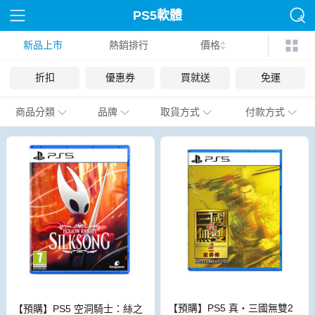
PS5軟體
新品上市
熱銷排行
價格
折扣
優惠券
買就送
免運
商品分類
品牌
取貨方式
付款方式
【預購】PS5 真・三國無雙2
【預購】PS5 空洞騎士：絲之