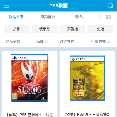
PS5軟體
新品上市
熱銷排行
價格
折扣
優惠券
買就送
免運
商品分類
品牌
取貨方式
付款方式
【預購】PS5 真・三國無雙2
【預購】PS5 空洞騎士：絲之