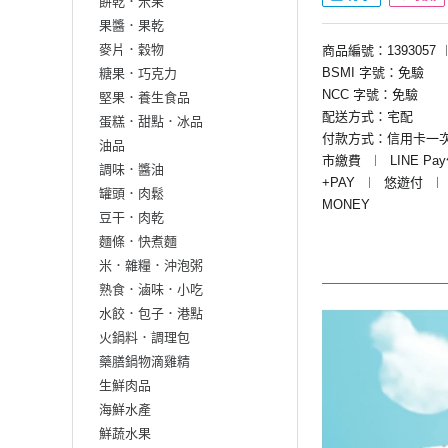
餅乾．米果
果醬．果乾
麥片．穀物
商品編號：1393057
BSMI 字號：免驗
糖果．巧克力
NCC 字號：免驗
堅果．養生食品
配送方式：宅配
蛋糕．甜點．冰品
付款方式：信用卡一
油品
市繳費
︱
LINE Pa
調味．醬油
+PAY
︱
悠遊付
︱
罐頭．肉鬆
MONEY
豆干．肉乾
麵條．快煮麵
米．雜糧．沖泡粥
熟食．滷味．小吃
水餃．包子．港點
火鍋料．調理包
藥膳鍋物滴雞精
生鮮肉品
海鮮水產
鮮蔬水果