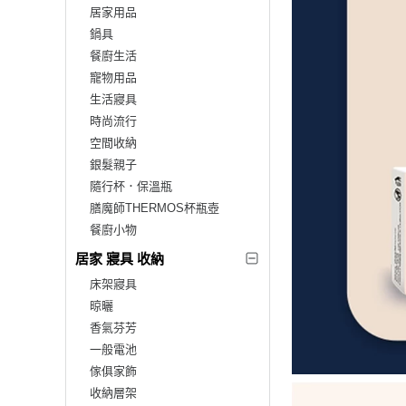
居家用品
鍋具
餐廚生活
寵物用品
生活寢具
時尚流行
空間收納
銀髮親子
隨行杯．保溫瓶
膳魔師THERMOS杯瓶壺
餐廚小物
居家 寢具 收納
床架寢具
晾曬
香氣芬芳
一般電池
傢俱家飾
收納層架