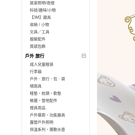
居家照明/夜燈
科技/趣味/小物
【3M】寢具
收納 / 小物
文具／工具
服裝配件
質感包飾
戶外 旅行
成人兒童睡袋
行李箱
戶外．旅行．包．袋
晴雨具
睡墊‧枕頭‧軟墊
帳篷‧營地配件
燈具用品
戶外餐廚‧功能器具
露營戶外照明
保溫系列‧運動水壺