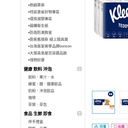
▪︎熱銷票券
▪︎特談激省好物專區
▪︎環保減塑專區
▪︎箱購衛生紙
▪︎防雨防潮救星
▪︎廚房舊換新 線上鍋具展
▪︎台灣居家美學品牌bonson
▪︎大葉高島屋百貨選品館
▪︎惜物好康
健康 飲料 沖泡
飲料．果汁．水
蜂蜜．醋．健康飲品
奶粉．沖泡飲品
咖啡
茶葉．茶包
食品 生鮮 即食
伴手禮盒
分享
收藏