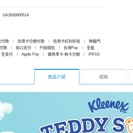
︱
UA2600000514
次付款
︱
信用卡分期付款
︱
信用卡紅利折抵
︱
神腦門
y付款
︱
街口支付
︱
Pi拍錢包
︱
台灣Pay
︱
全盈
全支付
︱
Apple Pay
︱
銀角零卡-無卡分期
︱
iPASS
商品介紹
規格