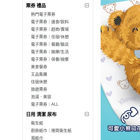
票券 禮品
熱門電子票券
電子票券｜速食/飲料
電子票券｜超商/賣場
電子票券｜住宿/休憩
電子票券｜餐廳/飯店
電子票券｜娛樂/生活
電子票券｜保養/按摩
美食餐券
王品集團
住宿休憩
旅遊票券
泡湯．美容
電子票券｜ALL
日用 清潔 尿布
衛生紙
廚房紙巾｜捲筒衛生紙
濕紙巾