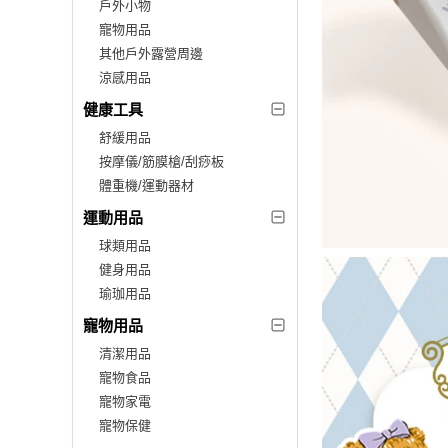
戶外小物
寵物用品
其他戶外露營周邊
涼感用品
健康工具
舒緩用品
按摩儀/筋膜槍/刮痧板
體重機/運動器材
運動用品
球類用品
健身用品
瑜珈用品
寵物用品
清潔用品
寵物食品
寵物家電
寵物保健