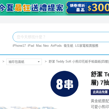
iPhone17
iPad
Mac Neo
AirPods
衛生紙
LG家電租賃服務
舒潔 Teddy Soft 小熊印花紙手帕面紙(四層)
袖珍包面紙
舒潔 T
層) 7
此商品免運
黃金紙漿配
可愛小熊印