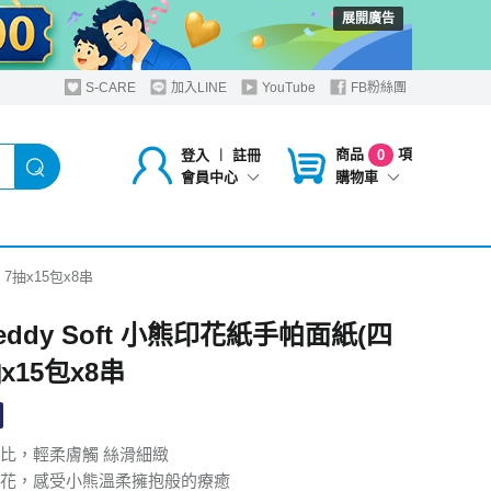
展開廣告
S-CARE
加入LINE
YouTube
FB粉絲團
商品
項
登入
︱
註冊
0
購物車
會員中心
 7抽x15包x8串
eddy Soft 小熊印花紙手帕面紙(四
抽x15包x8串
比，輕柔膚觸 絲滑細緻
花，感受小熊溫柔擁抱般的療癒