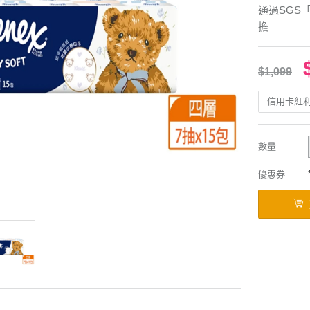
通過SGS
擔
$1,099
信用卡紅
數量
優惠券