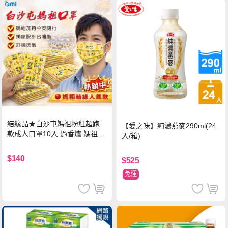
結緣品★白沙屯媽祖粉紅超跑
【愛之味】純濃燕麥290ml(24
款成人口罩10入 過香爐 媽祖加
入/箱)
持
$140
$525
免運