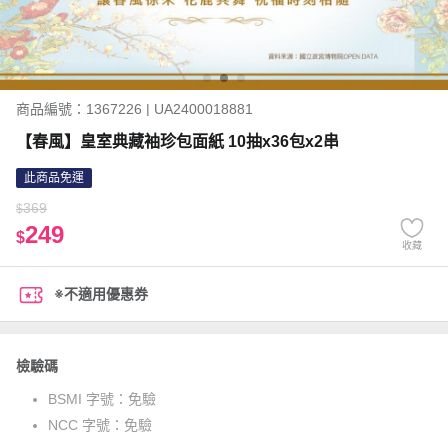
商品編號：1367226 | UA2400018881
【春風】皇室典藏袖珍包面紙 10抽x36包x2串
此商品免運
369
$
249
$
收藏
※不適用優惠券
檢驗碼
BSMI 字號：
免驗
NCC 字號：
免驗