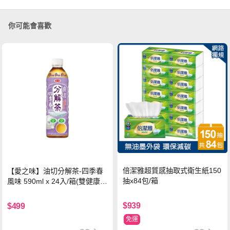
你可能會喜歡
倍潔雅超質感抽取式衛生紙150
【愛之味】油切分解茶-四季春
抽x84包/箱
風味 590ml x 24入/箱(雙健康認
證四季春茶)
$939
$499
免運