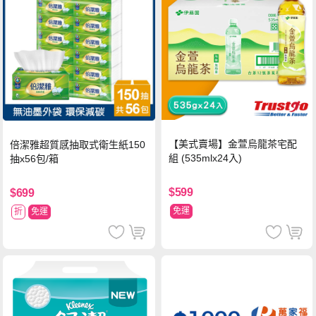
【美式賣場】金萱烏龍茶宅配
倍潔雅超質感抽取式衛生紙150
組 (535mlx24入)
抽x56包/箱
$599
$699
免運
折
免運