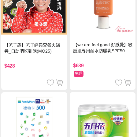
【we are feel good 好感覺】敏
【荖子鍋】荖子經典套餐火鍋
感肌專用耐水防曬乳SPF50+ 7
券_自助吧吃到飽(MO25)
5ml/瓶 X1瓶
$639
$428
免運