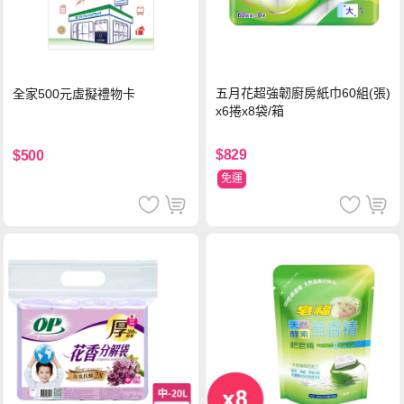
五月花超強韌廚房紙巾60組(張)
全家500元虛擬禮物卡
x6捲x8袋/箱
$829
$500
免運