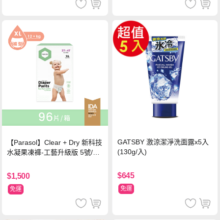
GATSBY 激涼潔淨洗面露x5入
【Parasol】Clear + Dry 新科技
(130g/入)
水凝果凍褲-工藝升級版 5號/XL
超值禮盒組 (96片)
$645
$1,500
免運
免運