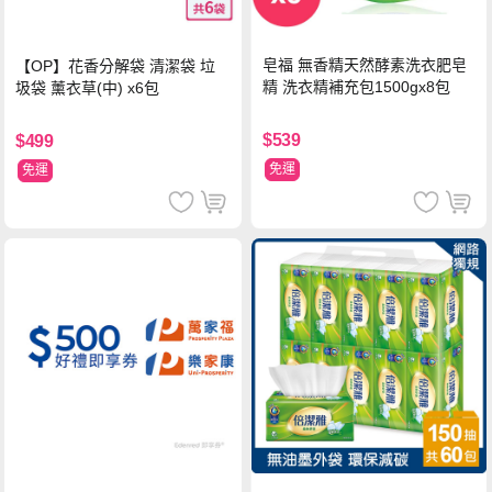
皂福 無香精天然酵素洗衣肥皂
【OP】花香分解袋 清潔袋 垃
精 洗衣精補充包1500gx8包
圾袋 薰衣草(中) x6包
$539
$499
免運
免運