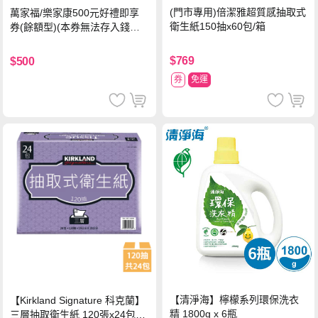
(門市專用)倍潔雅超質感抽取式
萬家福/樂家康500元好禮即享
衛生紙150抽x60包/箱
券(餘額型)(本券無法存入錢包
中使用)
$769
$500
券
免運
【清淨海】檸檬系列環保洗衣
【Kirkland Signature 科克蘭】
精 1800g x 6瓶
三層抽取衛生紙 120張x24包x1