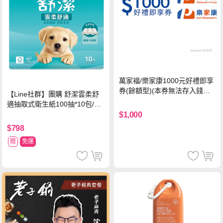
萬家福/樂家康1000元好禮即享
券(餘額型)(本券無法存入錢包
【Line社群】團購 舒潔雲柔舒
中使用)
適抽取式衛生紙100抽*10包/6
串*箱
$1,000
$798
贈
免運