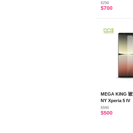
$750
$700
MEGA KING 
NY Xperia 5 IV
$590
$500