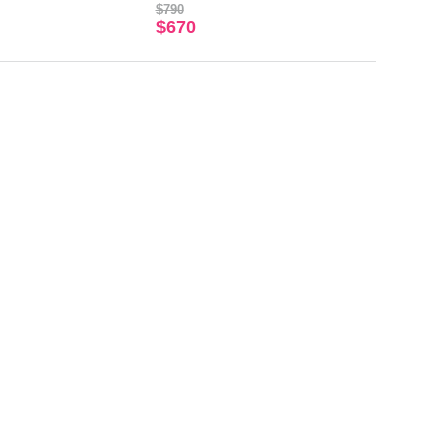
$790
$670