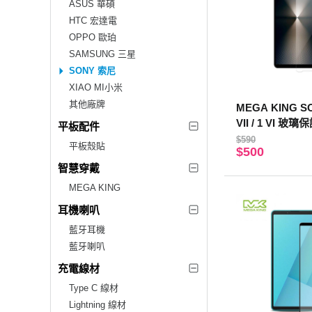
ASUS 華碩
HTC 宏達電
OPPO 歐珀
SAMSUNG 三星
SONY 索尼
XIAO MI小米
其他廠牌
MEGA KING SO
VII / 1 VI 玻
平板配件
$590
平板殼貼
$500
智慧穿戴
MEGA KING
耳機喇叭
藍牙耳機
藍牙喇叭
充電線材
Type C 線材
Lightning 線材