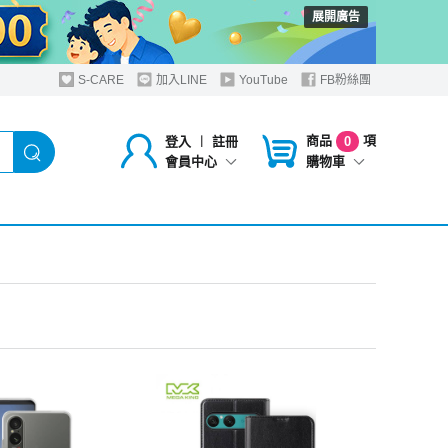
展開廣告
S-CARE
加入LINE
YouTube
FB粉絲團
商品
項
登入
︱
註冊
0
購物車
會員中心