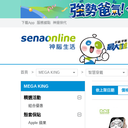
下載App
服務據點
神揚保代
首頁
MEGA KING
智慧穿戴
MEGA KING
依上架日期
價
精選活動
組合優惠
殼套保貼
Apple 蘋果