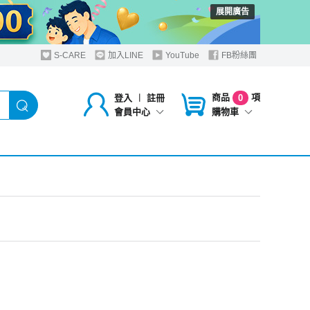
展開廣告
S-CARE
加入LINE
YouTube
FB粉絲團
商品
項
登入
︱
註冊
0
購物車
會員中心