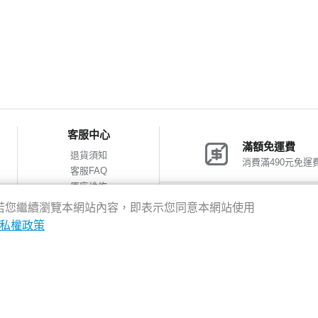
客服中心
滿額免運費
退貨須知
消費滿490元免運
客服FAQ
原廠維修
網購包裝減量
神腦會員福利
驗，若您繼續瀏覽本網站內容，即表示您同意本網站使用
會員獨享優惠
私權政策
8新北市新店區中正路531號2樓