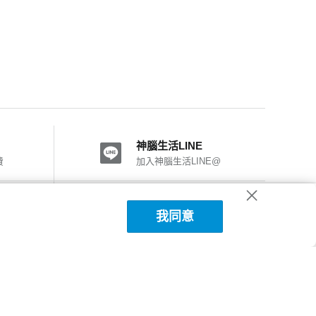
神腦生活LINE
費
加入神腦生活LINE@
神腦國際粉絲團
我同意
加入FB粉絲團
神腦生活APP下載
詳細說明