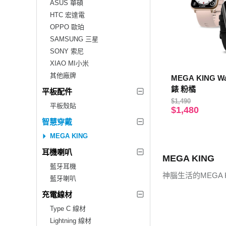
ASUS 華碩
HTC 宏達電
OPPO 歐珀
SAMSUNG 三星
SONY 索尼
XIAO MI小米
其他廠牌
MEGA KING W
錶 粉橘
平板配件
$1,490
平板殼貼
$1,480
智慧穿戴
MEGA KING
耳機喇叭
MEGA KING
藍牙耳機
神腦生活的MEGA
藍牙喇叭
充電線材
Type C 線材
Lightning 線材