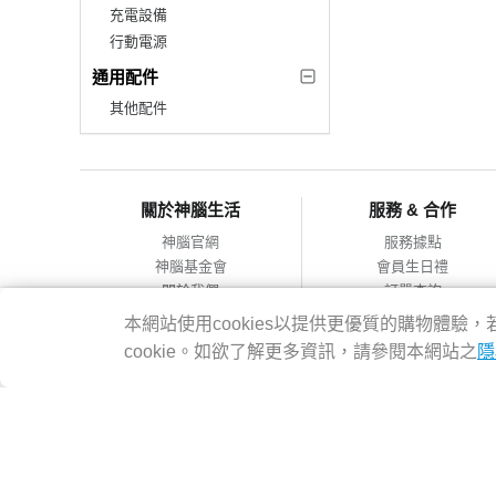
充電設備
行動電源
通用配件
其他配件
關於神腦生活
服務 & 合作
神腦官網
服務據點
神腦基金會
會員生日禮
關於我們
訂單查詢
會員服務條款
合作提案
本網站使用cookies以提供更優質的購物體
隱私權政策
cookie。如欲了解更多資訊，請參閱本網站之
隱
網站導覽
神腦國際企業股份有限公司 統編：12228473 地址：台灣2314
客服專線：02-8978-6068 週一~週五 09:00~18:00
Copyright@2016 SENAO INTERNATIONAL CO.,LTD