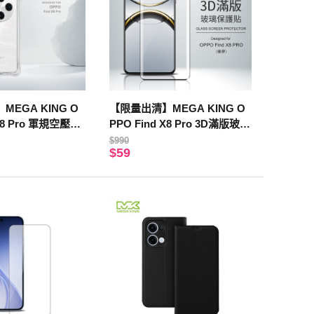
EGA KING O
【限量出清】MEGA KING O
 X8 Pro 軍規空壓保
PPO Find X8 Pro 3D滿版玻璃
保護貼 (邊膠)
$990
$59