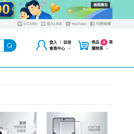
展開廣告
S-CARE
加入LINE
YouTube
FB粉絲團
商品
項
登入
︱
註冊
0
購物車
會員中心