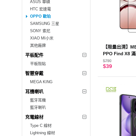
ASUS 華碩
HTC 宏達電
OPPO 歐珀
SAMSUNG 三星
SONY 索尼
XIAO MI小米
其他廠牌
【限量出清】MEG
PPO Find X
平板配件
$790
平板殼貼
$39
智慧穿戴
MEGA KING
耳機喇叭
藍牙耳機
藍牙喇叭
充電線材
Type C 線材
Lightning 線材