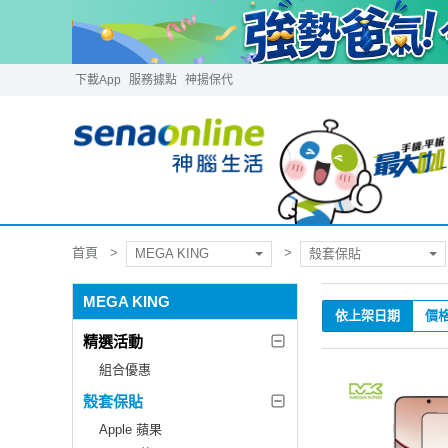
下載App
服務據點
神揚保代
首頁
MEGA KING
殼套保貼
MEGA KING
依上架日期
價
精選活動
組合優惠
殼套保貼
Apple 蘋果