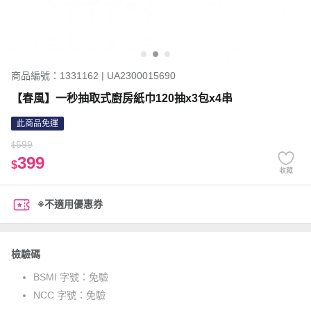
商品編號：1331162 | UA2300015690
【春風】一秒抽取式廚房紙巾120抽x3包x4串
此商品免運
599
$
399
$
收藏
※不適用優惠券
檢驗碼
BSMI 字號：
免驗
NCC 字號：
免驗