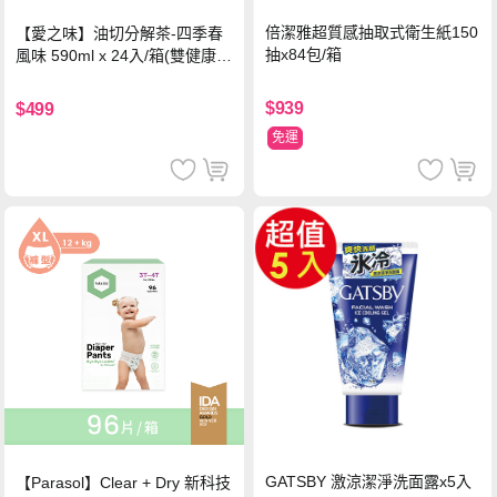
倍潔雅超質感抽取式衛生紙150
【愛之味】油切分解茶-四季春
抽x84包/箱
風味 590ml x 24入/箱(雙健康認
證四季春茶)
$939
$499
免運
GATSBY 激涼潔淨洗面露x5入
【Parasol】Clear + Dry 新科技