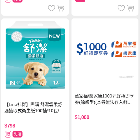
萬家福/樂家康1000元好禮即享
券(餘額型)(本券無法存入錢包
【Line社群】團購 舒潔雲柔舒
中使用)
適抽取式衛生紙100抽*10包/6
串*箱
$1,000
$798
贈
免運