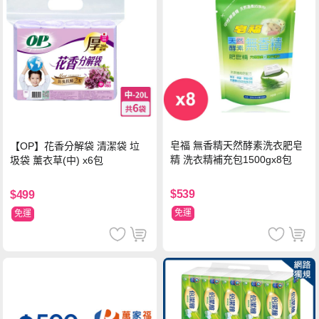
皂福 無香精天然酵素洗衣肥皂
【OP】花香分解袋 清潔袋 垃
精 洗衣精補充包1500gx8包
圾袋 薰衣草(中) x6包
$539
$499
免運
免運