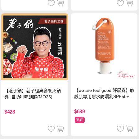
【we are feel good 好感覺】敏
【荖子鍋】荖子經典套餐火鍋
感肌專用耐水防曬乳SPF50+ 7
券_自助吧吃到飽(MO25)
5ml/瓶 X1瓶
$639
$428
免運