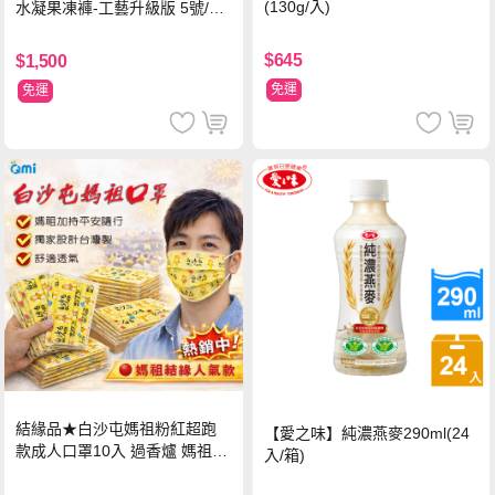
(130g/入)
水凝果凍褲-工藝升級版 5號/XL
超值禮盒組 (96片)
$645
$1,500
免運
免運
結緣品★白沙屯媽祖粉紅超跑
【愛之味】純濃燕麥290ml(24
款成人口罩10入 過香爐 媽祖加
入/箱)
持