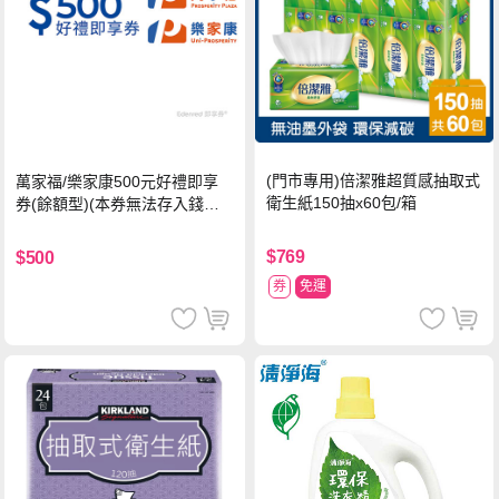
(門市專用)倍潔雅超質感抽取式
萬家福/樂家康500元好禮即享
衛生紙150抽x60包/箱
券(餘額型)(本券無法存入錢包
中使用)
$769
$500
券
免運