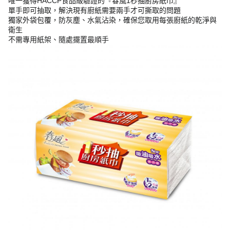
唯一獲得HACCP食品級驗證的『春風1秒抽廚房紙巾』
單手即可抽取，解決現有廚紙需要兩手才可撕取的問題
獨家外袋包覆，防灰塵、水氣沾染，確保您取用每張廚紙的乾淨與
衛生
不需專用紙架、隨處擺置最順手