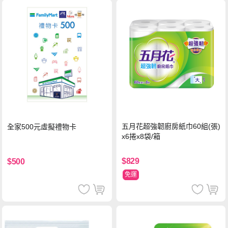
五月花超強韌廚房紙巾60組(張)
全家500元虛擬禮物卡
x6捲x8袋/箱
$829
$500
免運