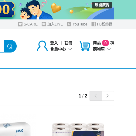
展開廣告
S-CARE
加入LINE
YouTube
FB粉絲團
商品
項
登入
︱
註冊
0
購物車
會員中心
1
/
2