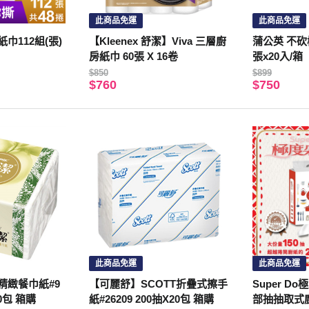
此商品免運
此商品免運
巾112組(張)
【Kleenex 舒潔】Viva 三層廚
蒲公英 不砍
房紙巾 60張 X 16卷
張x20入/箱
$850
$899
$760
$750
此商品免運
此商品免運
精緻餐巾紙#9
【可麗舒】SCOTT折疊式擦手
Super D
60包 箱購
紙#26209 200抽X20包 箱購
部抽抽取式廚