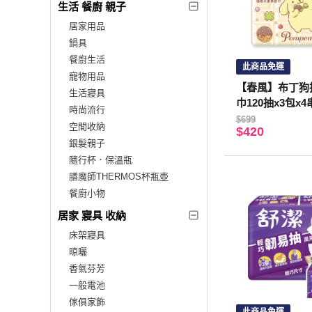
生活 餐廚 親子
居家用品
鍋具
餐廚生活
此商品免運
寵物用品
【春風】布丁狗
生活寢具
巾120抽x3包x4
時尚流行
$699
空間收納
$420
銀髮親子
隨行杯．保溫瓶
膳魔師THERMOS杯瓶壺
餐廚小物
居家 寢具 收納
床架寢具
晾曬
香氣芬芳
一般電池
傢俱家飾