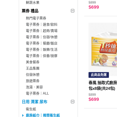
鮮蔬水果
$899
$699
票券 禮品
熱門電子票券
電子票券｜速食/飲料
電子票券｜超商/賣場
電子票券｜住宿/休憩
電子票券｜餐廳/飯店
電子票券｜娛樂/生活
電子票券｜保養/按摩
美食餐券
王品集團
住宿休憩
此商品免運
旅遊票券
春風 抽取式廚房
泡湯．美容
包x8袋(共24包)
電子票券｜ALL
$899
$699
日用 清潔 尿布
衛生紙
廚房紙巾｜捲筒衛生紙