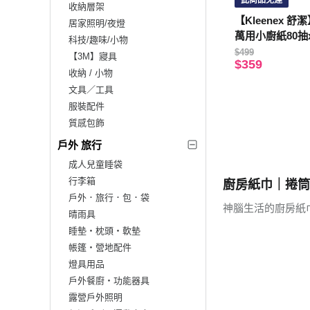
此商品免運
收納層架
【Kleenex 
居家照明/夜燈
萬用小廚紙80抽x
科技/趣味/小物
$499
【3M】寢具
$359
收納 / 小物
文具／工具
服裝配件
質感包飾
戶外 旅行
成人兒童睡袋
行李箱
廚房紙巾｜捲筒
戶外．旅行．包．袋
神腦生活的廚房紙
晴雨具
睡墊‧枕頭‧軟墊
帳篷‧營地配件
燈具用品
戶外餐廚‧功能器具
露營戶外照明