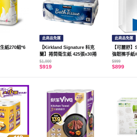
此商品免運
此商品免運
紙270組*6
【Kirkland Signature 科克
【可麗舒】S
蘭】捲筒衛生紙 425張x30捲
強韌擦手紙#28
包 箱購
$1,000
$999
$919
$899