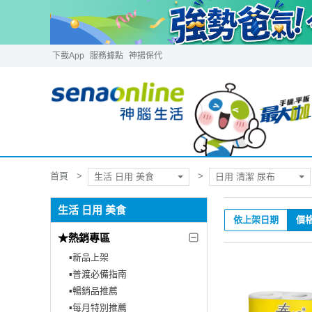
下載App
服務據點
神揚保代
首頁
生活 日用 美食
日用 清潔 尿布
生活 日用 美食
依上架日期
價
★熱銷專區
▪︎新品上架
▪︎普渡必備指南
▪︎暢銷品推薦
▪︎每月特別推薦