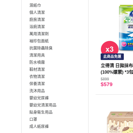
濕紙巾
個人清潔
廚房清潔
浴廁清潔
萬用清潔劑
袖珍包面紙
抗菌除蟲除臭
清潔用具
此商品免運
防水噴霧
立得清 日拋抹布1
鞋材清潔
(100%嫘縈) *3
衣物清潔
$899
保養清潔
$579
洗沐用品
嬰幼兒尿褲
嬰幼兒清潔用品
貼身衛生用品
口罩
成人紙尿褲