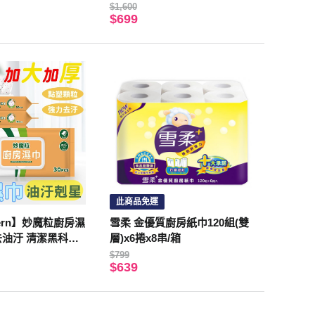
$1,600
$699
此商品免運
Sern】妙魔粒廚房濕
雪柔 金優質廚房紙巾120組(雙
(去油汙 清潔黑科技
層)x6捲x8串/箱
限量贈淨魔力體驗
$799
$639