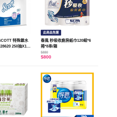
此商品免運
COTT 特殊鎖水
春風 秒吸收廚房紙巾120組*6
620 250抽X16
捲*8串/箱
$880
$800