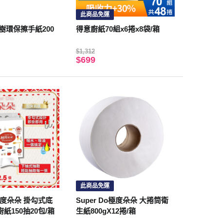
此商品免運
樹環保擦手紙200
得意廚紙70組x6捲x8袋/箱
$1,312
$699
此商品免運
o極度朵朵 掛勾式底
Super Do極度朵朵 大捲筒衛
紙150抽20包/箱
生紙800gX12捲/箱