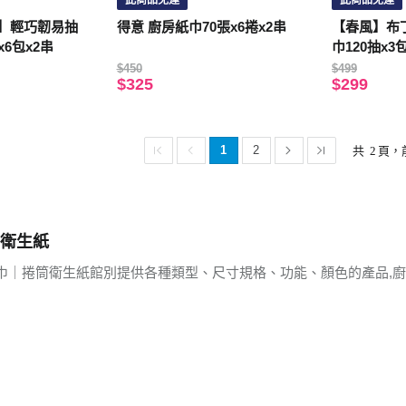
此商品免運
此商品免運
舒潔】輕巧韌易抽
得意 廚房紙巾70張x6捲x2串
【春風】布
6包x2串
巾120抽x3
隨機出貨)
$450
$499
$325
$299
1
2
共
2
頁，
衛生紙
巾｜捲筒衛生紙館別提供各種類型、尺寸規格、功能、顏色的產品,