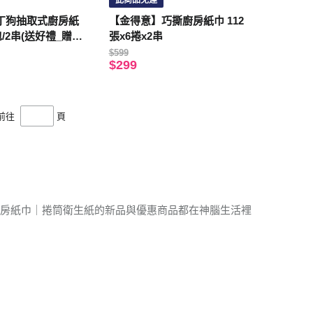
此商品免運
丁狗抽取式廚房紙
【金得意】巧撕廚房紙巾 112
包/2串(送好禮_贈品
張x6捲x2串
$599
$299
前往
頁
廚房紙巾｜捲筒衛生紙的新品與優惠商品都在神腦生活裡