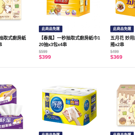
此商品免運
此商品免運
抽取式廚房紙
【春風】一秒抽取式廚房紙巾1
五月花 妙用廚
串
20抽x3包x4串
捲x2串
$599
$499
$399
$369