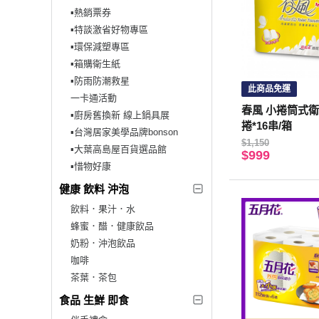
▪︎熱銷票券
▪︎特談激省好物專區
▪︎環保減塑專區
▪︎箱購衛生紙
▪︎防雨防潮救星
此商品免運
一卡通活動
春風 小捲筒式衛生
▪︎廚房舊換新 線上鍋具展
捲*16串/箱
▪︎台灣居家美學品牌bonson
$1,150
▪︎大葉高島屋百貨選品館
$999
▪︎惜物好康
健康 飲料 沖泡
飲料．果汁．水
蜂蜜．醋．健康飲品
奶粉．沖泡飲品
咖啡
茶葉．茶包
食品 生鮮 即食