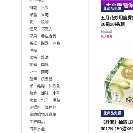
伴手禮盒
餅乾．米果
此商品免運
果醬．果乾
五月花妙用廚房紙
麥片．穀物
x6捲x8袋/箱
糖果．巧克力
$1,112
$799
堅果．養生食品
蛋糕．甜點．冰品
油品
調味．醬油
罐頭．肉鬆
豆干．肉乾
麵條．快煮麵
米．雜糧．沖泡粥
熟食．滷味．小吃
水餃．包子．港點
火鍋料．調理包
此商品免運
藥膳鍋物滴雞精
生鮮肉品
【舒潔】抽取式
0017N 150張X
海鮮水產