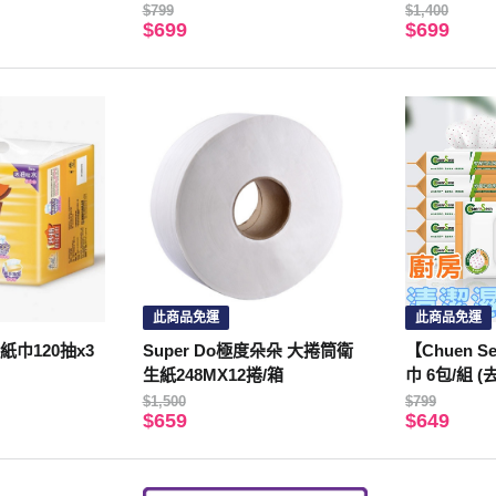
$799
$1,400
$699
$699
此商品免運
此商品免運
紙巾120抽x3
Super Do極度朵朵 大捲筒衛
【Chuen 
生紙248MX12捲/箱
巾 6包/組 
居家清潔)-
$1,500
$799
$659
$649
包x10包