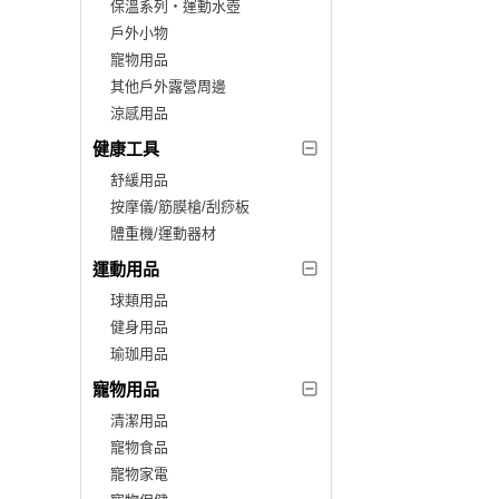
保溫系列‧運動水壺
戶外小物
寵物用品
其他戶外露營周邊
涼感用品
健康工具
舒緩用品
按摩儀/筋膜槍/刮痧板
體重機/運動器材
運動用品
球類用品
健身用品
瑜珈用品
寵物用品
清潔用品
寵物食品
寵物家電