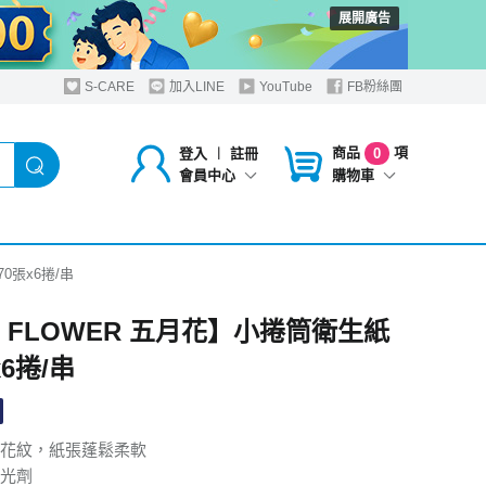
展開廣告
S-CARE
加入LINE
YouTube
FB粉絲團
商品
項
登入
︱
註冊
0
購物車
會員中心
0張x6捲/串
Y FLOWER 五月花】小捲筒衛生紙
x6捲/串
花紋，紙張蓬鬆柔軟
光劑