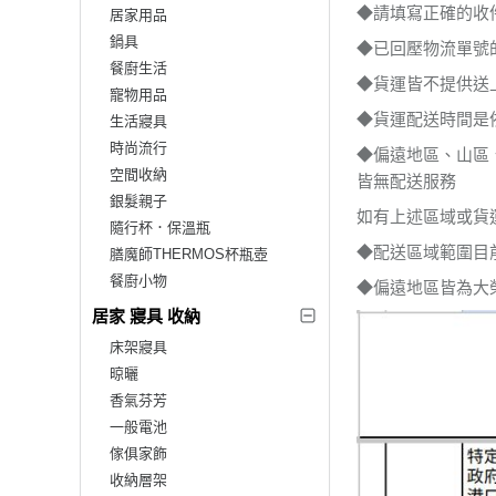
◆請填寫正確的收
居家用品
鍋具
◆已回壓物流單號
餐廚生活
◆貨運皆不提供送
寵物用品
◆貨運配送時間是
生活寢具
時尚流行
◆偏遠地區、山區
空間收納
皆無配送服務
銀髮親子
如有上述區域或貨
隨行杯．保溫瓶
◆配送區域範圍目
膳魔師THERMOS杯瓶壺
餐廚小物
◆偏遠地區皆為大
居家 寢具 收納
床架寢具
晾曬
香氣芬芳
一般電池
傢俱家飾
收納層架