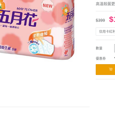
高溫殺菌更
$
$399
信用卡紅
數量
優惠券