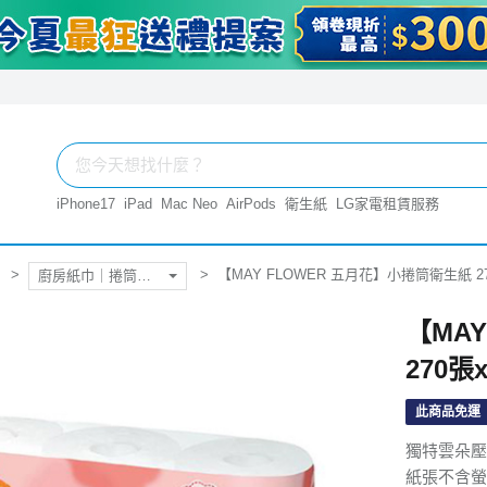
iPhone17
iPad
Mac Neo
AirPods
衛生紙
LG家電租賃服務
【MAY FLOWER 五月花】小捲筒衛生紙 27
廚房紙巾｜捲筒衛生紙
【MA
270張
此商品免運
獨特雲朵壓
紙張不含螢