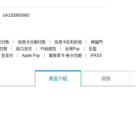
︱
UA2200003992
次付款
︱
信用卡分期付款
︱
信用卡紅利折抵
︱
神腦門
y付款
︱
街口支付
︱
Pi拍錢包
︱
台灣Pay
︱
全盈
全支付
︱
Apple Pay
︱
銀角零卡-無卡分期
︱
iPASS
商品介紹
規格