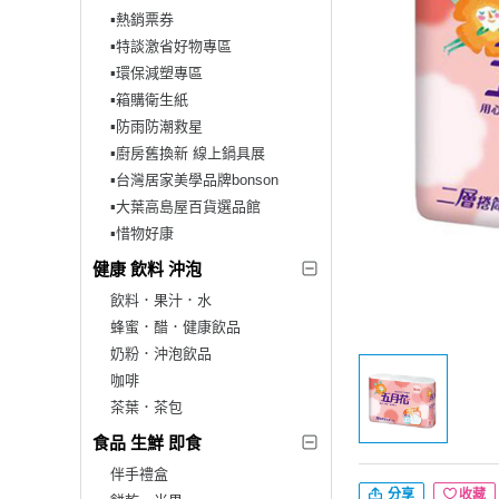
▪︎熱銷票券
▪︎特談激省好物專區
▪︎環保減塑專區
▪︎箱購衛生紙
▪︎防雨防潮救星
▪︎廚房舊換新 線上鍋具展
▪︎台灣居家美學品牌bonson
▪︎大葉高島屋百貨選品館
▪︎惜物好康
健康 飲料 沖泡
飲料．果汁．水
蜂蜜．醋．健康飲品
奶粉．沖泡飲品
咖啡
茶葉．茶包
食品 生鮮 即食
伴手禮盒
分享
收藏