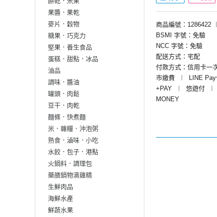
餅乾．米果
果醬．果乾
麥片．穀物
商品編號：1286422
BSMI 字號：免驗
糖果．巧克力
NCC 字號：免驗
堅果．養生食品
配送方式：宅配
蛋糕．甜點．冰品
付款方式：信用卡一
油品
市繳費
︱
LINE Pa
調味．醬油
+PAY
︱
悠遊付
︱
罐頭．肉鬆
MONEY
豆干．肉乾
麵條．快煮麵
米．雜糧．沖泡粥
熟食．滷味．小吃
水餃．包子．港點
火鍋料．調理包
藥膳鍋物滴雞精
生鮮肉品
海鮮水產
鮮蔬水果