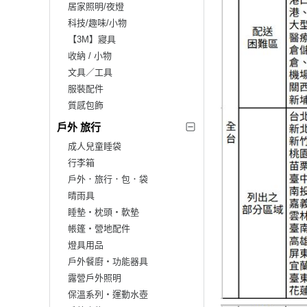
居家照明/夜燈
科技/趣味/小物
【3M】寢具
收納 / 小物
文具／工具
服裝配件
質感包飾
戶外 旅行
成人兒童睡袋
行李箱
戶外．旅行．包．袋
晴雨具
睡墊‧枕頭‧軟墊
帳篷‧營地配件
燈具用品
戶外餐廚‧功能器具
露營戶外照明
保溫系列‧運動水壺