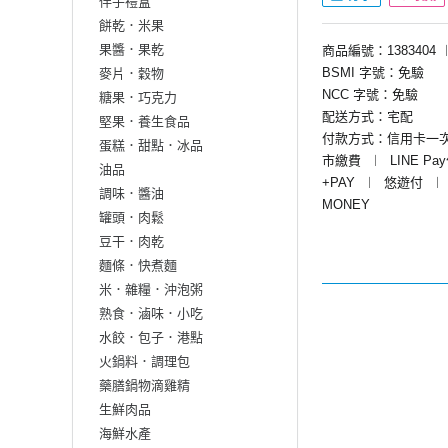
伴手禮盒
餅乾．米果
果醬．果乾
商品編號：1383404
BSMI 字號：免驗
麥片．穀物
NCC 字號：免驗
糖果．巧克力
配送方式：宅配
堅果．養生食品
付款方式：信用卡一
蛋糕．甜點．冰品
市繳費
︱
LINE Pa
油品
+PAY
︱
悠遊付
︱
調味．醬油
MONEY
罐頭．肉鬆
豆干．肉乾
麵條．快煮麵
米．雜糧．沖泡粥
熟食．滷味．小吃
水餃．包子．港點
火鍋料．調理包
藥膳鍋物滴雞精
生鮮肉品
海鮮水產