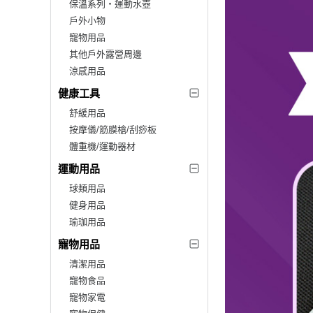
保溫系列‧運動水壺
戶外小物
寵物用品
其他戶外露營周邊
涼感用品
健康工具
舒緩用品
按摩儀/筋膜槍/刮痧板
體重機/運動器材
運動用品
球類用品
健身用品
瑜珈用品
寵物用品
清潔用品
寵物食品
寵物家電