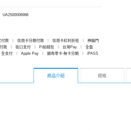
︱
UA2500008988
次付款
︱
信用卡分期付款
︱
信用卡紅利折抵
︱
神腦門
y付款
︱
街口支付
︱
Pi拍錢包
︱
台灣Pay
︱
全盈
全支付
︱
Apple Pay
︱
銀角零卡-無卡分期
︱
iPASS
商品介紹
規格