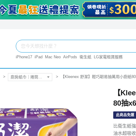
iPhone17
iPad
Mac Neo
AirPods
衛生紙
LG家電租賃服務
【Kleenex 舒潔】輕巧韌易抽萬用小廚紙80
廚房紙巾｜捲筒衛生紙
【Kl
80抽x
此商品免運
比衛生紙強
油水超吸收