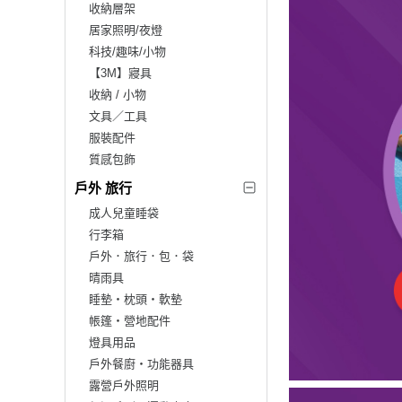
收納層架
居家照明/夜燈
科技/趣味/小物
【3M】寢具
收納 / 小物
文具／工具
服裝配件
質感包飾
戶外 旅行
成人兒童睡袋
行李箱
戶外．旅行．包．袋
晴雨具
睡墊‧枕頭‧軟墊
帳篷‧營地配件
燈具用品
戶外餐廚‧功能器具
露營戶外照明