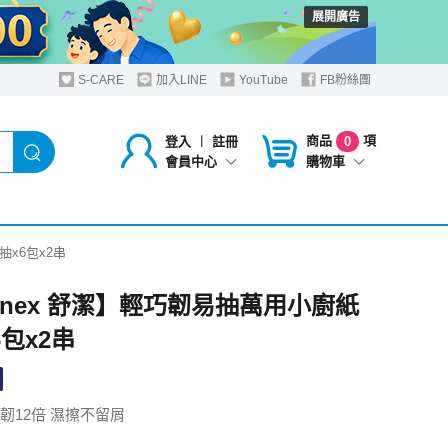
展開廣告
S-CARE
加入LINE
YouTube
FB粉絲團
商品
項
登入
︱
註冊
0
購物車
會員中心
抽x6包x2串
eenex 舒潔】輕巧韌易抽萬用小廚紙
6包x2串
韌12倍 濕擦不留屑