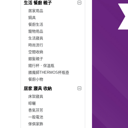
生活 餐廚 親子
居家用品
鍋具
餐廚生活
寵物用品
生活寢具
時尚流行
空間收納
銀髮親子
隨行杯．保溫瓶
膳魔師THERMOS杯瓶壺
餐廚小物
居家 寢具 收納
床架寢具
晾曬
香氣芬芳
一般電池
傢俱家飾