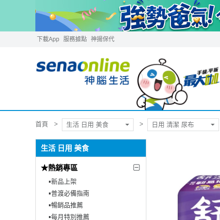
下載App
服務據點
神揚保代
首頁
生活 日用 美食
日用 清潔 尿布
生活 日用 美食
★熱銷專區
▪︎新品上架
▪︎普渡必備指南
▪︎暢銷品推薦
▪︎每月特別推薦