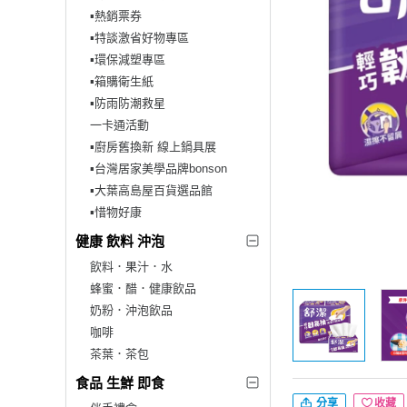
▪︎熱銷票券
▪︎特談激省好物專區
▪︎環保減塑專區
▪︎箱購衛生紙
▪︎防雨防潮救星
一卡通活動
▪︎廚房舊換新 線上鍋具展
▪︎台灣居家美學品牌bonson
▪︎大葉高島屋百貨選品館
▪︎惜物好康
健康 飲料 沖泡
飲料．果汁．水
蜂蜜．醋．健康飲品
奶粉．沖泡飲品
咖啡
茶葉．茶包
食品 生鮮 即食
分享
收藏