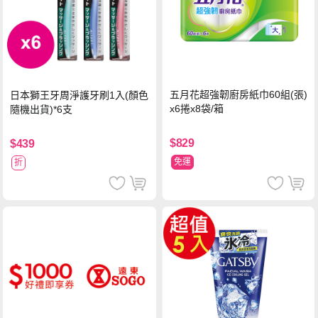
五月花超強韌廚房紙巾60組(張)
日本獅王牙周淨護牙刷1入(顏色
x6捲x8袋/箱
隨機出貨)*6支
$829
$439
免運
折