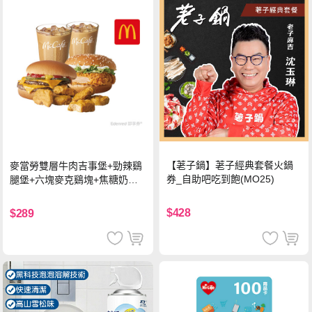
【荖子鍋】荖子經典套餐火鍋
麥當勞雙層牛肉吉事堡+勁辣鷄
券_自助吧吃到飽(MO25)
腿堡+六塊麥克鷄塊+焦糖奶茶
(冰)*2 好禮即享券
$428
$289