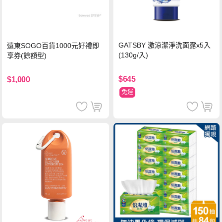
GATSBY 激涼潔淨洗面露x5入
遠東SOGO百貨1000元好禮即
(130g/入)
享券(餘額型)
$645
$1,000
免運