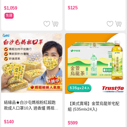
$125
$1,059
免運
結緣品★白沙屯媽祖粉紅超跑
【美式賣場】金萱烏龍茶宅配
款成人口罩10入 過香爐 媽祖加
組 (535mlx24入)
持
$140
$599