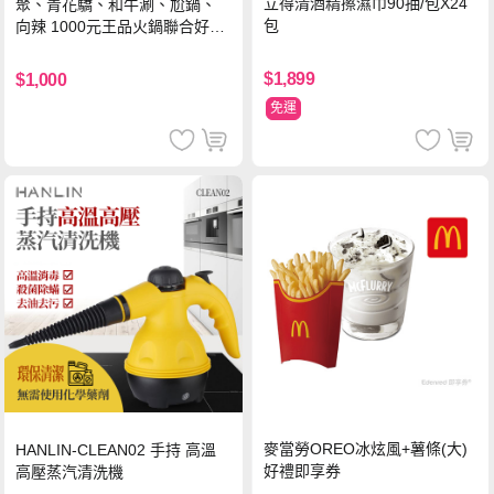
立得清酒精擦濕巾90抽/包X24
聚、青花驕、和牛涮、尬鍋、
包
向辣 1000元王品火鍋聯合好禮
即享券(一次抵用型)
$1,899
$1,000
免運
麥當勞OREO冰炫風+薯條(大)
HANLIN-CLEAN02 手持 高溫
好禮即享券
高壓蒸汽清洗機