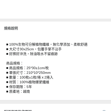
規格說明
■ 100%生物可分解植物纖維，無化學添加、柔軟舒適
■ 大尺寸30x25cm，包覆手掌不沾手
■ 好擦好沖洗，除油吸水不留痕跡
商品規格：
■ 商品規格：25*30±1cm/枚
■ 單張尺寸：210*10*250mm
■ 數量：100枚±1枚/捲ｘ2捲入
■ 材質：100%植物嫘縈纖維
■ 保存期限：5年
■ 原產地：越南