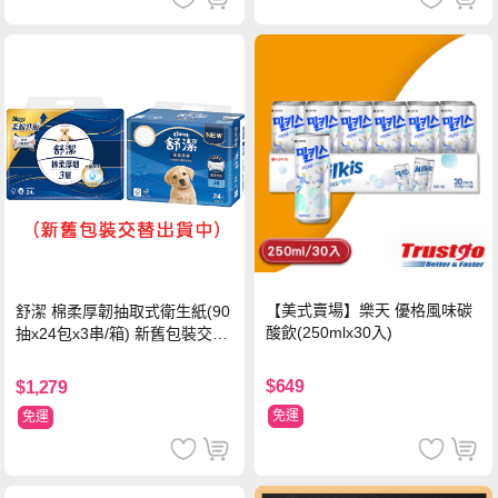
【美式賣場】樂天 優格風味碳
舒潔 棉柔厚韌抽取式衛生紙(90
酸飲(250mlx30入)
抽x24包x3串/箱) 新舊包裝交替
出貨
$649
$1,279
免運
免運