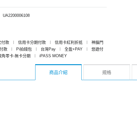
︱
UA2200006108
次付款
︱
信用卡分期付款
︱
信用卡紅利折抵
︱
神腦門
y付款
︱
Pi拍錢包
︱
台灣Pay
︱
全盈+PAY
︱
悠遊付
銀角零卡-無卡分期
︱
iPASS MONEY
商品介紹
規格