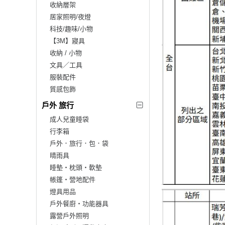
收納層架
居家照明/夜燈
科技/趣味/小物
【3M】寢具
收納 / 小物
文具／工具
服裝配件
質感包飾
戶外 旅行
成人兒童睡袋
行李箱
戶外．旅行．包．袋
晴雨具
睡墊‧枕頭‧軟墊
帳篷‧營地配件
燈具用品
戶外餐廚‧功能器具
露營戶外照明