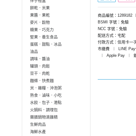
伴手禮盒
餅乾．米果
果醬．果乾
商品編號：1289182
BSMI 字號：免驗
麥片．穀物
NCC 字號：免驗
糖果．巧克力
配送方式：宅配
堅果．養生食品
付款方式：信用卡一
蛋糕．甜點．冰品
市繳費
︱
LINE Pa
油品
︱
Apple Pay
︱
調味．醬油
罐頭．肉鬆
豆干．肉乾
麵條．快煮麵
米．雜糧．沖泡粥
熟食．滷味．小吃
水餃．包子．港點
火鍋料．調理包
藥膳鍋物滴雞精
生鮮肉品
海鮮水產