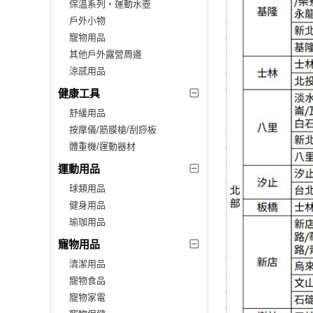
保溫系列‧運動水壺
戶外小物
寵物用品
其他戶外露營周邊
涼感用品
健康工具
舒緩用品
按摩儀/筋膜槍/刮痧板
體重機/運動器材
運動用品
球類用品
健身用品
瑜珈用品
寵物用品
清潔用品
寵物食品
寵物家電