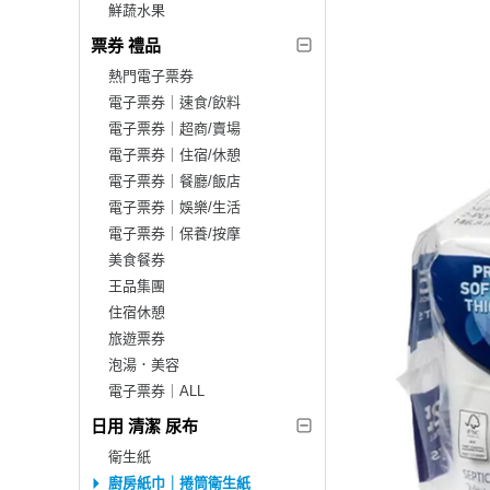
鮮蔬水果
票券 禮品
熱門電子票券
電子票券｜速食/飲料
電子票券｜超商/賣場
電子票券｜住宿/休憩
電子票券｜餐廳/飯店
電子票券｜娛樂/生活
電子票券｜保養/按摩
美食餐券
王品集團
住宿休憩
旅遊票券
泡湯．美容
電子票券｜ALL
日用 清潔 尿布
衛生紙
廚房紙巾｜捲筒衛生紙