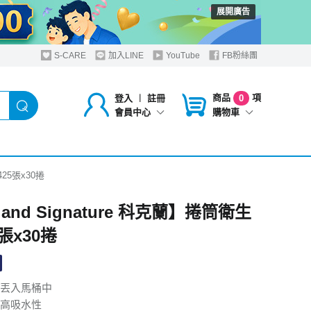
展開廣告
S-CARE
加入LINE
YouTube
FB粉絲團
商品
項
登入
︱
註冊
0
購物車
會員中心
425張x30捲
kland Signature 科克蘭】捲筒衛生
5張x30捲
丟入馬桶中
高吸水性