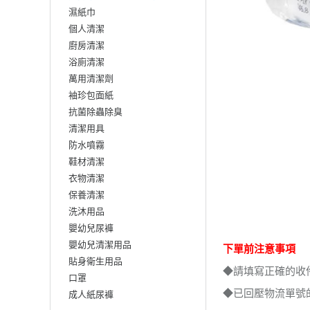
濕紙巾
個人清潔
廚房清潔
浴廁清潔
萬用清潔劑
袖珍包面紙
抗菌除蟲除臭
清潔用具
防水噴霧
鞋材清潔
衣物清潔
保養清潔
洗沐用品
嬰幼兒尿褲
嬰幼兒清潔用品
下單前注意事項
貼身衛生用品
◆請填寫正確的收
口罩
◆已回壓物流單號
成人紙尿褲