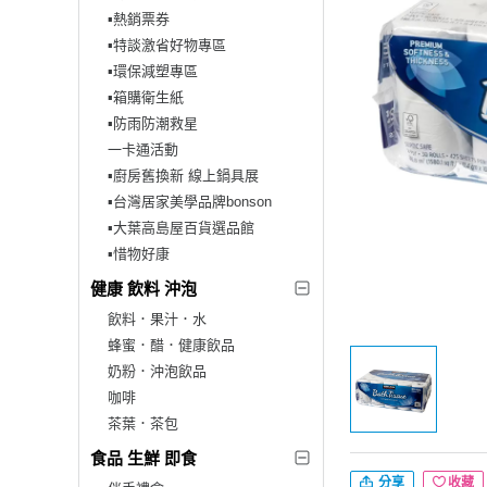
▪︎熱銷票券
▪︎特談激省好物專區
▪︎環保減塑專區
▪︎箱購衛生紙
▪︎防雨防潮救星
一卡通活動
▪︎廚房舊換新 線上鍋具展
▪︎台灣居家美學品牌bonson
▪︎大葉高島屋百貨選品館
▪︎惜物好康
健康 飲料 沖泡
飲料．果汁．水
蜂蜜．醋．健康飲品
奶粉．沖泡飲品
咖啡
茶葉．茶包
食品 生鮮 即食
分享
收藏