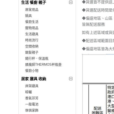
◆貨運皆不提供送
生活 餐廚 親子
居家用品
◆貨運配送時間是
鍋具
◆偏遠地區、山區
餐廚生活
皆無配送服務
寵物用品
如有上述區域或貨
生活寢具
時尚流行
◆配送區域範圍目
空間收納
◆偏遠地區皆為大
銀髮親子
隨行杯．保溫瓶
膳魔師THERMOS杯瓶壺
餐廚小物
居家 寢具 收納
床架寢具
晾曬
香氣芬芳
一般電池
傢俱家飾