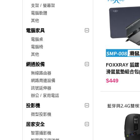
支架 / 螢幕架
電腦軟體
其他
電腦家具
電腦桌
電腦椅
其他
網通設備
FOXXRAY 狐
滑鼠鼠墊組合包(F
無線路由器
8)
$449
網路周邊設備
訊號延伸器
辦公 / 家用電話
投影機
微型投影機
居家安全
智慧攝影機