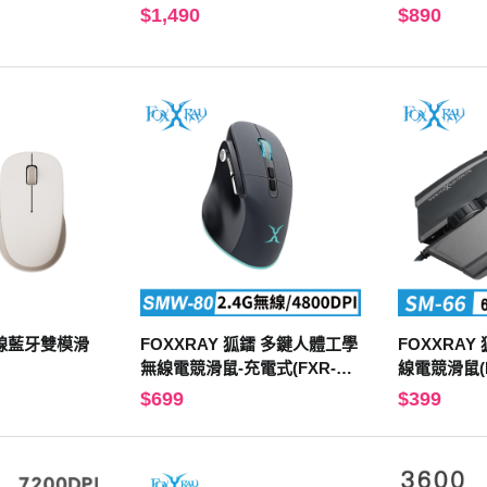
$1,490
$890
 無線藍牙雙模滑
FOXXRAY 狐鐳 多鍵人體工學
FOXXRAY
無線電競滑鼠-充電式(FXR-SM
線電競滑鼠(FX
W-80)
$699
$399