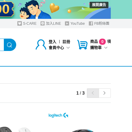
展開廣告
S-CARE
加入LINE
YouTube
FB粉絲團
商品
項
登入
︱
註冊
0
購物車
會員中心
1
/
3