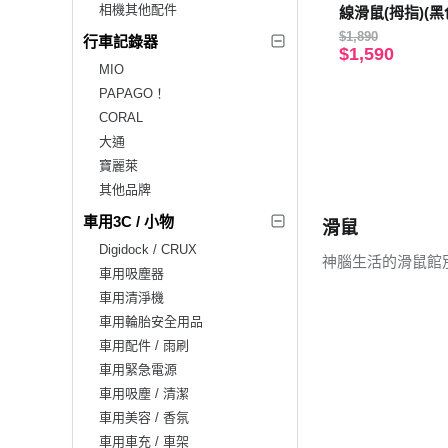
相機其他配件
線滑鼠(拇指)(黑
$1,890
行車記錄器
$1,590
MIO
PAPAGO！
CORAL
大通
寶麗萊
其他品牌
車用3C / 小物
滑鼠
Digidock / CRUX
神腦生活的滑鼠館
車用吸塵器
車用清淨機
車用輪胎安全用品
車用配件 / 雨刷
車用緊急電源
車用吸塵 / 清潔
車用美容 / 香氛
車用車充 / 車架