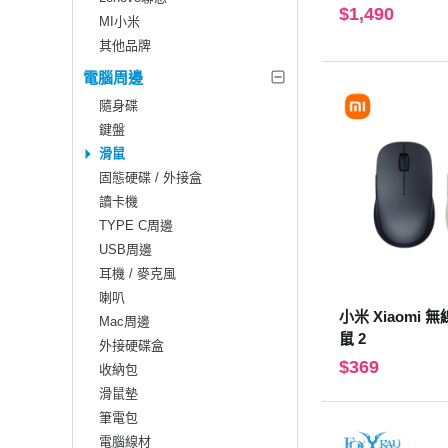
$1,490
MI小米
其他品牌
電腦周邊
隨身碟
鍵盤
滑鼠
固態硬碟 / 外接盒
讀卡機
TYPE C周邊
USB周邊
耳機 / 麥克風
喇叭
小米 Xiaomi
Mac周邊
鼠 2
外接硬碟盒
$369
收納包
滑鼠墊
筆電包
電腦線材