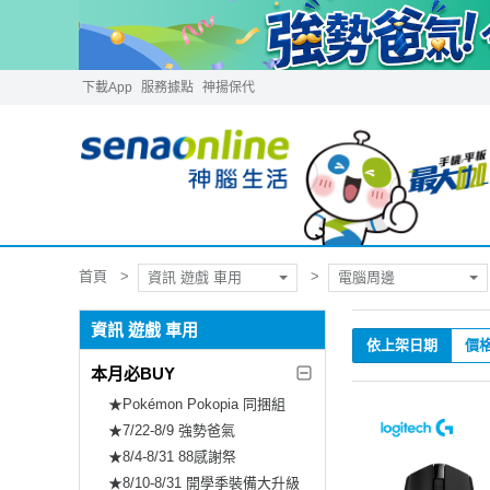
下載App
服務據點
神揚保代
首頁
資訊 遊戲 車用
電腦周邊
資訊 遊戲 車用
依上架日期
價
本月必BUY
★Pokémon Pokopia 同捆組
★7/22-8/9 強勢爸氣
★8/4-8/31 88感謝祭
★8/10-8/31 開學季裝備大升級