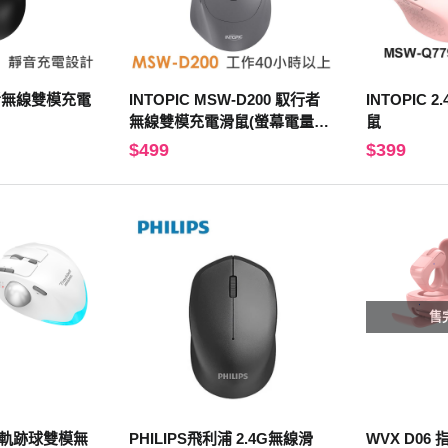
行者無線雙模充電
INTOPIC MSW-D200 馭行者
INTOPIC 
無線雙模充電滑鼠(螢幕電量顯
鼠
示、藍芽與2.4G雙模式、充電
$499
$399
式)
售
33 軌跡球雙模無
PHILIPS飛利浦 2.4G無線滑
WVX D06