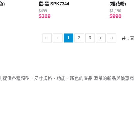
色)
鼠-黑 SPK7344
(櫻花粉)
$499
$1,190
$329
$990
1
2
3
共
3
別提供各種類型、尺寸規格、功能、顏色的產品,滑鼠的新品與優惠