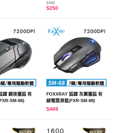
$388
$250
 狐鐳 鏡夜獵狐 有
FOXXRAY 狐鐳 灰翼獵狐 有
R-SM-66)
線電競滑鼠(FXR-SM-68)
$469