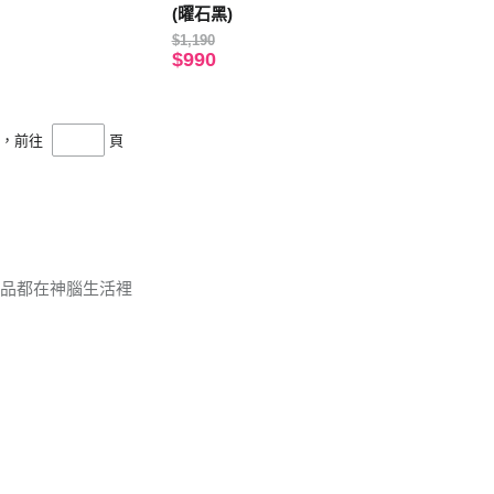
(曜石黑)
$1,190
$990
頁，前往
頁
商品都在神腦生活裡