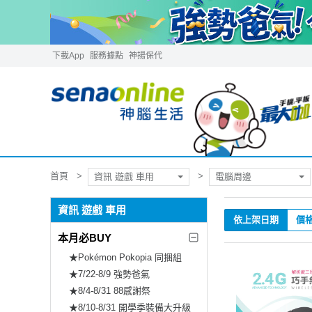
下載App
服務據點
神揚保代
首頁
資訊 遊戲 車用
電腦周邊
資訊 遊戲 車用
依上架日期
價
本月必BUY
★Pokémon Pokopia 同捆組
★7/22-8/9 強勢爸氣
★8/4-8/31 88感謝祭
★8/10-8/31 開學季裝備大升級