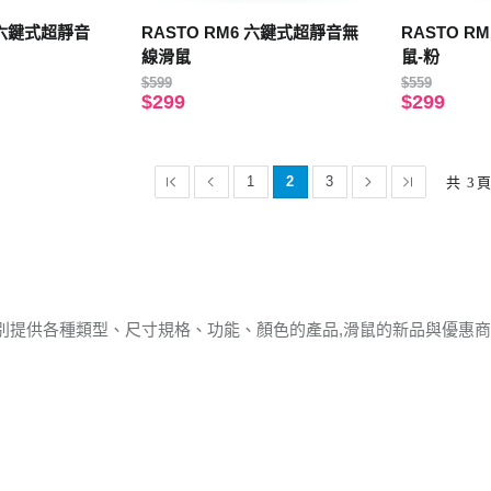
3 六鍵式超靜音
RASTO RM6 六鍵式超靜音無
RASTO R
線滑鼠
鼠-粉
$599
$559
$299
$299
1
2
3
共
3
別提供各種類型、尺寸規格、功能、顏色的產品,滑鼠的新品與優惠