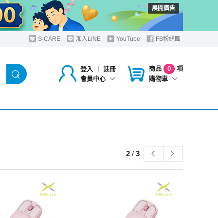
展開廣告
S-CARE
加入LINE
YouTube
FB粉絲團
商品
項
登入
︱
註冊
0
購物車
會員中心
2
/
3