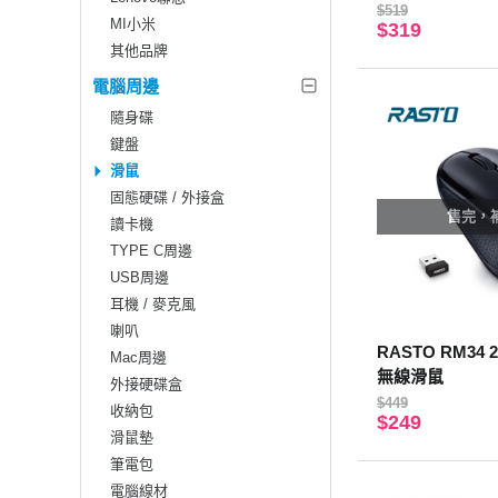
$519
MI小米
$319
其他品牌
電腦周邊
隨身碟
鍵盤
滑鼠
固態硬碟 / 外接盒
售完，
讀卡機
TYPE C周邊
USB周邊
耳機 / 麥克風
喇叭
RASTO RM34 
Mac周邊
無線滑鼠
外接硬碟盒
$449
收納包
$249
滑鼠墊
筆電包
電腦線材