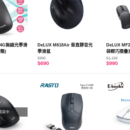
2.4G無線光學滑
DeLUX M618Air 垂直靜音光
DeLUX MF
整)
學滑鼠
袋輕巧摺疊滑
$990
$1,190
$690
$990
補貨中