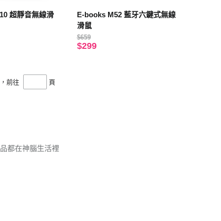
M10 超靜音無線滑
E-books M52 藍牙六鍵式無線
滑鼠
$659
$299
頁，前往
頁
商品都在神腦生活裡