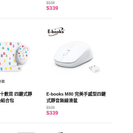
$539
$339
U十數昆 四鍵式靜
E-books M80 完美手感型四鍵
墊組合包
式靜音無線滑鼠
$539
$339