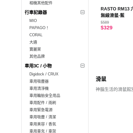
相機其他配件
RASTO RM1
行車記錄器
無線滑鼠-藍
MIO
$589
$329
PAPAGO！
CORAL
大通
寶麗萊
其他品牌
車用3C / 小物
Digidock / CRUX
滑鼠
車用吸塵器
車用清淨機
神腦生活的滑鼠館
車用輪胎安全用品
車用配件 / 雨刷
車用緊急電源
車用吸塵 / 清潔
車用美容 / 香氛
車用車充 / 車架