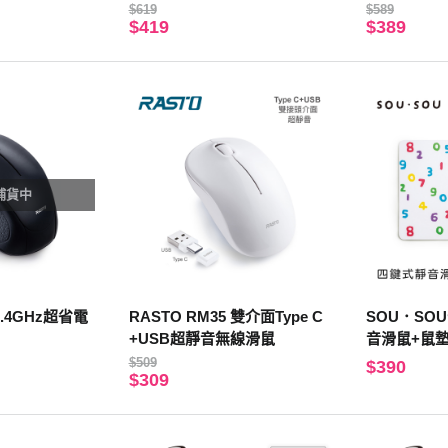
$619
$589
$419
$389
補貨中
2.4GHz超省電
RASTO RM35 雙介面Type C
SOU．SO
+USB超靜音無線滑鼠
音滑鼠+鼠
$509
$390
$309