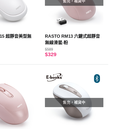
售完，補貨中
M15 超靜音美型無
RASTO RM13 六鍵式超靜音
無線滑鼠-粉
$589
$329
售完，補貨中