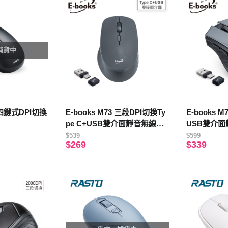
補貨中
 四鍵式DPI切換
E-books M73 三段DPI切換Ty
E-books M
pe C+USB雙介面靜音無線滑
USB雙介
鼠
$539
$599
$269
$339