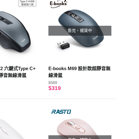
售完，補貨中
72 六鍵式Type C+
E-books M69 設計款超靜音無
面靜音無線滑鼠
線滑鼠
$589
$319