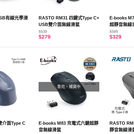
8 USB有線光學滑
RASTO RM31 四鍵式Type C+
E-books
USB雙介面無線滑鼠
超靜音無線
$539
$589
$279
$329
售完，補貨中
雙介面Type C
E-books M83 充電式六鍵超靜
RASTO R
音無線滑鼠
靜音無線滑