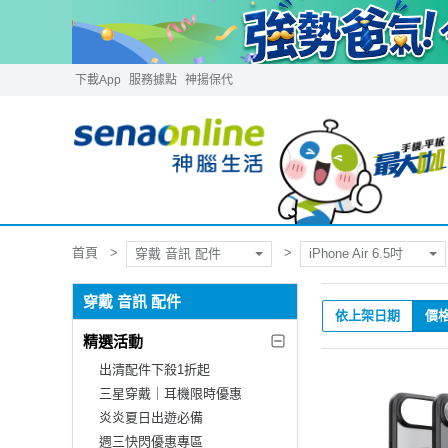
下載App
服務據點
神揚保代
首頁
穿戴 音訊 配件
iPhone Air 6.5吋
穿戴 音訊 配件
依上架日期
價
精選活動
出清配件下殺1折起
三星穿戴｜耳機限時優惠
炎炎夏日出遊必備
週三快閃優惠專區