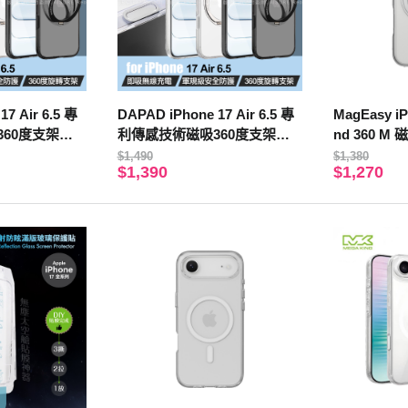
7 Air 6.5 專
DAPAD iPhone 17 Air 6.5 專
MagEasy iP
60度支架保
利傳感技術磁吸360度支架保
nd 360 
按鍵-白
護殼-附相機電子按鍵-黑
機殼 透明
$1,490
$1,380
$1,390
$1,270