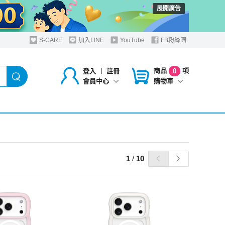
展開廣告
S-CARE
加入LINE
YouTube
FB粉絲團
商品
項
登入
︱
註冊
0
購物車
會員中心
1
/
10