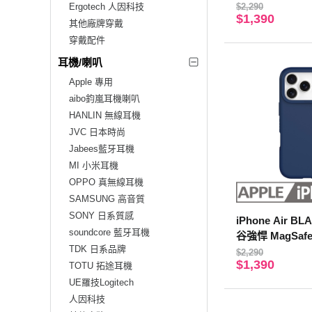
殼 濛濛粉
Ergotech 人因科技
$2,290
$1,390
其他廠牌穿戴
穿戴配件
耳機/喇叭
Apple 專用
aibo鈞嵐耳機喇叭
HANLIN 無線耳機
JVC 日本時尚
Jabees藍牙耳機
MI 小米耳機
OPPO 真無線耳機
SAMSUNG 高音質
SONY 日系質感
iPhone Air B
soundcore 藍牙耳機
谷強悍 MagSafe
TDK 日系品牌
殼 海軍藍
$2,290
$1,390
TOTU 拓途耳機
UE羅技Logitech
人因科技