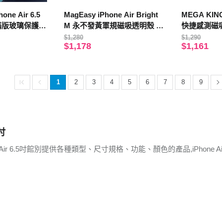
one Air 6.5
MagEasy iPhone Air Bright
MEGA KING 
滿版玻璃保護貼
M 永不發黃軍規磁吸透明殼 白
快捷感測磁
神器)
磁圈
$1,280
$1,290
$1,178
$1,161
1
2
3
4
5
6
7
8
9
5吋
e Air 6.5吋館別提供各種類型、尺寸規格、功能、顏色的產品,iPhone