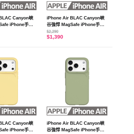
r BLAC Canyon峽
iPhone Air BLAC Canyon峽
afe iPhone手機
谷強悍 MagSafe iPhone手機
殼 燕麥奶
$2,290
$1,390
r BLAC Canyon峽
iPhone Air BLAC Canyon峽
afe iPhone手機
谷強悍 MagSafe iPhone手機