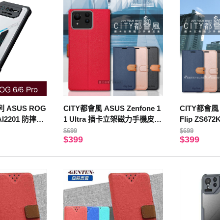
 ASUS ROG
CITY都會風 ASUS Zenfone 1
CITY都會風 
 AI2201 防摔保
1 Ultra 插卡立架磁力手機皮套
Flip ZS6
有吊飾孔(奢華紅)
機皮套 有吊
$699
$699
$399
$399