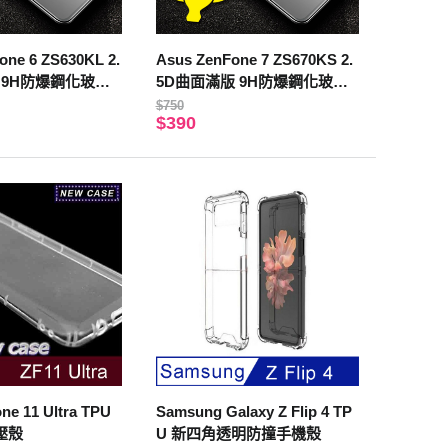
ne 6 ZS630KL 2.
Asus ZenFone 7 ZS670KS 2.
 9H防爆鋼化玻璃
5D曲面滿版 9H防爆鋼化玻璃
)
保護貼 黑色
$750
$390
ne 11 Ultra TPU
Samsung Galaxy Z Flip 4 TP
壓殼
U 新四角透明防撞手機殼