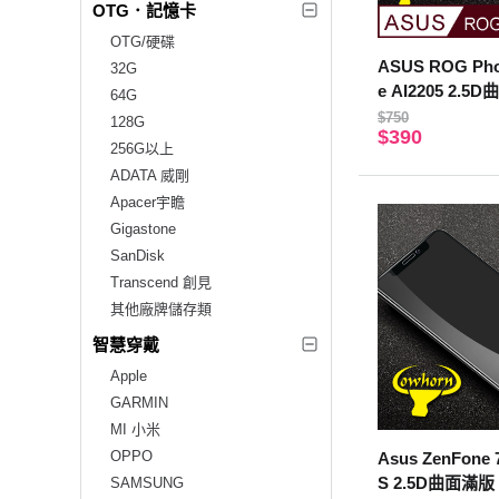
OTG．記憶卡
OTG/硬碟
ASUS ROG Phon
32G
e AI2205 2.
64G
爆鋼化玻璃保護
$750
128G
$390
256G以上
ADATA 威剛
Apacer宇瞻
Gigastone
SanDisk
Transcend 創見
其他廠牌儲存類
智慧穿戴
Apple
GARMIN
MI 小米
OPPO
Asus ZenFone 
S 2.5D曲面滿
SAMSUNG