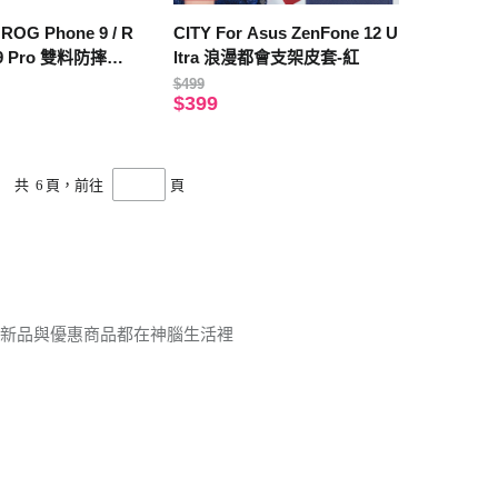
ROG Phone 9 / R
CITY For Asus ZenFone 12 U
 9 Pro 雙料防摔保
ltra 浪漫都會支架皮套-紅
烯散熱款
$499
$399
共
6
頁，前往
頁
件的新品與優惠商品都在神腦生活裡