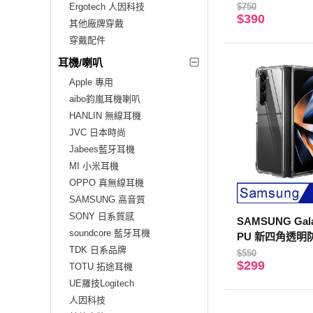
璃保護貼 黑色
Ergotech 人因科技
$750
$390
其他廠牌穿戴
穿戴配件
耳機/喇叭
Apple 專用
aibo鈞嵐耳機喇叭
HANLIN 無線耳機
JVC 日本時尚
Jabees藍牙耳機
MI 小米耳機
OPPO 真無線耳機
SAMSUNG 高音質
SONY 日系質感
SAMSUNG Galax
soundcore 藍牙耳機
PU 新四角透明
TDK 日系品牌
$550
$299
TOTU 拓途耳機
UE羅技Logitech
人因科技