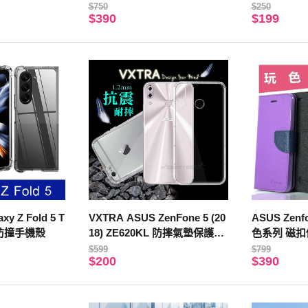
貼 黑色
$750
$250
$390
$199
y Z Fold 5 T
VXTRA ASUS ZenFone 5 (20
ASUS Zenfo
防撞手機殼
18) ZE620KL 防摔氣墊保護殼
色系列 磁扣
空壓殼
(桃色)
$599
$799
$200
$390