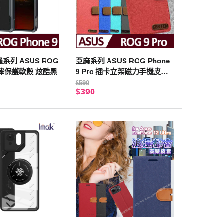
蟲系列 ASUS ROG
亞麻系列 ASUS ROG Phone
 防摔保護軟殼 炫酷黑
9 Pro 插卡立架磁力手機皮套
黑色
$590
$390