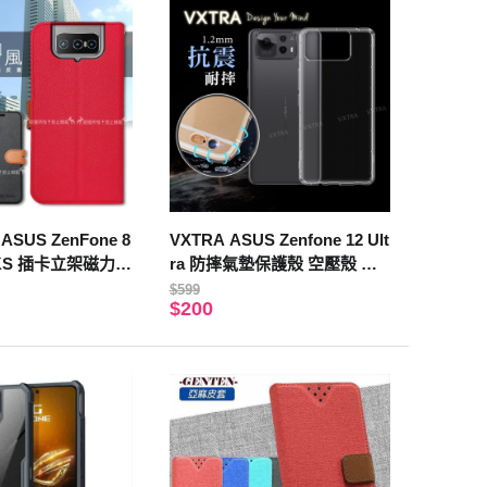
ASUS ZenFone 8
VXTRA ASUS Zenfone 12 Ult
72KS 插卡立架磁力手
ra 防摔氣墊保護殼 空壓殼 手
飾孔(奢華紅)
機殼
$599
$200