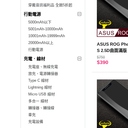
穿戴音訊福利品 全館5折起
行動電源
5000mAh以下
5001mAh-10000mAh
10001mAh-19999mAh
20000mAh以上
ASUS ROG Pho
行動電源
S 2.5D曲面滿
璃保護貼 黑色
$750
充電．線材
$390
充電座、無線充電
旅充、電源轉接器
Type C 線材
Lightning 線材
Micro USB 線材
多合一 線材
轉接器、轉接線
車充
充電設備