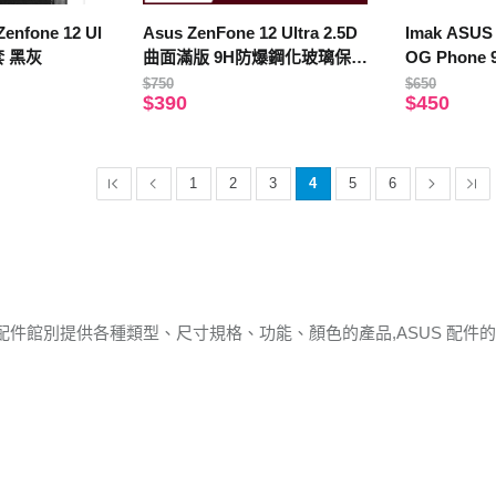
enfone 12 Ul
Asus ZenFone 12 Ultra 2.5D
Imak ASUS 
套 黑灰
曲面滿版 9H防爆鋼化玻璃保護
OG Phone
貼 黑色
護套-石墨
$750
$650
$390
$450
1
2
3
4
5
6
 配件館別提供各種類型、尺寸規格、功能、顏色的產品,ASUS 配