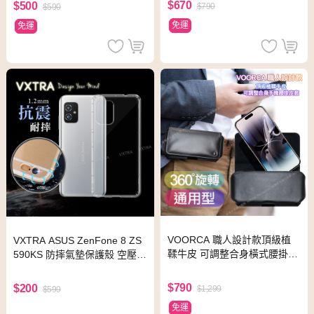
$670
$500
$790
$590
免運
免運
VOORCA 職人設計款頂級植
VXTRA ASUS ZenFone 8 ZS
鞣牛皮 可調整合身橫式腰掛皮
590KS 防摔氣墊保護殼 空壓殼
套for ASUS ROG Phone 6D/
手機殼
6D Ultimate AI2201
$790
$200
$1,299
$599
免運