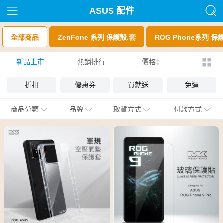
ASUS 配件
全部商品
ZenFone 系列 保護殼.套
ROG Phone系列 保
新品上市
熱銷排行
價格
折扣
優惠券
買就送
免運
商品分類
品牌
取貨方式
付款方式