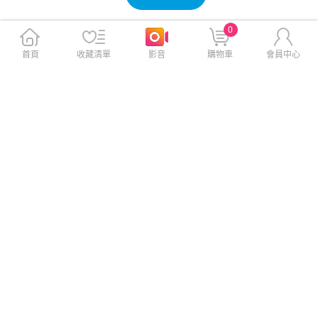
0
首頁
收藏清單
影音
購物車
會員中心
GENTEN for ASUS ZenFone
GENTEN for ASUS ZenFone
11 Ultra 極簡立方磁力手機皮
11 Ultra 極簡立方磁力手機皮
套-粉
套-金
$459
$459
$659
$659