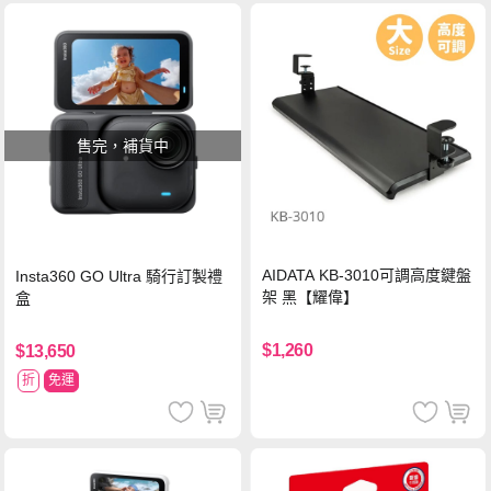
售完，補貨中
AIDATA KB-3010可調高度鍵盤
Insta360 GO Ultra 騎行訂製禮
架 黑【耀偉】
盒
$1,260
$13,650
折
免運