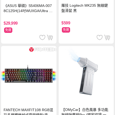
羅技 Logitech MK235 無線鍵
《ASUS 華碩》S5406MA-007
盤滑鼠 黑
8C125H(14吋WUXGA/Ultra 5
125H/16G/512G PCIe SSD/Wi
n11/二年保)
$599
$29,999
免運
免運
【OMyCar】白色風暴 多功能
FANTECH MAXFIT108 RGB混
無線除塵槍Pro (國家認證 一年
彩多媒體機械式電競鍵盤(青軸)