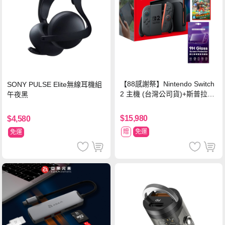
【88感謝祭】Nintendo Switch
SONY PULSE Elite無線耳機組
2 主機 (台灣公司貨)+斯普拉遁
午夜黑
塗擊隊 中文版
$15,980
$4,580
贈
免運
免運