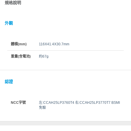
規格說明
外觀
體積(mm)
116X41.4X30.7mm
重量(含電池)
約67g
認證
NCC字號
左:CCAH25LP3760T4 右:CCAH25LP3770T7 BSMI
免驗