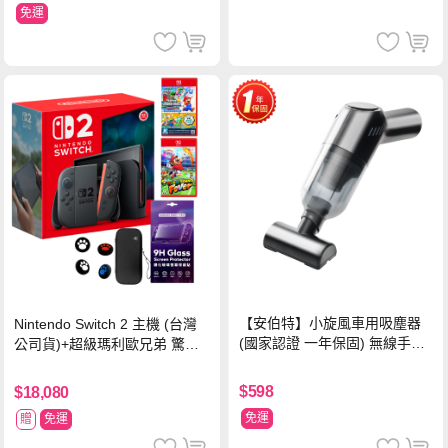
免運
【安伯特】小旋風車用吸塵器
Nintendo Switch 2 主機 (台灣
(國家認證 一年保固) 無線手持
公司貨)+超級瑪利歐兄弟 驚奇
車家兩用 強勁吸力 USB充電-
同遊鈴鈴公園 中文版+瑪利歐網
黑色
球 狂熱 中文版
$598
$18,080
免運
贈
免運