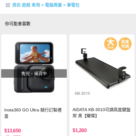
資訊 遊戲 車用
>
電腦周邊
>
筆電包
你可能會喜歡
售完，補貨中
AIDATA KB-3010可調高度鍵盤
Insta360 GO Ultra 騎行訂製禮
架 黑【耀偉】
盒
$1,260
$13,650