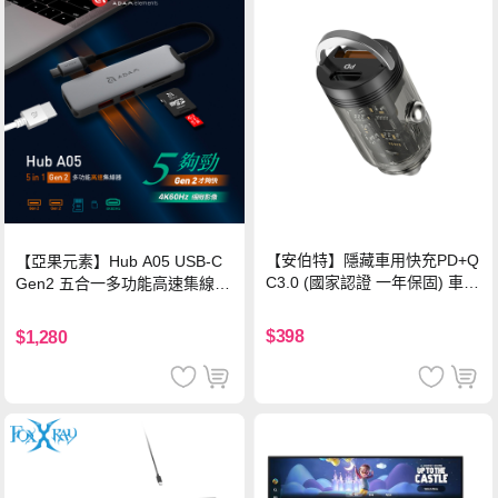
【安伯特】隱藏車用快充PD+Q
【亞果元素】Hub A05 USB-C
C3.0 (國家認證 一年保固) 車充
Gen2 五合一多功能高速集線
PD快充 車用充電器
器-灰
$398
$1,280