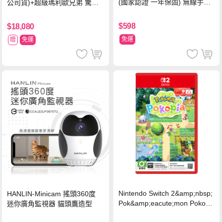
(國家認證 一年保固) 無線手持
公司貨)+超級瑪利歐兄弟 驚奇
車家兩用 強勁吸力 USB充電-
同遊鈴鈴公園 中文版+瑪利歐網
黑色
球 狂熱 中文版
$598
$18,080
免運
贈
免運
Nintendo Switch 2&amp;nbsp;
HANLIN-Minicam 搖頭360度
Pok&amp;eacute;mon Pokopi
迷你廣角監視器 貓頭鷹造型
a 中文版(Key Card)