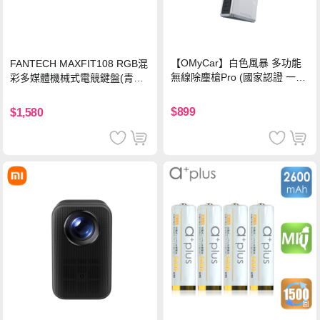
【OMyCar】白色風暴 多功能
FANTECH MAXFIT108 RGB混
無線除塵槍Pro (國家認證 一年
彩多媒體機械式電競鍵盤(青軸)
保固) 充氣洗車 暴力渦輪風扇
有線鍵盤(中文版)
手持強力風槍 暴力吹風
$899
$1,580