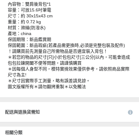
內容物：雙肩後背包*1
容量：可放15.6吋筆電
尺寸：約 30x15x43 cm
重量：約 0.72 kg
材質：滌綸(防潑水)
產地：china
保固期限：新品鑑賞期
保固範圍：新品瑕疵(若產品需更換時,必須是完整包裝及配件)
！請購買前先測量自己所需物品是否適宜裝入背包！
＊若您的物品的尺寸[只]小於包包尺寸[三公分]以內，可能會造成
包包拉鍊開闔不便等問題，請謹慎購買
＊因每個人身型不同，模特實揹效果僅供參考，請依照商品實際
尺寸為主!
＊尺寸因實際手工測量，略有誤差請見諒。
圖文版權所有＊請勿翻拷重製＊以免觸法
配送與退換貨需知
相關分類