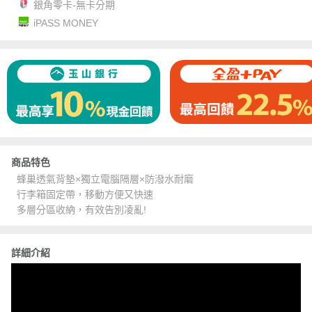
銀角零卡-無卡分期
iPASS MONEY
商品特色
蜂巢透氣背墊×獨立電腦隔層×防潑水耐磨
行李箱固定帶，移動方便又快速
多層分區收納，有效告別凌亂!
詳細介紹