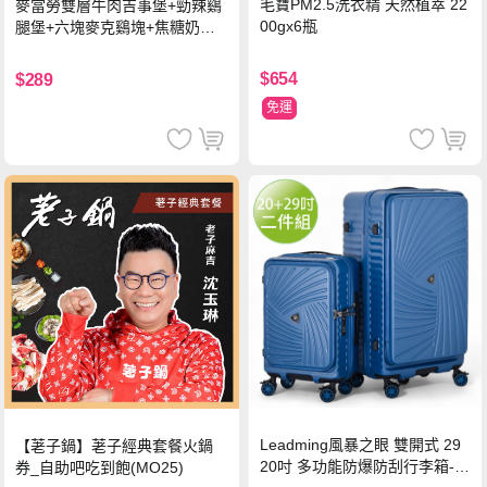
毛寶PM2.5洗衣精 天然植萃 22
麥當勞雙層牛肉吉事堡+勁辣鷄
00gx6瓶
腿堡+六塊麥克鷄塊+焦糖奶茶
(冰)*2 好禮即享券
$654
$289
免運
Leadming風暴之眼 雙開式 29
【荖子鍋】荖子經典套餐火鍋
20吋 多功能防爆防刮行李箱-海
券_自助吧吃到飽(MO25)