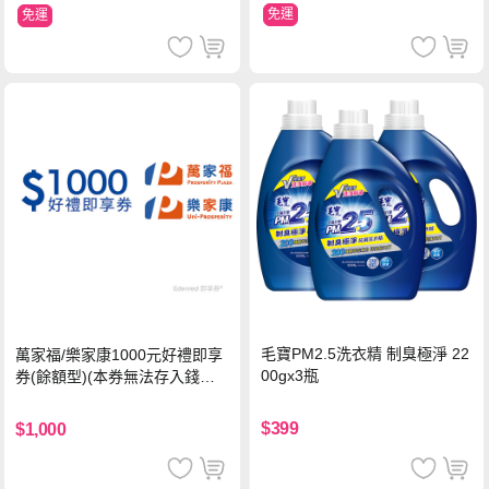
免運
免運
毛寶PM2.5洗衣精 制臭極淨 22
萬家福/樂家康1000元好禮即享
00gx3瓶
券(餘額型)(本券無法存入錢包
中使用)
$399
$1,000