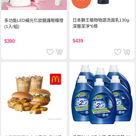
日本獅王植物物語洗面乳130g-
多功能LED補光化妝鏡護眼檯燈
深層潔淨*6條
(1入/組)
$439
$390