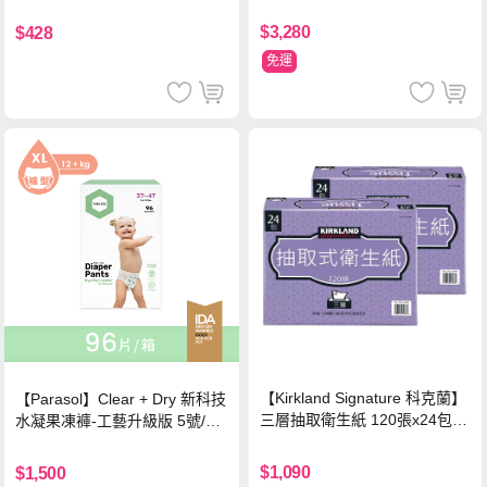
軍藍
$3,280
$428
免運
【Kirkland Signature 科克蘭】
【Parasol】Clear + Dry 新科技
三層抽取衛生紙 120張x24包x2
水凝果凍褲-工藝升級版 5號/XL
串
超值禮盒組 (96片)
$1,090
$1,500