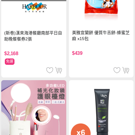
美雅宜蘭餅 優質牛舌餅-蜂蜜芝
(新卷)漢來海港餐廳南部平日自
麻 x15包
助晚餐餐券2張
$439
$2,168
免運