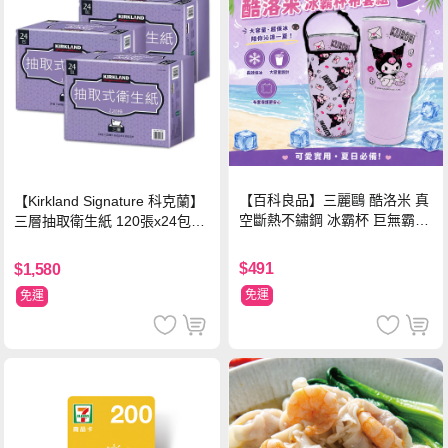
【百科良品】三麗鷗 酷洛米 真
【Kirkland Signature 科克蘭】
空斷熱不鏽鋼 冰霸杯 巨無霸鋼
三層抽取衛生紙 120張x24包x3
杯 保冰保溫飲料杯 隨行杯 900
串/箱
ml-信封款(贈手提杯套)
$491
$1,580
免運
免運