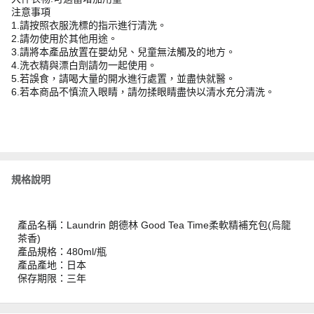
注意事項
1.請按照衣服洗標的指示進行清洗。
2.請勿使用於其他用途。
3.請將本產品放置在嬰幼兒、兒童無法觸及的地方。
4.洗衣精與漂白劑請勿一起使用。
5.若誤食，請喝大量的開水進行處置，並盡快就醫。
6.若本商品不慎流入眼睛，請勿揉眼睛盡快以清水充分清洗。
規格說明
產品名稱：Laundrin 朗德林 Good Tea Time柔軟精補充包(烏龍
茶香)
產品規格：480ml/瓶
產品產地：日本
保存期限：三年