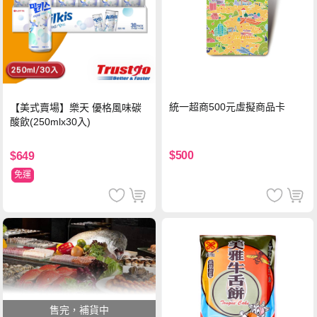
統一超商500元虛擬商品卡
【美式賣場】樂天 優格風味碳
酸飲(250mlx30入)
$500
$649
免運
售完，補貨中