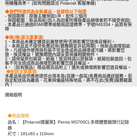
地機種為準。 (如有問題請洽 Polaroid 客服專線)
◆
我們所提供為全新產品，並提供以下保證
- 保固期限：原廠主機保固1年，配件三個月
- 保固範圍：新品瑕疪(因人為因素所導致產品損壞者恕不接受保固)
- 本產品已通過BSMI標準檢驗局認證標準，字號R45334，品質有保
障
◆退(換)貨注意事項
:
1、本商品未確定購買前嚴禁使用!否將影響您退換貨權利。
2、本商品並不提供免費試用(猶豫期並非試用期)，除新品故障瑕疵
外，凡經操作使用與包裝不完全造成商品損壞或污穢，將影響您
退、換貨權益！猶豫期間內請妥善保護相關物件。
3、請保留原包裝袋、紙箱！退貨時請以原裝袋、紙箱包裝退回，包
裝不完全造成商品損壞恕將影響您退貨權益。
4、（如有贈品）贈品隨貨品附上！遺失或損壞將影響您退貨權益。
◆配送注意事項
:
本產品係由供應商提供台灣本島(貨運一般區)免費商品運送服務。若
指定配送區為離島、花東與偏遠特殊地區，將不在此(免費)服務範圍
內！
規格說明
◆商品規格
品名：【Polaroid寶麗萊】Pernis MS700CL多媒體雙鏡頭行記錄
器
尺寸：181x93 x 110mm