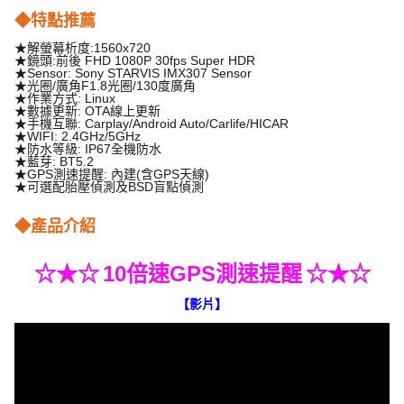
◆特點推薦
★解螢幕析度:1560x720
★鏡頭:前後 FHD 1080P 30fps Super HDR
★Sensor: Sony STARVIS IMX307 Sensor
★光圈/廣角F1.8光圈/130度廣角
★作業方式: Linux
★數據更新: OTA線上更新
★手機互聯: Carplay/Android Auto/Carlife/HICAR
★WIFI: 2.4GHz/5GHz
★防水等級: IP67全機防水
★藍芽: BT5.2
★GPS測速提醒: 內建(含GPS天線)
★可選配胎壓偵測及BSD盲點偵測
◆產品介紹
10倍速GPS測速提醒
☆★☆
☆★☆
【影片】