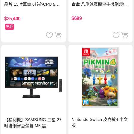
合金 八爪減震機車手機架(導航
晶片 13吋筆電 6核心CPU 5核
架 手機支架 外送員必備 機車
心GPU 8G 512G SSD
族)
$699
$25,400
免運
Nintendo Switch 皮克敏4 中文
【福利機】SAMSUNG 三星 27
版
吋聯網智慧螢幕 M5 黑