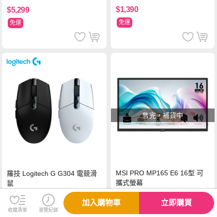
$1,390
$5,299
免運
免運
售完，補貨中
MSI PRO MP165 E6 16型 可
羅技 Logitech G G304 電競滑
攜式螢幕
鼠
加入購物車
立即購買
$2,988
$990
收藏清單
瀏覽紀錄