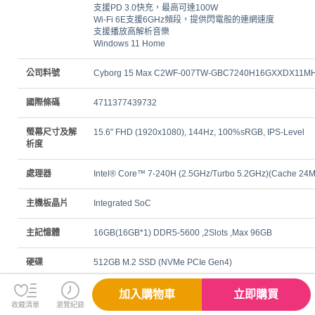
支援PD 3.0快充，最高可達100W
Wi-Fi 6E支援6GHz頻段，提供閃電般的連網速度
支援播放高解析音樂
Windows 11 Home
公司料號
Cyborg 15 Max C2WF-007TW-GBC7240H16GXXDX11M
國際條碼
4711377439732
螢幕尺寸及解
15.6" FHD (1920x1080), 144Hz, 100%sRGB, IPS-Level
析度
處理器
Intel® Core™ 7-240H (2.5GHz/Turbo 5.2GHz)(Cache 24
主機板晶片
Integrated SoC
主記憶體
16GB(16GB*1) DDR5-5600 ,2Slots ,Max 96GB
硬碟
512GB M.2 SSD (NVMe PCIe Gen4)
顯示晶片規格
GeForce RTX™ 5060 Laptop GPU 8GB GDDR7
加入購物車
立即購買
收藏清單
瀏覽紀錄