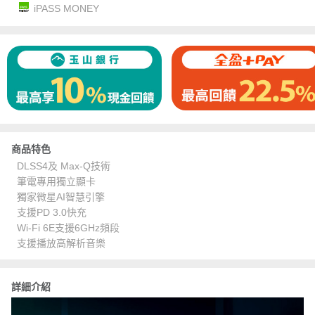
iPASS MONEY
商品特色
DLSS4及 Max-Q技術
筆電專用獨立顯卡
獨家微星AI智慧引擎
支援PD 3.0快充
Wi-Fi 6E支援6GHz頻段
支援播放高解析音樂
詳細介紹