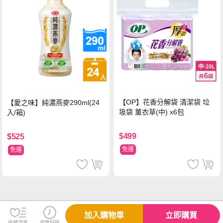
【OP】花香分解袋 清潔袋 垃
【愛之味】純濃燕麥290ml(24
圾袋 薰衣草(中) x6包
入/箱)
$499
$525
免運
免運
加入購物車
立即購買
收藏清單
瀏覽紀錄