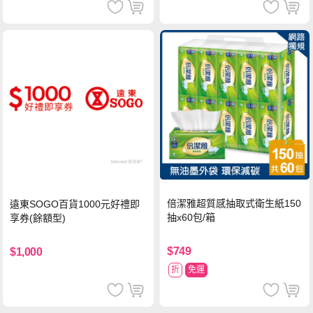
倍潔雅超質感抽取式衛生紙150
遠東SOGO百貨1000元好禮即
抽x60包/箱
享券(餘額型)
$749
$1,000
折
免運