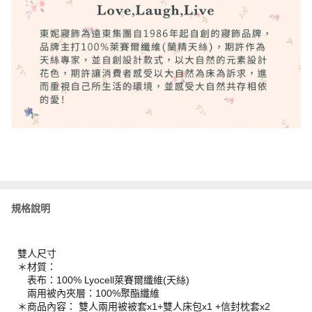
規格說明
雙人尺寸
＊材質：
表布：100% Lyocell萊賽爾纖維(天絲)
兩用被內夾層：100%聚酯纖維
＊商品內容： 雙人兩用被被套x1+雙人床包x1 +信封枕套x2