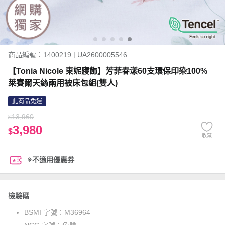
商品編號：1400219 | UA2600005546
【Tonia Nicole 東妮寢飾】芳菲春漾60支環保印染100%
萊賽爾天絲兩用被床包組(雙人)
此商品免運
13,960
$
3,980
$
收藏
※不適用優惠券
檢驗碼
BSMI 字號：
M36964