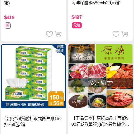
海洋深層水580mlx20入/箱
箱)
$497
$419
免運
折
售完，補貨中
【王品集團】原燒商品卡面額5
倍潔雅超質感抽取式衛生紙150
00元1張(單張)(紙本券售價含平
抽x56包/箱
台物流處理費用)