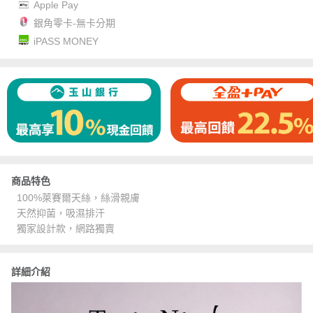
Apple Pay
銀角零卡-無卡分期
iPASS MONEY
商品特色
100%萊賽爾天絲，絲滑親膚
天然抑菌，吸濕排汗
獨家設計款，網路獨賣
詳細介紹