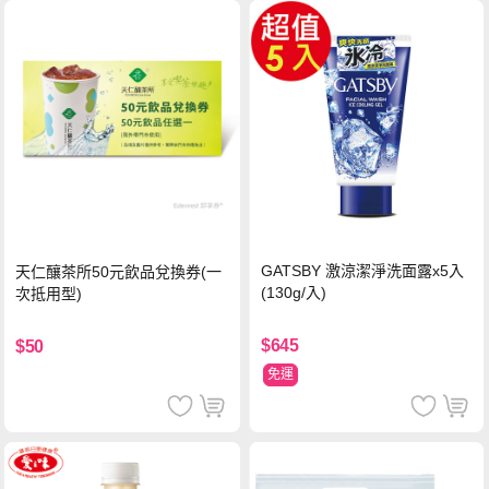
GATSBY 激涼潔淨洗面露x5入
天仁釀茶所50元飲品兌換券(一
(130g/入)
次抵用型)
$645
$50
免運