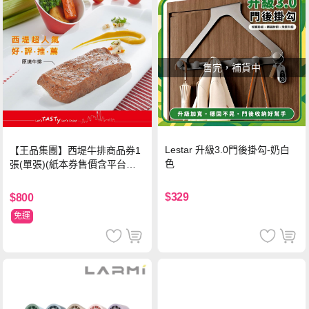
售完，補貨中
Lestar 升級3.0門後掛勾-奶白
【王品集團】西堤牛排商品券1
色
張(單張)(紙本券售價含平台物
流處理費用)
$329
$800
免運