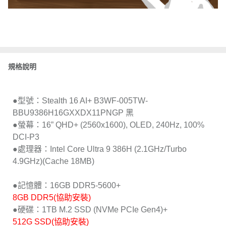
規格說明
●型號：Stealth 16 AI+ B3WF-005TW-
BBU9386H16GXXDX11PNGP 黑
●螢幕：16” QHD+ (2560x1600), OLED, 240Hz, 100%
DCI-P3
●處理器：Intel Core Ultra 9 386H (2.1GHz/Turbo
4.9GHz)(Cache 18MB)
●記憶體：16GB DDR5-5600+
8GB DDR5(協助安裝)
●硬碟：1TB M.2 SSD (NVMe PCIe Gen4)+
512G SSD(協助安裝)