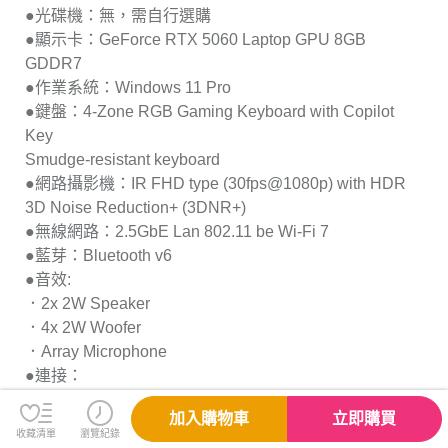
●光碟機：無，需自行選購
●顯示卡：GeForce RTX 5060 Laptop GPU 8GB
GDDR7
●作業系統：Windows 11 Pro
●鍵盤：4-Zone RGB Gaming Keyboard with Copilot
Key
Smudge-resistant keyboard
●網路攝影機：IR FHD type (30fps@1080p) with HDR
3D Noise Reduction+ (3DNR+)
●無線網路：2.5GbE Lan 802.11 be Wi-Fi 7
●藍芽：Bluetooth v6
●音效:
．2x 2W Speaker
．4x 2W Woofer
．Array Microphone
●連接：
．1x RJ45
加入購物車
立即購買
．2x Thunderbolt? 4 (DisplayPort?/ Power Delivery 3.0)
收藏清單
瀏覽紀錄
．2x Type-A USB3.2 Gen2