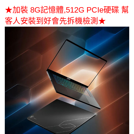
★加裝 8G記憶體,512G PCIe硬碟 幫
客人安裝到好會先拆機檢測★