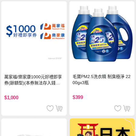
毛寶PM2.5洗衣精 制臭極淨 22
萬家福/樂家康1000元好禮即享
00gx3瓶
券(餘額型)(本券無法存入錢包
中使用)
$399
$1,000