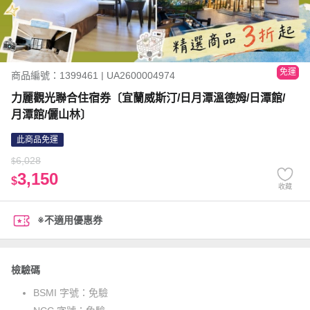
免運
商品編號：1399461 | UA2600004974
力麗觀光聯合住宿券〔宜蘭威斯汀/日月潭溫德姆/日潭館/
月潭館/儷山林〕
此商品免運
6,028
$
3,150
$
收藏
※不適用優惠券
檢驗碼
BSMI 字號：
免驗