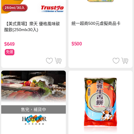
統一超商500元虛擬商品卡
【美式賣場】樂天 優格風味碳
酸飲(250mlx30入)
$500
$649
免運
售完，補貨中