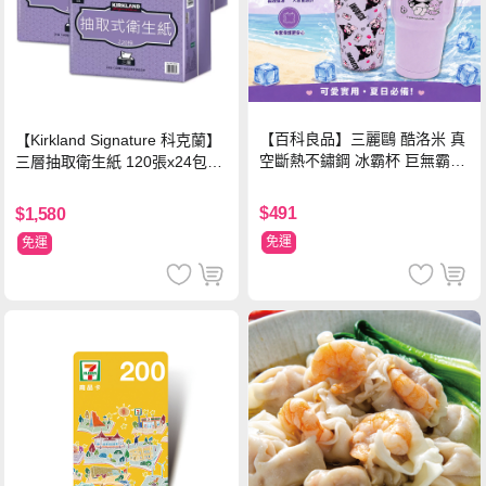
【百科良品】三麗鷗 酷洛米 真
【Kirkland Signature 科克蘭】
空斷熱不鏽鋼 冰霸杯 巨無霸鋼
三層抽取衛生紙 120張x24包x3
杯 保冰保溫飲料杯 隨行杯 900
串/箱
ml-信封款(贈手提杯套)
$491
$1,580
免運
免運