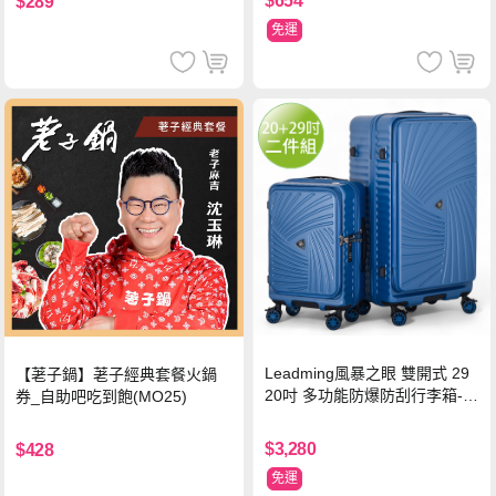
$654
$289
免運
Leadming風暴之眼 雙開式 29
【荖子鍋】荖子經典套餐火鍋
20吋 多功能防爆防刮行李箱-海
券_自助吧吃到飽(MO25)
軍藍
$3,280
$428
免運