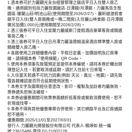
1.憑本券可於力麗觀光全台經營管理之飯店平日入住雙人房乙
晚，適用館別包括力麗哲園飯店-日潭館/月潭館，力麗馬告生態
園區-棲蘭山莊/明池山莊(使用期間至2026/2/27)、麗昕緹渡假會
館平日入住(雙人房兩晚或一晚二間房)入住儷山林會館-日月潭館
需另加價1,000元(使用期間至2026/2/28)。
2.憑三張券可平日入住宜蘭力麗威斯汀度假酒店豪華客房或精選
客房乙晚。
3.憑三張券可平日入住日月潭力麗溫德姆溫泉酒店標準雙人房或
精緻雙人房乙晚。
4.各館使用之詳細優惠內容、平假日定義、加價說明及訂房專
線，請掃描本券「使用規範」QR Code。
5.使用本券須事先致電預定並提供本券編號，請持本券於櫃台辦
理登記入住，若要取消或延期，請於入住前七日來電。
6.入住當天若遇不可抗力因素(例如:天災、風災、地震)，請先致
電各館確認是否符合延期使用狀態。
7.本券文字及圖案經任意塗改、影印、複製及加註者均屬無效，
票券遺失恕無法補發。
8.本券逾優惠期間可依票券面額折抵客房或餐飲消費使用，恕不
折現或找零。
9.本券不得與其他優惠專案合併使用，其它網路平台及訂房通路
恕不適用。
優惠期間:2025/11/01至2027/03/31
發行人:力麗觀光開發股份有限公司 代表人:楊竫如 統一編
號:23615486 電話:02-21002128