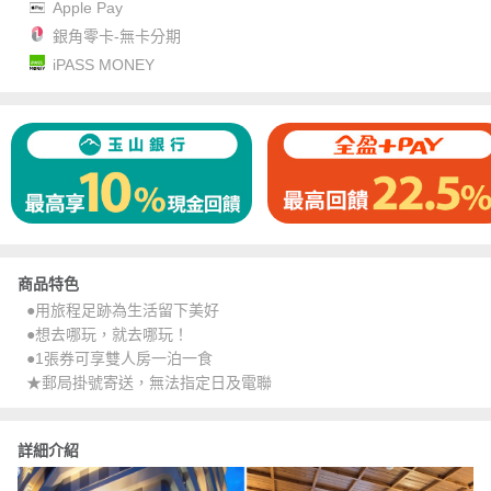
Apple Pay
銀角零卡-無卡分期
iPASS MONEY
商品特色
●用旅程足跡為生活留下美好
●想去哪玩，就去哪玩！
●1張券可享雙人房一泊一食
★郵局掛號寄送，無法指定日及電聯
詳細介紹