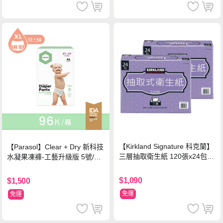
【Kirkland Signature 科克蘭】
【Parasol】Clear + Dry 新科技
三層抽取衛生紙 120張x24包x2
水凝果凍褲-工藝升級版 5號/XL
串
超值禮盒組 (96片)
$1,090
$1,500
免運
免運