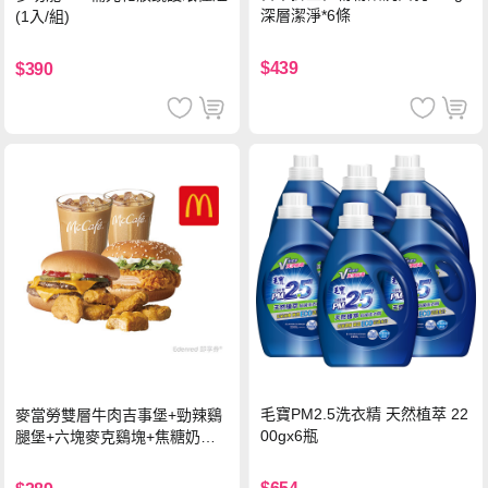
深層潔淨*6條
(1入/組)
$439
$390
毛寶PM2.5洗衣精 天然植萃 22
麥當勞雙層牛肉吉事堡+勁辣鷄
00gx6瓶
腿堡+六塊麥克鷄塊+焦糖奶茶
(冰)*2 好禮即享券