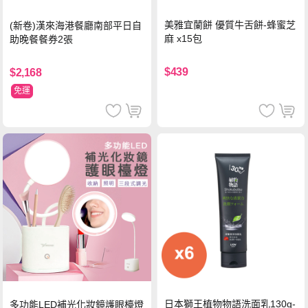
美雅宜蘭餅 優質牛舌餅-蜂蜜芝
(新卷)漢來海港餐廳南部平日自
麻 x15包
助晚餐餐券2張
$439
$2,168
免運
日本獅王植物物語洗面乳130g-
多功能LED補光化妝鏡護眼檯燈