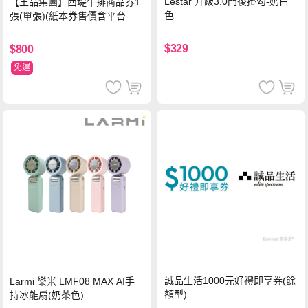
Lestar 升級3.0門後掛勾-奶白
【王品集團】西堤牛排商品券1
色
張(單張)(紙本券售價含平台物
流處理費用)
$329
$800
免運
誠品生活1000元好禮即享券(餘
Larmi 樂米 LMF08 MAX AI手
額型)
持冰能扇(奶茶色)