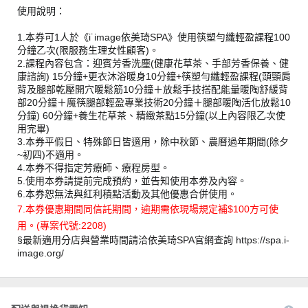
使用說明：
1.本券可1人於《i˙image依美琦SPA》使用筷塑勻纖輕盈課程100
分鐘乙次(限服務生理女性顧客)。
2.課程內容包含：迎賓芳香洗塵(健康花草茶、手部芳香保養、健
康諮詢) 15分鐘+更衣沐浴暖身10分鐘+筷塑勻纖輕盈課程(頭頸肩
背及腿部乾壓開穴暖鬆筋10分鐘＋放鬆手技搭配能量暖陶舒緩背
部20分鐘＋魔筷腿部輕盈專業技術20分鐘＋腿部暖陶活化放鬆10
分鐘) 60分鐘+養生花草茶、精緻茶點15分鐘(以上內容限乙次使
用完畢)
3.本券平假日、特殊節日皆適用，除中秋節、農曆過年期間(除夕
~初四)不適用。
4.本券不得指定芳療師、療程房型。
5.使用本券請提前完成預約，並告知使用本券及內容。
6.本券恕無法與紅利積點活動及其他優惠合併使用。
7.本券優惠期間同信託期間，逾期需依現場規定補$100方可使
用。(專案代號:2208)
§最新適用分店與營業時間請洽依美琦SPA官網查詢 https://spa.i-
image.org/