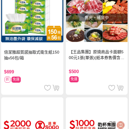
售完，補貨中
【王品集團】原燒商品卡面額5
倍潔雅超質感抽取式衛生紙150
00元1張(單張)(紙本券售價含平
抽x56包/箱
台物流處理費用)
$500
$699
免運
折
免運