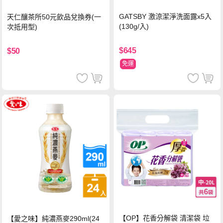
GATSBY 激涼潔淨洗面露x5入
天仁釀茶所50元飲品兌換券(一
(130g/入)
次抵用型)
$645
$50
免運
【OP】花香分解袋 清潔袋 垃
【愛之味】純濃燕麥290ml(24