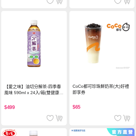
CoCo都可珍珠鮮奶茶(大)好禮
【愛之味】油切分解茶-四季春
即享券
風味 590ml x 24入/箱(雙健康認
證四季春茶)
$65
$499