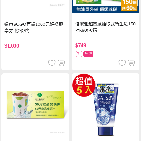
倍潔雅超質感抽取式衛生紙150
遠東SOGO百貨1000元好禮即
抽x60包/箱
享券(餘額型)
$749
$1,000
折
免運