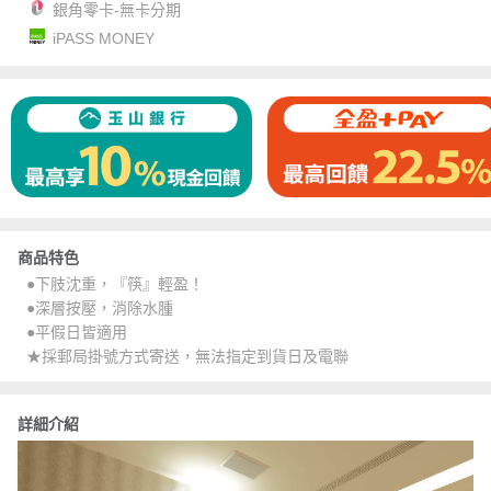
銀角零卡-無卡分期
iPASS MONEY
商品特色
●下肢沈重，『筷』輕盈！
●深層按壓，消除水腫
●平假日皆適用
★採郵局掛號方式寄送，無法指定到貨日及電聯
詳細介紹