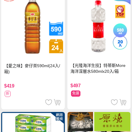
【光隆海洋生技】特蒂斯More
【愛之味】麥仔茶590ml(24入/
海洋深層水580mlx20入/箱
箱)
$497
$419
免運
折