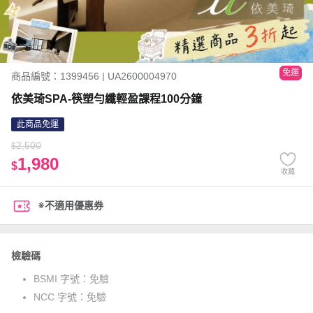
免運
商品編號：1399456 | UA2600004970
依美琦SPA-筷塑勻纖輕盈課程100分鐘
此商品免運
2,500
$
1,980
$
收藏
※不適用優惠券
檢驗碼
BSMI 字號：
免驗
NCC 字號：
免驗