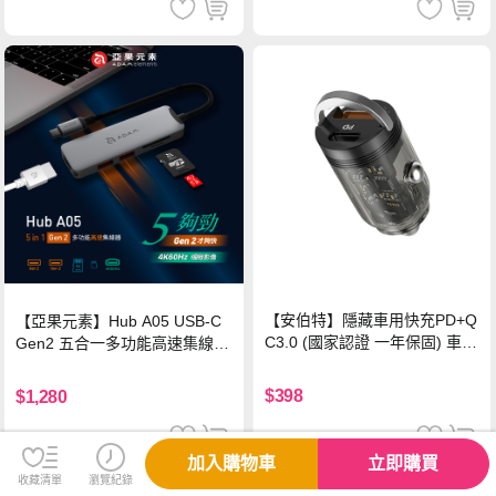
【安伯特】隱藏車用快充PD+Q
【亞果元素】Hub A05 USB-C
C3.0 (國家認證 一年保固) 車充
Gen2 五合一多功能高速集線
PD快充 車用充電器
器-灰
$398
$1,280
加入購物車
立即購買
收藏清單
瀏覽紀錄