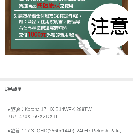
規格說明
●型號：Katana 17 HX B14WFK-288TW-
BB71470X16GXXDX11
●螢幕：17.3" QHD(2560x1440), 240Hz Refresh Rate,