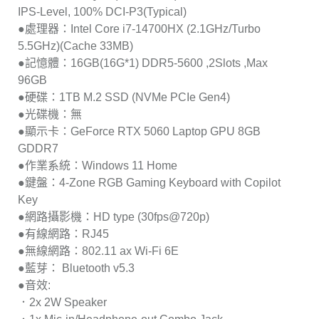
IPS-Level, 100% DCI-P3(Typical)
●處理器：Intel Core i7-14700HX (2.1GHz/Turbo
5.5GHz)(Cache 33MB)
●記憶體：16GB(16G*1) DDR5-5600 ,2Slots ,Max
96GB
●硬碟：1TB M.2 SSD (NVMe PCIe Gen4)
●光碟機：無
●顯示卡：GeForce RTX 5060 Laptop GPU 8GB
GDDR7
●作業系統：Windows 11 Home
●鍵盤：4-Zone RGB Gaming Keyboard with Copilot
Key
●網路攝影機：HD type (30fps@720p)
●有線網路：RJ45
●無線網路：802.11 ax Wi-Fi 6E
●藍芽： Bluetooth v5.3
●音效:
．2x 2W Speaker