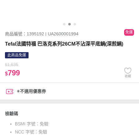
免運
商品編號：1395192 | UA2600001994
Tefal法國特福 巴洛克系列26CM不沾深平底鍋(深煎鍋)
此商品免運
1,635
$
799
$
收藏
※不適用優惠券
檢驗碼
BSMI 字號：
免驗
NCC 字號：
免驗