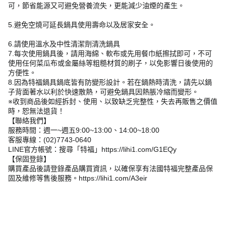
可，節省能源又可避免營養流失，更能減少油煙的產生。
5.避免空燒可延長鍋具使用壽命以及居家安全。
6.請使用溫水及中性清潔劑清洗鍋具
7.每次使用鍋具後，請用海綿、軟布或先用餐巾紙擦拭即可，不可
使用任何菜瓜布或金屬絲等粗糙材質的刷子，以免影響日後使用的
方便性。
8.因為特福鍋具鍋底皆有防變形設計。若在鍋熱時清洗，請先以鍋
子背面著水以利於快速散熱，可避免鍋具因熱脹冷縮而變形。
※收到商品後如經拆封、使用、以致缺乏完整性，失去再販售之價值
時，恕無法退貨！
【聯絡我們】
服務時間：週一~週五9:00~13:00、14:00~18:00
客服專線：(02)7743-0640
LINE官方帳號：搜尋「特福」https://lihi1.com/G1EQy
【保固登錄】
購買產品後請登錄產品購買資訊，以確保享有法國特福完整產品保
固及維修等售後服務。https://lihi1.com/A3eir