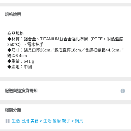
規格說明
商品規格
◆材質：鋁合金、TITANIUM鈦合金強化塗層（PTFE，耐熱溫度
250°C）、電木把手
◆尺寸：鍋具口徑26cm／鍋底直徑18cm／含鍋把總長44.5cm／
鍋深6.4cm
◆重量：641 g
◆產地：中國
配送與退換貨需知
相關分類
生活 日用 美食
>
生活 餐廚 親子
>
鍋具