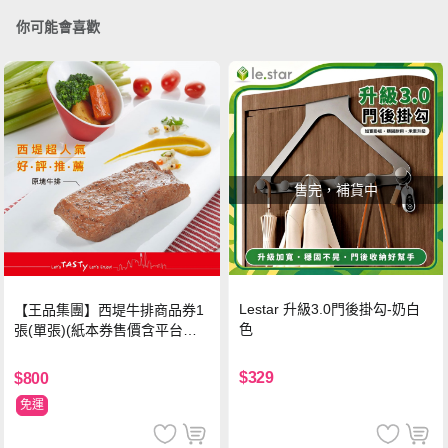
你可能會喜歡
售完，補貨中
Lestar 升級3.0門後掛勾-奶白
【王品集團】西堤牛排商品券1
色
張(單張)(紙本券售價含平台物
流處理費用)
$329
$800
免運