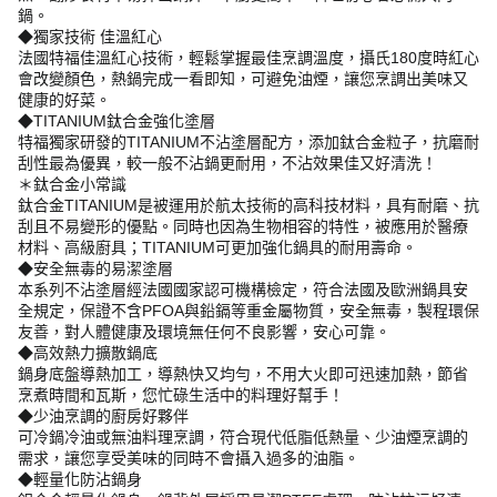
鍋。
◆獨家技術 佳溫紅心
法國特福佳溫紅心技術，輕鬆掌握最佳烹調溫度，攝氏180度時紅心
會改變顏色，熱鍋完成一看即知，可避免油煙，讓您烹調出美味又
健康的好菜。
◆TITANIUM鈦合金強化塗層
特福獨家研發的TITANIUM不沾塗層配方，添加鈦合金粒子，抗磨耐
刮性最為優異，較一般不沾鍋更耐用，不沾效果佳又好清洗！
＊鈦合金小常識
鈦合金TITANIUM是被運用於航太技術的高科技材料，具有耐磨、抗
刮且不易變形的優點。同時也因為生物相容的特性，被應用於醫療
材料、高級廚具；TITANIUM可更加強化鍋具的耐用壽命。
◆安全無毒的易潔塗層
本系列不沾塗層經法國國家認可機構檢定，符合法國及歐洲鍋具安
全規定，保證不含PFOA與鉛鎘等重金屬物質，安全無毒，製程環保
友善，對人體健康及環境無任何不良影響，安心可靠。
◆高效熱力擴散鍋底
鍋身底盤導熱加工，導熱快又均勻，不用大火即可迅速加熱，節省
烹煮時間和瓦斯，您忙碌生活中的料理好幫手！
◆少油烹調的廚房好夥伴
可冷鍋冷油或無油料理烹調，符合現代低脂低熱量、少油煙烹調的
需求，讓您享受美味的同時不會攝入過多的油脂。
◆輕量化防沾鍋身