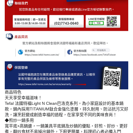
商品特色
天天享受幸福滋味！
Tefal 法國特福Light N Clean巴洛克系列，為小家庭設計的基本鍋
款，鍋內採用TITANIUM鈦合金強化塗層，持久耐用、防沾抗污又好
洗，讓烹飪變成創造幸福的過程，在家享受不同的美味食尚！
◆煎炒一鍋多用
寬平底+高鍋邊，一鍋兼具平底鍋及炒鍋的優點，好煎、好炒、更好
煮，翻炒食材不易掉出鍋外，下廚更簡單，料理初心者必備入門