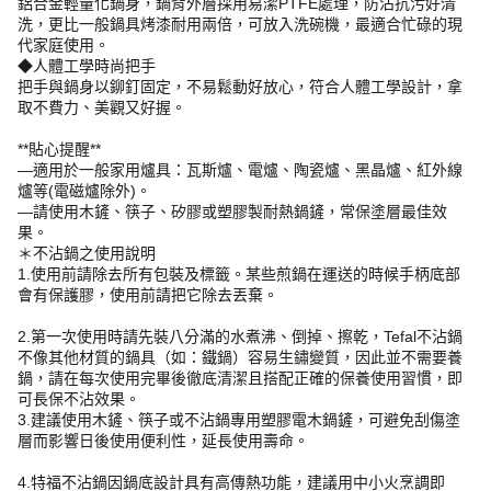
鋁合金輕量化鍋身，鍋背外層採用易潔PTFE處理，防沾抗污好清
洗，更比一般鍋具烤漆耐用兩倍，可放入洗碗機，最適合忙碌的現
代家庭使用。
◆人體工學時尚把手
把手與鍋身以鉚釘固定，不易鬆動好放心，符合人體工學設計，拿
取不費力、美觀又好握。
**貼心提醒**
—適用於一般家用爐具：瓦斯爐、電爐、陶瓷爐、黑晶爐、紅外線
爐等(電磁爐除外)。
—請使用木鏟、筷子、矽膠或塑膠製耐熱鍋鏟，常保塗層最佳效
果。
＊不沾鍋之使用說明
1.使用前請除去所有包裝及標籤。某些煎鍋在運送的時候手柄底部
會有保護膠，使用前請把它除去丟棄。
2.第一次使用時請先裝八分滿的水煮沸、倒掉、擦乾，Tefal不沾鍋
不像其他材質的鍋具（如：鐵鍋）容易生鏽變質，因此並不需要養
鍋，請在每次使用完畢後徹底清潔且搭配正確的保養使用習慣，即
可長保不沾效果。
3.建議使用木鏟、筷子或不沾鍋專用塑膠電木鍋鏟，可避免刮傷塗
層而影響日後使用便利性，延長使用壽命。
4.特福不沾鍋因鍋底設計具有高傳熱功能，建議用中小火烹調即