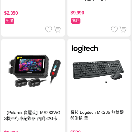
128GB SSD/銀)
$9,990
$2,350
免運
免運
羅技 Logitech MK235 無線鍵
【Polaroid寶麗萊】MS283WG
盤滑鼠 黑
S機車行車記錄器-內附32G卡
(MS279WG升級款 新小蜂鷹)