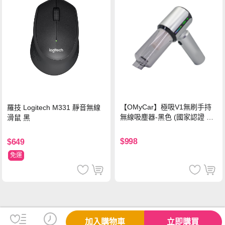
【OMyCar】極吸V1無刷手持
羅技 Logitech M331 靜音無線
無線吸塵器-黑色 (國家認證 一
滑鼠 黑
年保固) 無線吸塵器 無刷電機
吸充吹抽四合一 除塵 抽真空 車
$998
$649
家兩用
免運
加入購物車
立即購買