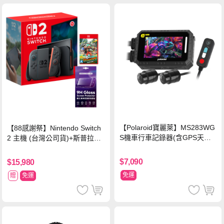
【Polaroid寶麗萊】MS283WG
【88感謝祭】Nintendo Switch
S機車行車記錄器(含GPS天線)-
2 主機 (台灣公司貨)+斯普拉遁
內附32G卡 (MS279WG升級款
塗擊隊 中文版
新小蜂鷹)
$7,090
$15,980
免運
贈
免運