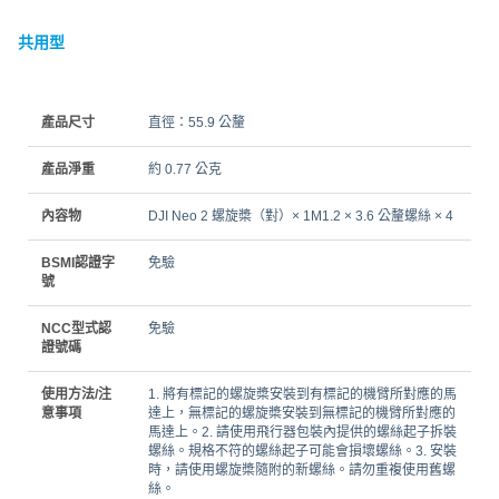
共用型
產品尺寸
直徑：55.9 公釐
產品淨重
約 0.77 公克
內容物
DJI Neo 2 螺旋槳（對）× 1M1.2 × 3.6 公釐螺絲 × 4
BSMI認證字
免驗
號
NCC型式認
免驗
證號碼
使用方法/注
1. 將有標記的螺旋槳安裝到有標記的機臂所對應的馬
意事項
達上，無標記的螺旋槳安裝到無標記的機臂所對應的
馬達上。2. 請使用飛行器包裝內提供的螺絲起子拆裝
螺絲。規格不符的螺絲起子可能會損壞螺絲。3. 安裝
時，請使用螺旋槳隨附的新螺絲。請勿重複使用舊螺
絲。