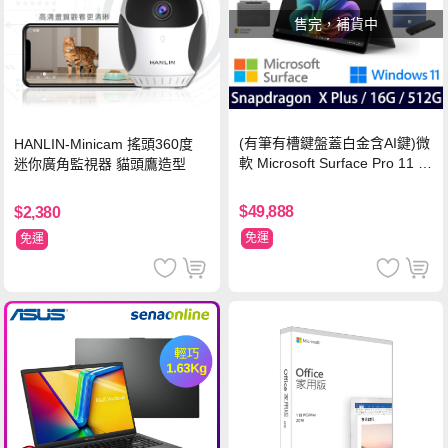
售完，補貨中
(有筆有槽鍵盤蓋白金含AI鍵)微
HANLIN-Minicam 搖頭360度
軟 Microsoft Surface Pro 11 (S
迷你廣角監視器 貓頭鷹造型
napdragon X Plus/16G/512G)
石墨黑
$49,888
$2,380
免運
免運