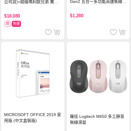
Gen2 五合一多功能高速集線
公司貨)+超級瑪利歐兄弟 驚奇
器-灰
同遊鈴鈴公園 中文版+瑪利歐網
球 狂熱 中文版
$1,280
$18,080
贈
免運
MICROSOFT OFFICE 2019 家
羅技 Logitech M650 多工靜音
用版 (中文盒裝版)
無線滑鼠