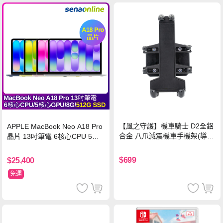
【風之守護】機車騎士 D2全鋁
APPLE MacBook Neo A18 Pro
合金 八爪減震機車手機架(導航
晶片 13吋筆電 6核心CPU 5核
架 手機支架 外送員必備 機車
心GPU 8G 512G SSD
族)
$699
$25,400
免運