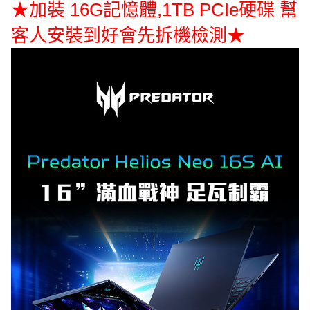
★加裝 16G記憶體,1TB PCIe硬碟 幫
客人安裝到好會先拆機檢測★