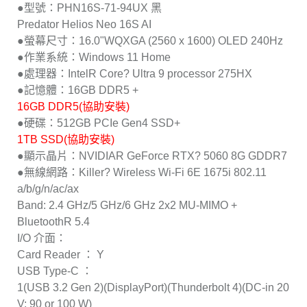
●型號：PHN16S-71-94UX 黑
Predator Helios Neo 16S AI
●螢幕尺寸：16.0"WQXGA (2560 x 1600) OLED 240Hz
●作業系統：Windows 11 Home
●處理器：IntelR Core? Ultra 9 processor 275HX
●記憶體：16GB DDR5 +
16GB DDR5(協助安裝)
●硬碟：512GB PCIe Gen4 SSD+
1TB SSD(協助安裝)
●顯示晶片：NVIDIAR GeForce RTX? 5060 8G GDDR7
●無線網路：Killer? Wireless Wi-Fi 6E 1675i 802.11
a/b/g/n/ac/ax
Band: 2.4 GHz/5 GHz/6 GHz 2x2 MU-MIMO +
BluetoothR 5.4
I/O 介面：
Card Reader ： Y
USB Type-C ：
1(USB 3.2 Gen 2)(DisplayPort)(Thunderbolt 4)(DC-in 20
V; 90 or 100 W)