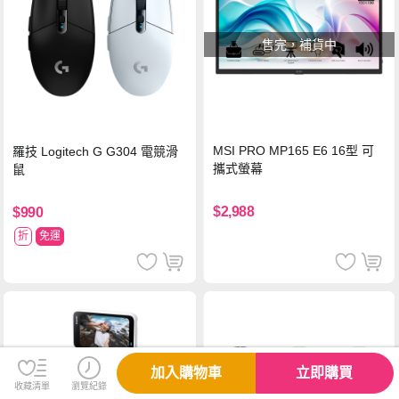
售完，補貨中
MSI PRO MP165 E6 16型 可
羅技 Logitech G G304 電競滑
攜式螢幕
鼠
$2,988
$990
折
免運
加入購物車
立即購買
收藏清單
瀏覽紀錄