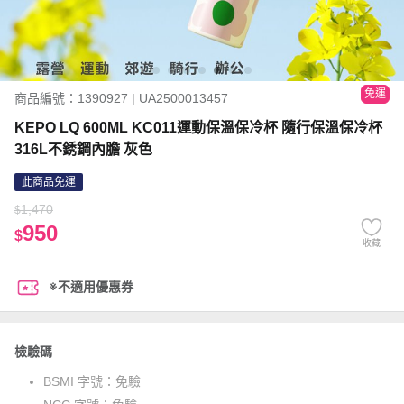
免運
商品編號：1390927 | UA2500013457
KEPO LQ 600ML KC011運動保溫保冷杯 隨行保溫保冷杯
316L不銹鋼內膽 灰色
此商品免運
1,470
$
950
$
收藏
※不適用優惠券
檢驗碼
BSMI 字號：
免驗