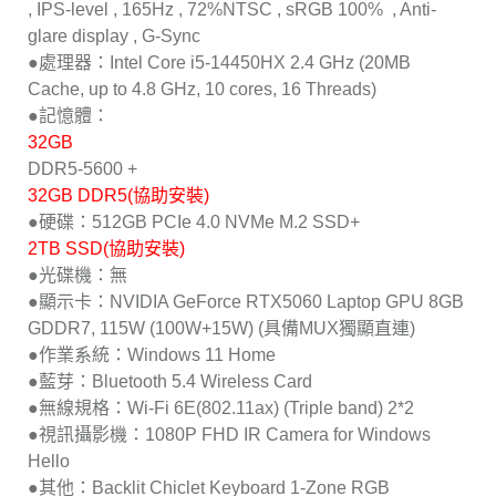
, IPS-level , 165Hz , 72%NTSC , sRGB 100% , Anti-
glare display , G-Sync
●處理器：Intel Core i5-14450HX 2.4 GHz (20MB
Cache, up to 4.8 GHz, 10 cores, 16 Threads)
●記憶體：
32GB
DDR5-5600 +
32GB DDR5(協助安裝)
●硬碟：512GB PCIe 4.0 NVMe M.2 SSD+
2TB SSD(協助安裝)
●光碟機：無
●顯示卡：NVIDIA GeForce RTX5060 Laptop GPU 8GB
GDDR7, 115W (100W+15W) (具備MUX獨顯直連)
●作業系統：Windows 11 Home
●藍芽：Bluetooth 5.4 Wireless Card
●無線規格：Wi-Fi 6E(802.11ax) (Triple band) 2*2
●視訊攝影機：1080P FHD IR Camera for Windows
Hello
●其他：Backlit Chiclet Keyboard 1-Zone RGB