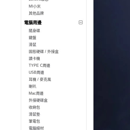
MI小米
其他品牌
電腦周邊
隨身碟
鍵盤
滑鼠
固態硬碟 / 外接盒
讀卡機
TYPE C周邊
USB周邊
耳機 / 麥克風
喇叭
Mac周邊
外接硬碟盒
收納包
滑鼠墊
筆電包
電腦線材