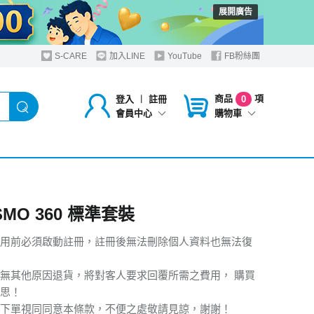
展開廣告
S-CARE
加入LINE
YouTube
FB粉絲團
商品
項
登入
︱
註冊
0
購物車
會員中心
OSMO 360 標準套裝
用前必須啟動註冊，註冊後無法刪除個人資料也無法復
無其他原因退貨，將對客人要求回覆所需之費用， 購買
思！
下單視同同意本條款，不便之處敬請見諒，謝謝！