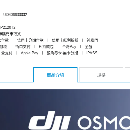
︱
460406630032
P2120T2
神腦門市取貨
次付款
︱
信用卡分期付款
︱
信用卡紅利折抵
︱
神腦門
y付款
︱
街口支付
︱
Pi拍錢包
︱
台灣Pay
︱
全盈
全支付
︱
Apple Pay
︱
銀角零卡-無卡分期
︱
iPASS
商品介紹
規格