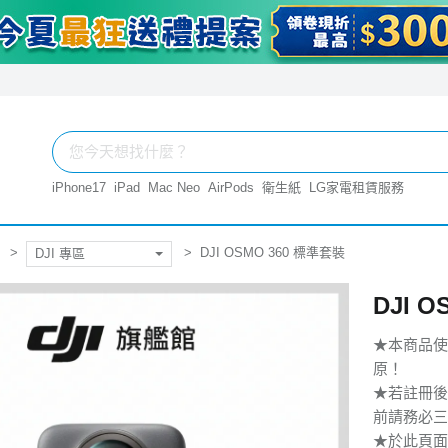
iPhone17
iPad
Mac Neo
AirPods
衛生紙
LG家電租賃服務
DJI OSMO 360 標準套裝
DJI 專區
DJI 
★本商品使
原！
★若註冊後
前請務必三
★於此頁面