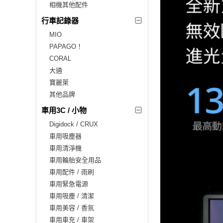
相機其他配件
行車記錄器
MIO
PAPAGO！
CORAL
大通
寶麗萊
其他品牌
車用3C / 小物
Digidock / CRUX
車用吸塵器
車用清淨機
車用輪胎安全用品
車用配件 / 雨刷
車用緊急電源
車用吸塵 / 清潔
車用美容 / 香氛
車用車充 / 車架