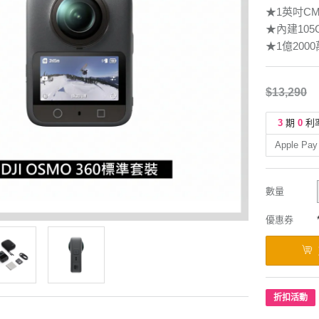
★1英吋CM
★內建10
★1億200
$13,290
3
期
0
利
Apple Pay
數量
優惠券
折扣活動