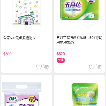
五月花超強韌廚房紙巾60組(張)
全家500元虛擬禮物卡
x6捲x8袋/箱
$829
$500
免運