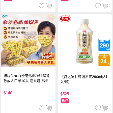
結緣品★白沙屯媽祖粉紅超跑
【愛之味】純濃燕麥290ml(24
款成人口罩10入 過香爐 媽祖加
入/箱)
持
$140
$525
免運