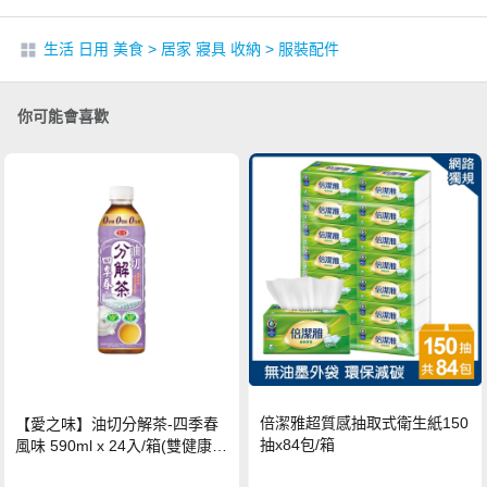
生活 日用 美食
>
居家 寢具 收納
>
服裝配件
你可能會喜歡
倍潔雅超質感抽取式衛生紙150
【愛之味】油切分解茶-四季春
抽x84包/箱
風味 590ml x 24入/箱(雙健康認
證四季春茶)