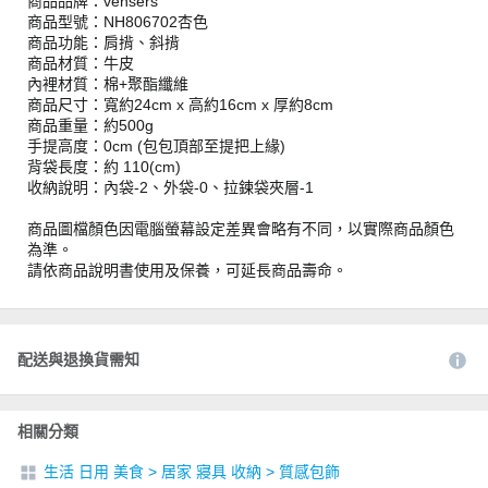
商品品牌：vensers
商品型號：NH806702杏色
商品功能：肩揹、斜揹
商品材質：牛皮
內裡材質：棉+聚酯纖維
商品尺寸：寬約24cm x 高約16cm x 厚約8cm
商品重量：約500g
手提高度：0cm (包包頂部至提把上緣)
背袋長度：約 110(cm)
收納說明：內袋-2、外袋-0、拉鍊袋夾層-1
商品圖檔顏色因電腦螢幕設定差異會略有不同，以實際商品顏色
為準。
請依商品說明書使用及保養，可延長商品壽命。
配送與退換貨需知
相關分類
生活 日用 美食
>
居家 寢具 收納
>
質感包飾