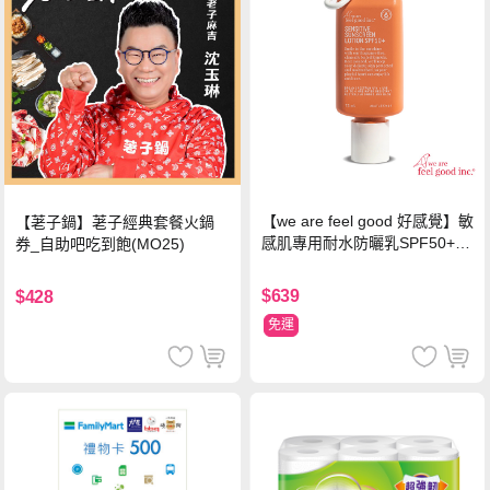
【we are feel good 好感覺】敏
【荖子鍋】荖子經典套餐火鍋
感肌專用耐水防曬乳SPF50+ 7
券_自助吧吃到飽(MO25)
5ml/瓶 X1瓶
$639
$428
免運