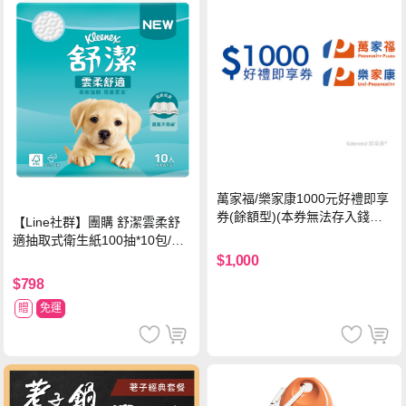
萬家福/樂家康1000元好禮即享
券(餘額型)(本券無法存入錢包
【Line社群】團購 舒潔雲柔舒
中使用)
適抽取式衛生紙100抽*10包/6
串*箱
$1,000
$798
贈
免運