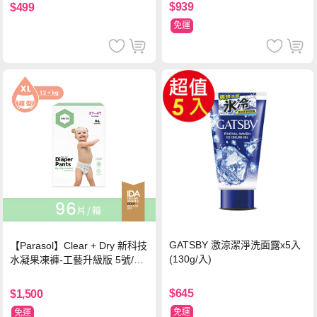
$939
$499
免運
GATSBY 激涼潔淨洗面露x5入
【Parasol】Clear + Dry 新科技
(130g/入)
水凝果凍褲-工藝升級版 5號/XL
超值禮盒組 (96片)
$645
$1,500
免運
免運