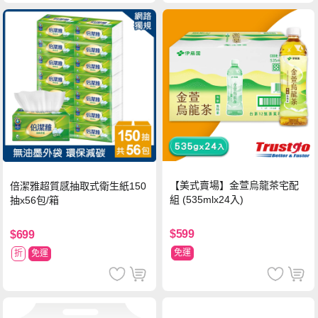
【美式賣場】金萱烏龍茶宅配
倍潔雅超質感抽取式衛生紙150
組 (535mlx24入)
抽x56包/箱
$599
$699
免運
折
免運