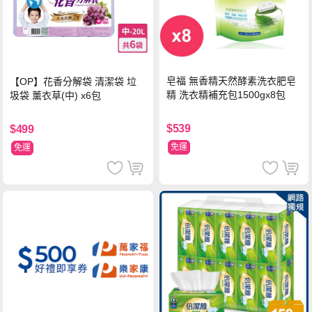
皂福 無香精天然酵素洗衣肥皂
【OP】花香分解袋 清潔袋 垃
精 洗衣精補充包1500gx8包
圾袋 薰衣草(中) x6包
$539
$499
免運
免運