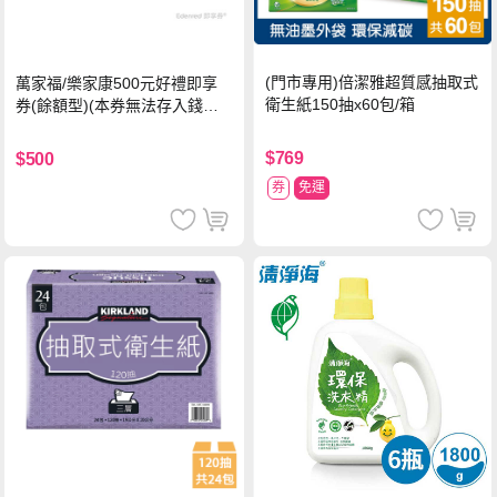
(門市專用)倍潔雅超質感抽取式
萬家福/樂家康500元好禮即享
衛生紙150抽x60包/箱
券(餘額型)(本券無法存入錢包
中使用)
$769
$500
券
免運