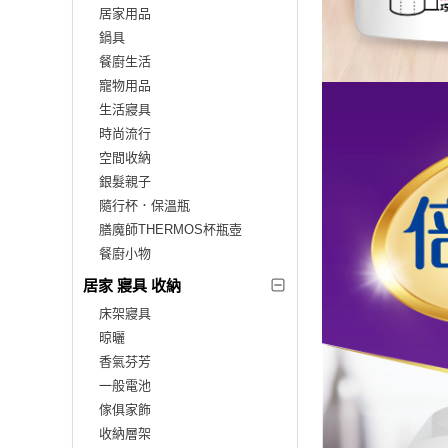
居家用品
鍋具
餐廚生活
寵物用品
生活寢具
時尚流行
空間收納
銀髮親子
隨行杯．保溫瓶
膳魔師THERMOS杯瓶壺
餐廚小物
居家 寢具 收納
床架寢具
晾曬
香氣芬芳
一般電池
傢俱家飾
收納層架