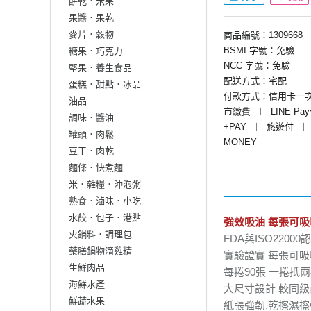
餅乾．米果
果醬．果乾
麥片．穀物
商品編號：1309668
BSMI 字號：免驗
糖果．巧克力
NCC 字號：免驗
堅果．養生食品
配送方式：宅配
蛋糕．甜點．冰品
付款方式：信用卡一
油品
市繳費
︱
LINE Pa
調味．醬油
+PAY
︱
悠遊付
︱
罐頭．肉鬆
MONEY
豆干．肉乾
麵條．快煮麵
米．雜糧．沖泡粥
熟食．滷味．小吃
水餃．包子．港點
強效吸油 每張可吸
火鍋料．調理包
FDA與ISO
藥膳鍋物滴雞精
實驗證實 每
生鮮肉品
每捲90張 
海鮮水產
大尺寸設計 較同級
鮮蔬水果
紙張強韌,乾擦濕