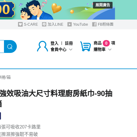
展開廣告
S-CARE
加入LINE
YouTube
FB粉絲團
商品
項
登入
︱
註冊
0
購物車
會員中心
4捲/箱
強效吸油大尺寸料理廚房紙巾-90抽
箱
每張可吸收207卡路里
乾擦濕擦強韌不易破