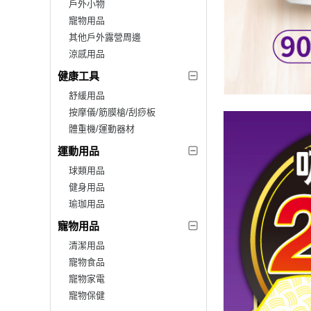
戶外小物
寵物用品
其他戶外露營周邊
涼感用品
健康工具
舒緩用品
按摩儀/筋膜槍/刮痧板
體重機/運動器材
運動用品
球類用品
健身用品
瑜珈用品
寵物用品
清潔用品
寵物食品
寵物家電
寵物保健