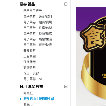
票券 禮品
熱門電子票券
電子票券｜速食/飲料
電子票券｜超商/賣場
電子票券｜住宿/休憩
電子票券｜餐廳/飯店
電子票券｜娛樂/生活
電子票券｜保養/按摩
美食餐券
王品集團
住宿休憩
旅遊票券
泡湯．美容
電子票券｜ALL
日用 清潔 尿布
衛生紙
廚房紙巾｜捲筒衛生紙
濕紙巾