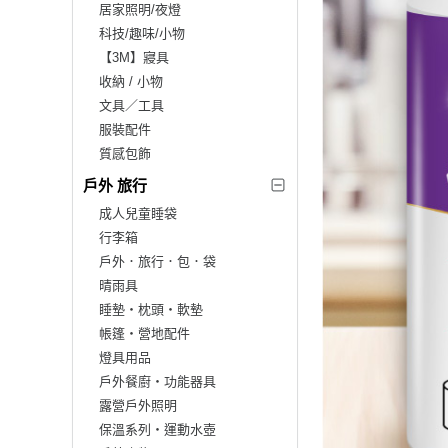
居家照明/夜燈
科技/趣味/小物
【3M】寢具
收納 / 小物
文具／工具
服裝配件
質感包飾
戶外 旅行
成人兒童睡袋
行李箱
戶外．旅行．包．袋
晴雨具
睡墊‧枕頭‧軟墊
帳篷‧營地配件
燈具用品
戶外餐廚‧功能器具
露營戶外照明
保溫系列‧運動水壺