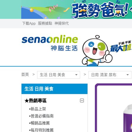
下載App
服務據點
神揚保代
首頁
生活 日用 美食
日用 清潔 尿布
生活 日用 美食
★熱銷專區
▪︎新品上架
▪︎普渡必備指南
▪︎暢銷品推薦
▪︎每月特別推薦