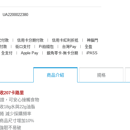
︱
UA2200022380
次付款
︱
信用卡分期付款
︱
信用卡紅利折抵
︱
神腦門
y付款
︱
街口支付
︱
Pi拍錢包
︱
台灣Pay
︱
全盈
全支付
︱
Apple Pay
︱
銀角零卡-無卡分期
︱
iPASS
商品介紹
規格
收207卡路里
22000認證，可安心接觸食物
張可吸收18g水與22g油脂
一捲抵兩捲 減少採購頻率
商品尺寸增加10%
擦強韌不易破