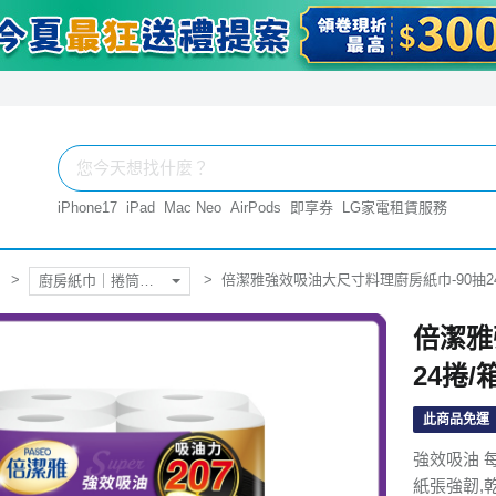
iPhone17
iPad
Mac Neo
AirPods
即享券
LG家電租賃服務
倍潔雅強效吸油大尺寸料理廚房紙巾-90抽2
廚房紙巾｜捲筒衛生紙
倍潔雅
24捲/
此商品免運
強效吸油 
紙張強韌,