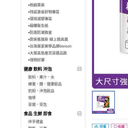
▪︎熱銷票券
▪︎特談激省好物專區
▪︎環保減塑專區
▪︎箱購衛生紙
▪︎防雨防潮救星
▪︎廚房舊換新 線上鍋具展
▪︎台灣居家美學品牌bonson
▪︎大葉高島屋百貨選品館
▪︎惜物好康
健康 飲料 沖泡
飲料．果汁．水
蜂蜜．醋．健康飲品
奶粉．沖泡飲品
咖啡
茶葉．茶包
食品 生鮮 即食
伴手禮盒
分享
收藏