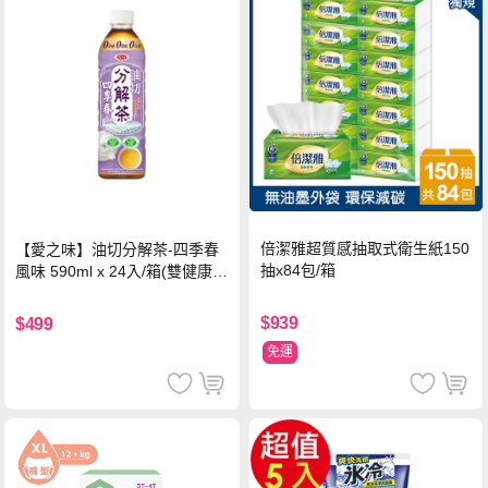
倍潔雅超質感抽取式衛生紙150
【愛之味】油切分解茶-四季春
抽x84包/箱
風味 590ml x 24入/箱(雙健康認
證四季春茶)
$939
$499
免運