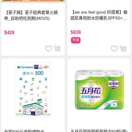
【we are feel good 好感覺】敏
【荖子鍋】荖子經典套餐火鍋
感肌專用耐水防曬乳SPF50+ 7
券_自助吧吃到飽(MO25)
5ml/瓶 X1瓶
$639
$428
免運
五月花超強韌廚房紙巾60組(張)
全家500元虛擬禮物卡