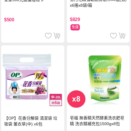
x6捲x8袋/箱
$829
$500
免運
皂福 無香精天然酵素洗衣肥皂
【OP】花香分解袋 清潔袋 垃
精 洗衣精補充包1500gx8包
圾袋 薰衣草(中) x6包