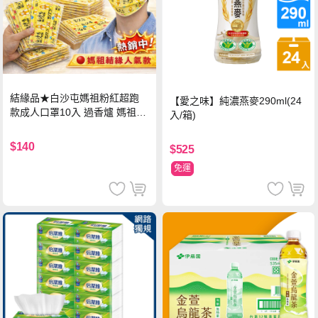
結緣品★白沙屯媽祖粉紅超跑
【愛之味】純濃燕麥290ml(24
款成人口罩10入 過香爐 媽祖加
入/箱)
持
$140
$525
免運