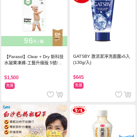
GATSBY 激涼潔淨洗面露x5入
【Parasol】Clear + Dry 新科技
(130g/入)
水凝果凍褲-工藝升級版 5號/XL
超值禮盒組 (96片)
$645
$1,500
免運
免運