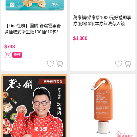
萬家福/樂家康1000元好禮即享
券(餘額型)(本券無法存入錢包
【Line社群】團購 舒潔雲柔舒
中使用)
適抽取式衛生紙100抽*10包/6
串*箱
$1,000
$798
贈
免運