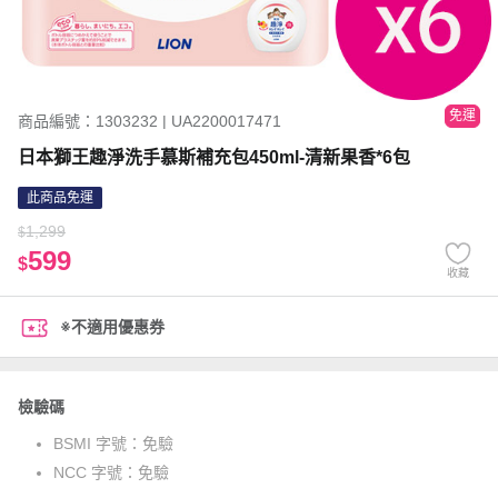
免運
商品編號：1303232 | UA2200017471
日本獅王趣淨洗手慕斯補充包450ml-清新果香*6包
此商品免運
1,299
$
599
$
收藏
※不適用優惠券
檢驗碼
BSMI 字號：
免驗
NCC 字號：
免驗