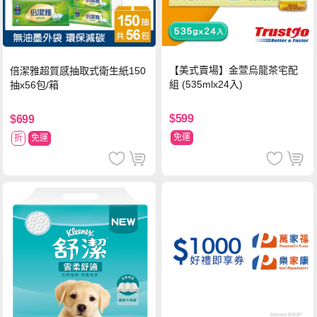
【美式賣場】金萱烏龍茶宅配
倍潔雅超質感抽取式衛生紙150
組 (535mlx24入)
抽x56包/箱
$599
$699
免運
折
免運