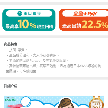
商品特色
・抗菌+潔淨。
・產品成分溫和、大人小孩都適用。
・無添加防腐劑Paraben及三氯沙防腐劑。
・獨特壓頭可壓出超扎實濃密泡泡，且為通過日本SIAA認證的抗
菌壓頭，可降低細菌
詳細介紹