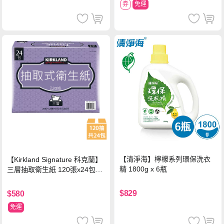
券
免運
【清淨海】檸檬系列環保洗衣
【Kirkland Signature 科克蘭】
精 1800g x 6瓶
三層抽取衛生紙 120張x24包x1
串
$829
$580
免運