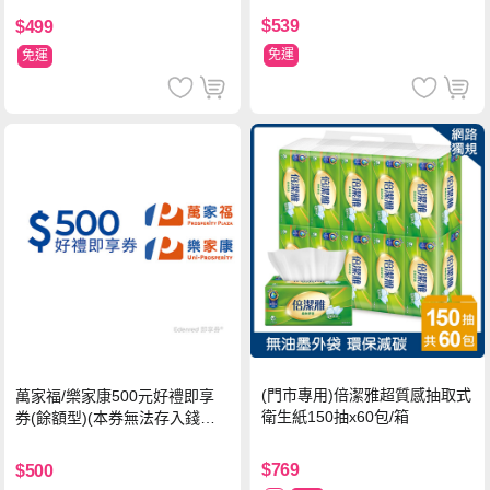
$539
$499
免運
免運
(門市專用)倍潔雅超質感抽取式
萬家福/樂家康500元好禮即享
衛生紙150抽x60包/箱
券(餘額型)(本券無法存入錢包
中使用)
$769
$500