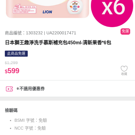
免運
商品編號：1303232 | UA2200017471
日本獅王趣淨洗手慕斯補充包450ml-清新果香*6包
此商品免運
1,299
$
599
$
收藏
※不適用優惠券
檢驗碼
BSMI 字號：
免驗
NCC 字號：
免驗