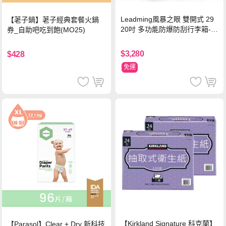
Leadming風暴之眼 雙開式 29
【荖子鍋】荖子經典套餐火鍋
20吋 多功能防爆防刮行李箱-海
券_自助吧吃到飽(MO25)
軍藍
$3,280
$428
免運
【Kirkland Signature 科克蘭】
【Parasol】Clear + Dry 新科技