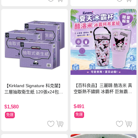
【百科良品】三麗鷗 酷洛米 真
【Kirkland Signature 科克蘭】
空斷熱不鏽鋼 冰霸杯 巨無霸鋼
三層抽取衛生紙 120張x24包x3
杯 保冰保溫飲料杯 隨行杯 900
串/箱
ml-信封款(贈手提杯套)
$491
$1,580
免運
免運