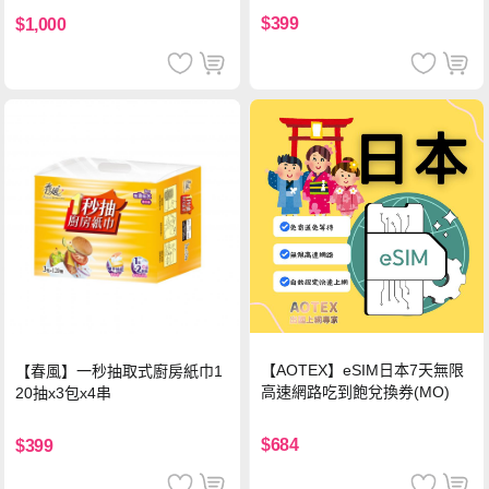
$399
$1,000
【AOTEX】eSIM日本7天無限
【春風】一秒抽取式廚房紙巾1
高速網路吃到飽兌換券(MO)
20抽x3包x4串
$684
$399