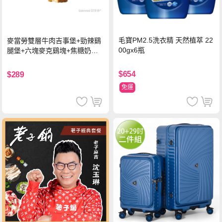
毛寶PM2.5洗衣精 天然植萃 22
麥當勞雙層牛肉吉事堡+勁辣鷄
00gx6瓶
腿堡+六塊麥克鷄塊+焦糖奶茶
(冰)*2 好禮即享券
$654
$289
免運