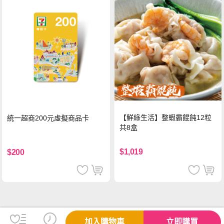
【鮮綠生活】整蝦霸餛飩12粒
統一超商200元虛擬商品卡
共8盒
$1,019
$200
加入購物車
立即購買