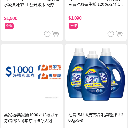
三層抽取衛生紙 120張x24包x2
水凝果凍褲-工藝升級版 5號/XL
串
超值禮盒組 (96片)
$1,090
$1,500
免運
免運
毛寶PM2.5洗衣精 制臭極淨 22
萬家福/樂家康1000元好禮即享
00gx3瓶
券(餘額型)(本券無法存入錢包
中使用)