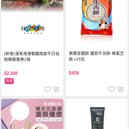
美雅宜蘭餅 優質牛舌餅-蜂蜜芝
(新卷)漢來海港餐廳南部平日自
麻 x15包
助晚餐餐券2張
$439
$2,168
免運