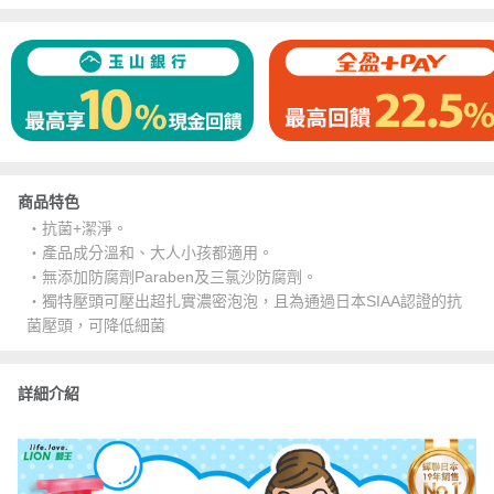
商品特色
・抗菌+潔淨。
・產品成分溫和、大人小孩都適用。
・無添加防腐劑Paraben及三氯沙防腐劑。
・獨特壓頭可壓出超扎實濃密泡泡，且為通過日本SIAA認證的抗
菌壓頭，可降低細菌
詳細介紹