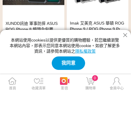
Imak 艾美克 ASUS 華碩 ROG
XUNDD訊迪 軍事防摔 ASUS
Phone 9 / ROG Phone 9 Pro
ROG Phone 8 鏡頭全包覆 清
全包防摔套(氣囊)(透明)
透保護殼 手機殼(夜幕黑)
本網站使用cookies以提供更優質的購物體驗，若您繼續瀏覽
$320
$379
$550
$800
本網站內容，即表示您同意本網站使用cookie。如欲了解更多
資訊，請參閱本網站之
隱私權政策
我同意
0
首頁
收藏清單
影音
購物車
會員中心