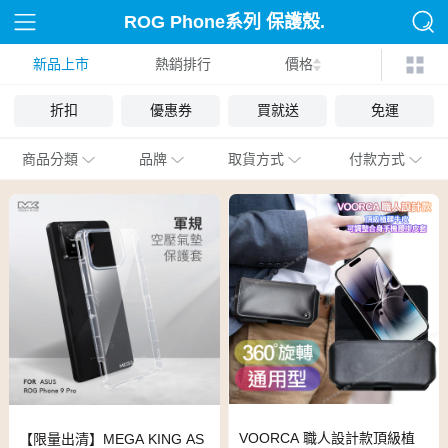
ROG Phone系列 保護殼.
新品上市
熱銷排行
套
價格
折扣
優惠券
買就送
免運
商品分類
品牌
取貨方式
付款方式
VOORCA 職人設計款頂級植
【限量出清】MEGA KING AS