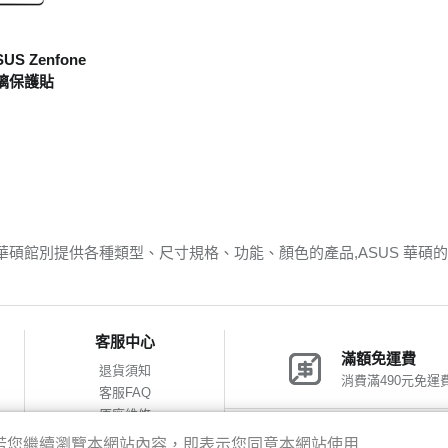
US Zenfone
版玻璃保護貼
 華碩館別提供各種類型、尺寸規格、功能、顏色的產品,ASUS 華
客服中心
滿額免運費
退貨須知
消費滿490元免運
客服FAQ
原廠維修
網購包裝減量
神腦會員福利
驗，若您繼續瀏覽本網站內容，即表示您同意本網站使用