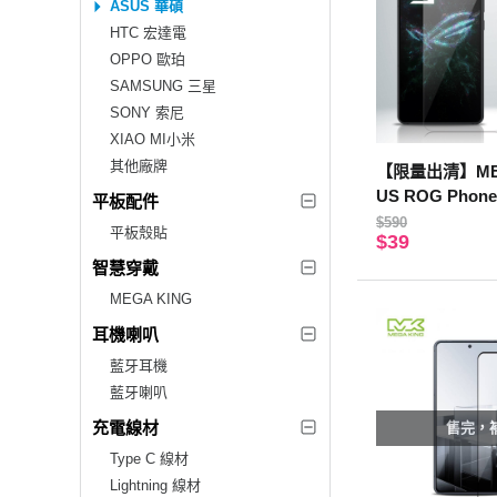
ASUS 華碩
HTC 宏達電
OPPO 歐珀
SAMSUNG 三星
SONY 索尼
XIAO MI小米
其他廠牌
【限量出清】MEG
US ROG Phone
平板配件
護貼
$590
平板殼貼
$39
智慧穿戴
MEGA KING
耳機喇叭
藍牙耳機
藍牙喇叭
充電線材
售完，
Type C 線材
Lightning 線材