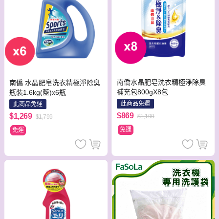
南僑水晶肥皂洗衣精極淨除臭
南僑 水晶肥皂洗衣精極淨除臭
補充包800gX8包
瓶裝1.6kg(藍)x6瓶
此商品免運
此商品免運
$869
$1,269
$1,199
$1,799
免運
免運