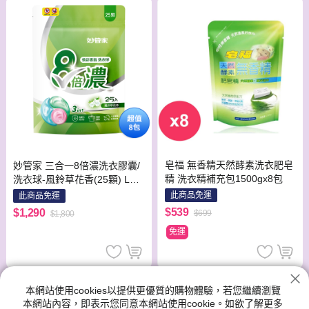
皂福 無香精天然酵素洗衣肥皂
妙管家 三合一8倍濃洗衣膠囊/
精 洗衣精補充包1500gx8包
洗衣球-風鈴草花香(25顆) LPB
B025 一箱(共8包)
此商品免運
此商品免運
$539
$1,290
$699
$1,800
免運
本網站使用cookies以提供更優質的購物體驗，若您繼續瀏覽
本網站內容，即表示您同意本網站使用cookie。如欲了解更多