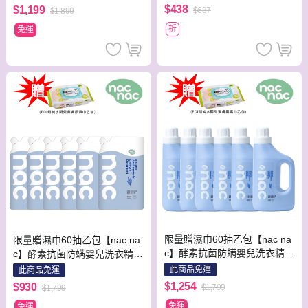
$438
$1,199
$687
$1,899
折
免運
限量贈濕巾60抽乙包【nac na
限量贈濕巾60抽乙包【nac na
c】酵素抗菌防螨嬰兒洗衣精1
c】酵素抗菌防螨嬰兒洗衣精補
200ml x 6瓶 嬰兒 全家 洗衣精
充包1100mlx6包 嬰兒 全家 洗
此商品免運
此商品免運
衣精
$1,254
$930
$1,799
$1,799
免運
免運