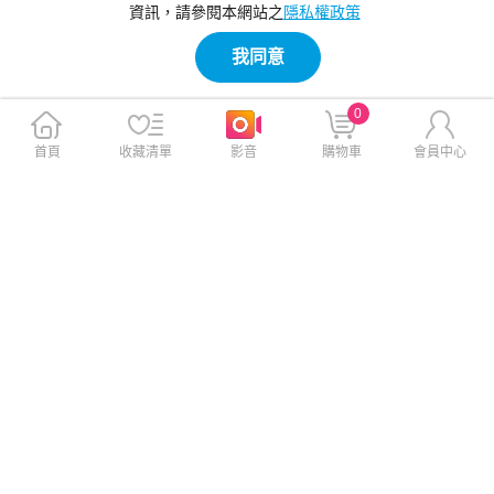
資訊，請參閱本網站之
隱私權政策
我同意
0
首頁
收藏清單
影音
購物車
會員中心
皂福 冷壓橘油肥皂精 洗衣精補
(贈萬歲牌堅果3包) 橘子工坊
充包1500gx8包
天然制菌去味洗衣膠囊/洗衣球
此商品免運
(22顆/盒) x 5盒
此商品免運
$539
$699
$799
$2,199
免運
免運