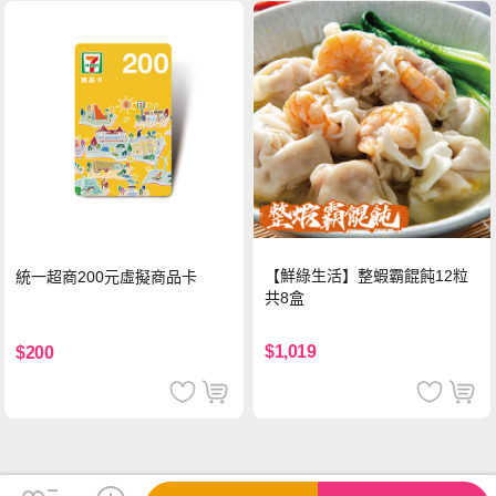
【鮮綠生活】整蝦霸餛飩12粒
統一超商200元虛擬商品卡
共8盒
$1,019
$200