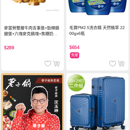
毛寶PM2.5洗衣精 天然植萃 22
麥當勞雙層牛肉吉事堡+勁辣鷄
00gx6瓶
腿堡+六塊麥克鷄塊+焦糖奶茶
(冰)*2 好禮即享券
$654
$289
免運