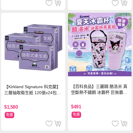
【百科良品】三麗鷗 酷洛米 真
【Kirkland Signature 科克蘭】
空斷熱不鏽鋼 冰霸杯 巨無霸鋼
三層抽取衛生紙 120張x24包x3
杯 保冰保溫飲料杯 隨行杯 900
串/箱
ml-信封款(贈手提杯套)
$491
$1,580
免運
免運