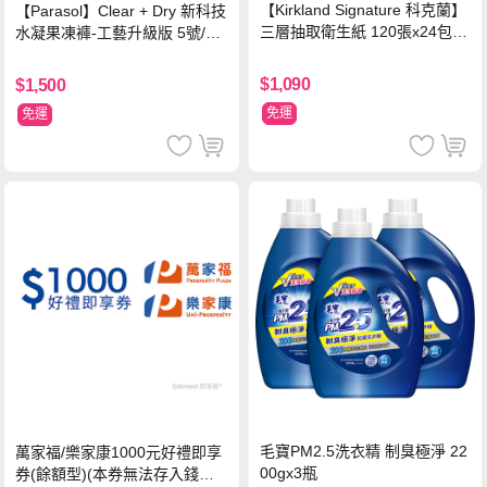
【Kirkland Signature 科克蘭】
【Parasol】Clear + Dry 新科技
三層抽取衛生紙 120張x24包x2
水凝果凍褲-工藝升級版 5號/XL
串
超值禮盒組 (96片)
$1,090
$1,500
免運
免運
毛寶PM2.5洗衣精 制臭極淨 22
萬家福/樂家康1000元好禮即享
00gx3瓶
券(餘額型)(本券無法存入錢包