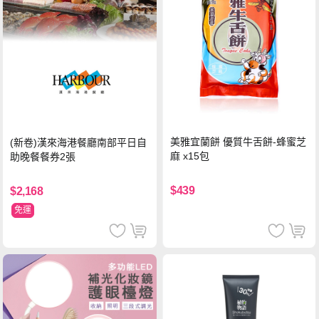
美雅宜蘭餅 優質牛舌餅-蜂蜜芝
(新卷)漢來海港餐廳南部平日自
麻 x15包
助晚餐餐券2張
$439
$2,168
免運