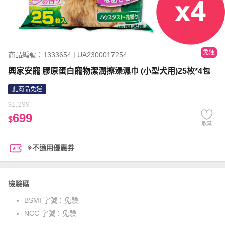
免運
商品編號：1333654 | UA2300017254
興家安寵 膠原蛋白寵物潔潤擦澡濕巾 (小型犬用)25枚*4包
此商品免運
1,299
$
699
$
收藏
※不適用優惠券
檢驗碼
BSMI 字號：
免驗
NCC 字號：
免驗