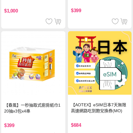
中使用)
$399
$1,000
【AOTEX】eSIM日本7天無限
【春風】一秒抽取式廚房紙巾1
高速網路吃到飽兌換券(MO)
20抽x3包x4串
$684
$399