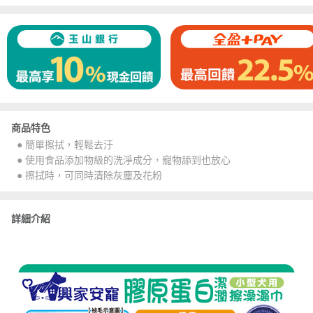
商品特色
● 簡單擦拭，輕鬆去汙
● 使用食品添加物級的洗淨成分，寵物舔到也放心
● 擦拭時，可同時清除灰塵及花粉
詳細介紹