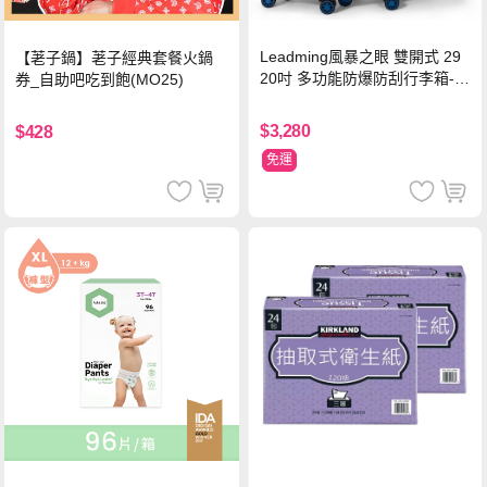
Leadming風暴之眼 雙開式 29
【荖子鍋】荖子經典套餐火鍋
20吋 多功能防爆防刮行李箱-海
券_自助吧吃到飽(MO25)
軍藍
$3,280
$428
免運