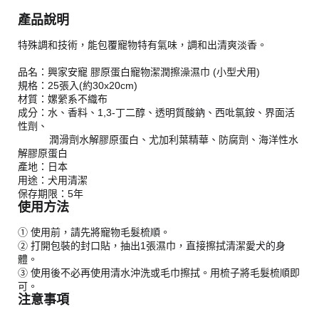
產品說明
特殊調和技術，能包覆寵物特有氣味，調和出清爽淡香。
品名：興家安寵 膠原蛋白寵物潔潤擦澡濕巾 (小型犬用)
規格：25張入(約30x20cm)
材質：嫘縈系不織布
成分：水、香料、1,3-丁二醇、透明質酸鈉、西吡氯銨、界面活
性劑、
潤滑劑水解膠原蛋白、尤加利葉精華、防腐劑、海洋性水
解膠原蛋白
產地：日本
用途：犬用清潔
保存期限：5年
使用方法
① 使用前，請先將寵物毛髮梳順。
② 打開包裝的封口貼，抽出1張濕巾，直接擦拭清潔愛犬的身
體。
③ 使用後不必再使用清水沖洗或毛巾擦拭。用梳子將毛髮梳順即
可。
注意事項