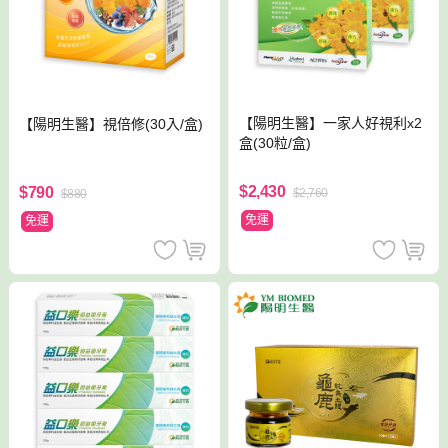
【陽明生醫】一家人好視利x2
【陽明生醫】視倍修(30入/盒)
盒(30粒/盒)
$2,430
$790
$2,760
$880
免運
免運