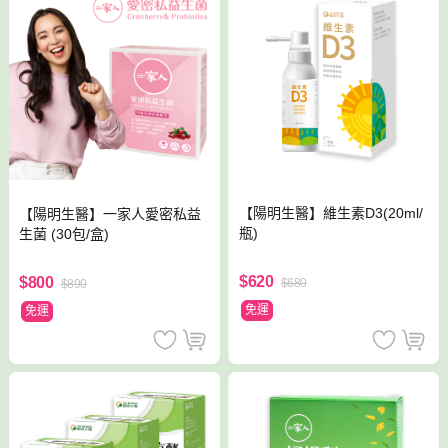
【陽明生醫】維生素D3(20ml/
【陽明生醫】一家人愛密私益
瓶)
生菌 (30包/盒)
$620
$800
$680
$890
免運
免運