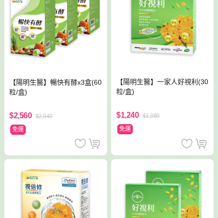
【陽明生醫】一家人好視利(30
【陽明生醫】暢快有酵x3盒(60
粒/盒)
粒/盒)
$1,240
$2,560
$1,380
$2,940
免運
免運