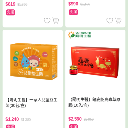
$990
$819
$1,100
$1,360
免運
免運
【陽明生醫】龜鹿鴕鳥蟲草原
【陽明生醫】一家人兒童益生
膠(10入/盒)
菌(30包/盒)
$2,560
$1,240
$2,850
$1,380
免運
免運