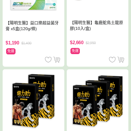
【陽明生醫】龜鹿鴕鳥土龍原
【陽明生醫】益口樂超益菌牙
膠(10入/盒)
膏 x5盒(120g/條)
$2,660
$1,190
$2,950
$1,400
免運
免運