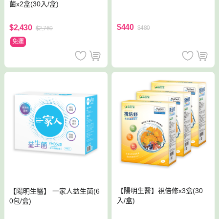
菌x2盒(30入/盒)
$440
$2,430
$480
$2,760
免運
【陽明生醫】視倍修x3盒(30
【陽明生醫】 一家人益生菌(6
入/盒)
0包/盒)