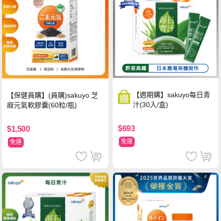
【週期購】sakuyo每日青
【保健員購】(員購)sakuyo 芝
汁(30入/盒)
麻元氣軟膠囊(60粒/瓶)
$693
$1,500
免運
免運