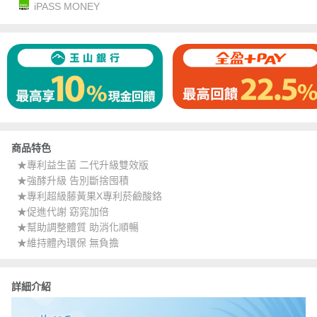
iPASS MONEY
商品特色
★專利益生菌 二代升級雙效版
★強酵升級 告別斷捨囤積
★專利超級藤黃果X專利菸鹼酸鉻
★促進代謝 窈窕加倍
★幫助調整體質 助消化順暢
★維持體內環保 無負擔
詳細介紹