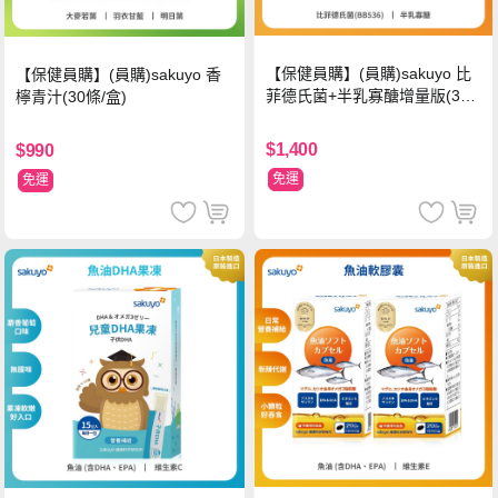
【保健員購】(員購)sakuyo 比
【保健員購】(員購)sakuyo 香
菲德氏菌+半乳寡醣增量版(30
檸青汁(30條/盒)
條_盒)
$1,400
$990
免運
免運