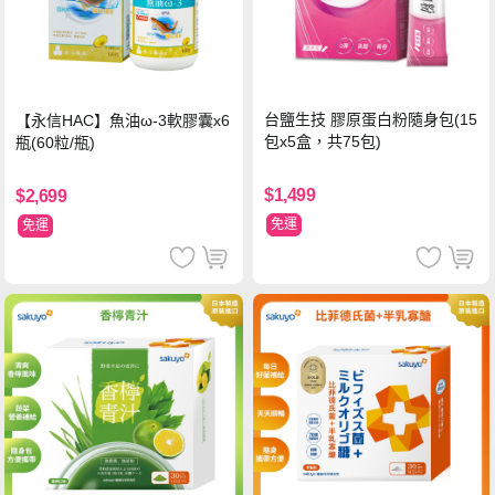
台鹽生技 膠原蛋白粉隨身包(15
【永信HAC】魚油ω-3軟膠囊x6
包x5盒，共75包)
瓶(60粒/瓶)
$1,499
$2,699
免運
免運