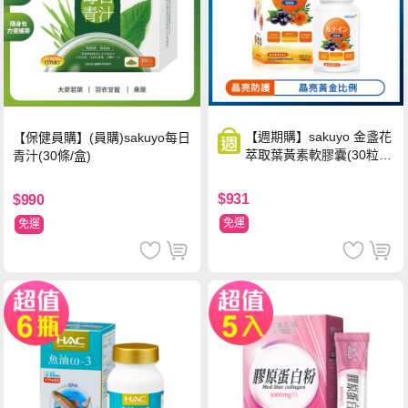
【週期購】sakuyo 金盞花
【保健員購】(員購)sakuyo每日
萃取葉黃素軟膠囊(30粒/
青汁(30條/盒)
瓶)
$931
$990
免運
免運