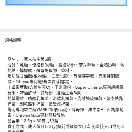
規格說明
品名：一家人益生菌S版
成分：乳糖、優格粉(砂糖、脫脂奶粉、麥芽糊精、全脂奶粉、葡
萄糖、檸檬酸、酵母提取物、香料、
脂肪酸甘油酯(植物性)、二氧化矽)、異麥芽寡糖、異麥芽酮糖
醇、Fibryxa專利纖維(異麥芽糊精)、
卡姆果萃取(含維生素C)、玉米澱粉、Super Citrimax專利超級藤
黃果、啤酒酵母、酵母粉（含維生素B群）、
菊苣纖維、嗜酸乳桿菌、洛德乳桿菌、乳酸雙歧桿菌、鼠李糖乳
桿菌、副乾酪乳桿菌、長雙歧桿菌、
陽明專利益生菌YMB520(納豆菌)、酵母鋅、維生素E、β-胡蘿蔔
素、ChromeMate專利菸鹼酸鉻
品容量：2.5g x 30包 ,共3盒
食用方式：成人每日1~2包(餐前或餐後食用皆可)直接入口或配溫