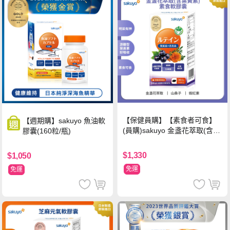
【保健員購】【素食者可食】
【週期購】sakuyo 魚油軟
(員購)sakuyo 金盞花萃取(含葉
膠囊(160粒/瓶)
黃素)素食軟膠囊(食品)(30顆/
瓶)
$1,330
$1,050
免運
免運