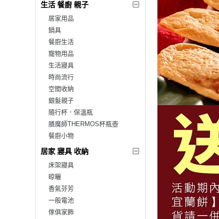
生活 餐廚 親子
居家用品
鍋具
餐廚生活
寵物用品
生活寢具
時尚流行
空間收納
銀髮親子
隨行杯．保溫瓶
膳魔師THERMOS杯瓶壺
餐廚小物
居家 寢具 收納
床架寢具
晾曬
香氣芬芳
一般電池
傢俱家飾