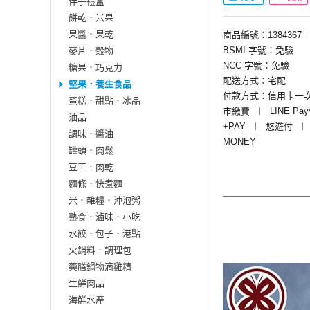
伴手禮盒
餅乾．米果
果醬．果乾
商品編號：1384367
BSMI 字號：免驗
麥片．穀物
NCC 字號：免驗
糖果．巧克力
配送方式：宅配
堅果．養生食品
付款方式：信用卡一
蛋糕．甜點．冰品
市繳費
︱
LINE Pa
油品
+PAY
︱
悠遊付
︱
調味．醬油
MONEY
罐頭．肉鬆
豆干．肉乾
麵條．快煮麵
米．雜糧．沖泡粥
熟食．滷味．小吃
水餃．包子．港點
火鍋料．調理包
藥膳鍋物滴雞精
生鮮肉品
海鮮水產