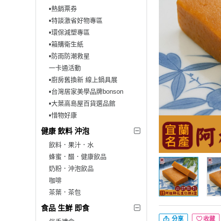
▪︎熱銷票券
▪︎特談激省好物專區
▪︎環保減塑專區
▪︎箱購衛生紙
▪︎防雨防潮救星
一卡通活動
▪︎廚房舊換新 線上鍋具展
▪︎台灣居家美學品牌bonson
▪︎大葉高島屋百貨選品館
▪︎惜物好康
健康 飲料 沖泡
飲料．果汁．水
蜂蜜．醋．健康飲品
奶粉．沖泡飲品
咖啡
茶葉．茶包
食品 生鮮 即食
分享
收藏