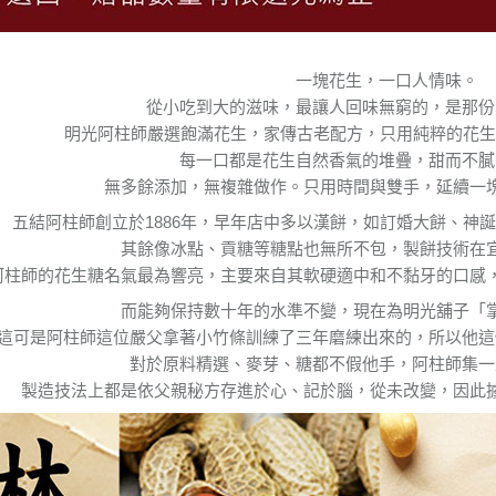
一塊花生，一口人情味。
從小吃到大的滋味，最讓人回味無窮的，是那份
明光阿柱師嚴選飽滿花生，家傳古老配方，只用純粹的花生
每一口都是花生自然香氣的堆疊，甜而不膩
無多餘添加，無複雜做作。只用時間與雙手，延續一
五結阿柱師創立於1886年，早年店中多以漢餅，如訂婚大餅、神
其餘像冰點、貢糖等糖點也無所不包，製餅技術在
阿柱師的花生糖名氣最為響亮，主要來自其軟硬適中和不黏牙的口感
而能夠保持數十年的水準不變，現在為明光舖子「
這可是阿柱師這位嚴父拿著小竹條訓練了三年磨練出來的，所以他這
對於原料精選、麥芽、糖都不假他手，阿柱師集一
製造技法上都是依父親秘方存進於心、記於腦，從未改變，因此