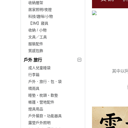
收納層架
居家照明/夜燈
科技/趣味/小物
【3M】寢具
收納 / 小物
文具／工具
服裝配件
質感包飾
戶外 旅行
成人兒童睡袋
其中以
行李箱
戶外．旅行．包．袋
晴雨具
睡墊‧枕頭‧軟墊
帳篷‧營地配件
燈具用品
戶外餐廚‧功能器具
露營戶外照明