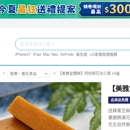
iPhone17
iPad
Mac Neo
AirPods
衛生紙
LG家電租賃服務
【美雅宜蘭餅】阿柱師花生仁糕 x4盒
堅果．養生食品
【美雅
此商品免運
送蜂蜜芝麻
嚴選飽滿花
花生自然香