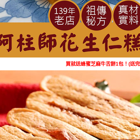
買就送蜂蜜芝麻牛舌餅1包！(送完