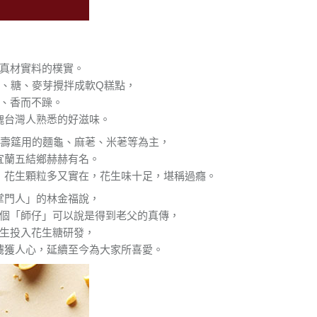
真材實料的樸實。
、糖、麥芽攪拌成軟Q糕點，
、香而不躁。
塊台灣人熟悉的好滋味。
誕壽筵用的麵龜、麻荖、米荖等為主，
宜蘭五結鄉赫赫有名。
，花生顆粒多又實在，花生味十足，堪稱過癮。
掌門人」的林金福說，
個「師仔」可以說是得到老父的真傳，
生投入花生糖研發，
擄獲人心，延續至今為大家所喜愛。