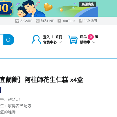
展開廣告
S-CARE
加入LINE
YouTube
FB粉絲團
商品
項
登入
︱
註冊
0
購物車
會員中心
宜蘭餅】阿柱師花生仁糕 x4盒
牛舌餅1包！
生，家傳古老配方
氣的堆疊