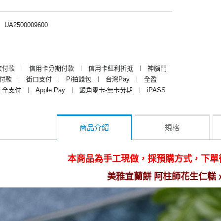
︱
UA2500009600
次付款
︱
信用卡分期付款
︱
信用卡紅利折抵
︱
神腦門
y付款
︱
街口支付
︱
Pi拍錢包
︱
台灣Pay
︱
全盈
全支付
︱
Apple Pay
︱
銀角零卡-無卡分期
︱
iPASS
商品介紹
規格
本商品為手工現做，採預購方式，下單
美雅宜蘭餅 阿柱師花生仁糕 