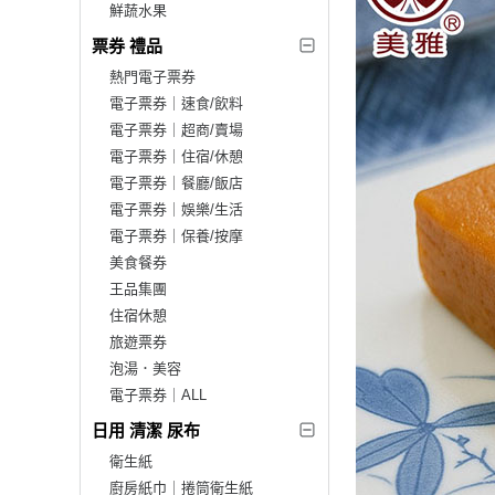
鮮蔬水果
票券 禮品
熱門電子票券
電子票券｜速食/飲料
電子票券｜超商/賣場
電子票券｜住宿/休憩
電子票券｜餐廳/飯店
電子票券｜娛樂/生活
電子票券｜保養/按摩
美食餐券
王品集團
住宿休憩
旅遊票券
泡湯．美容
電子票券｜ALL
日用 清潔 尿布
衛生紙
廚房紙巾｜捲筒衛生紙