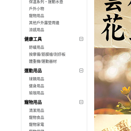
保溫系列‧運動水壺
戶外小物
寵物用品
其他戶外露營周邊
涼感用品
健康工具
舒緩用品
按摩儀/筋膜槍/刮痧板
體重機/運動器材
運動用品
球類用品
健身用品
瑜珈用品
寵物用品
清潔用品
寵物食品
寵物家電