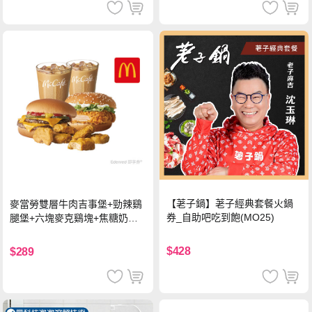
【荖子鍋】荖子經典套餐火鍋
麥當勞雙層牛肉吉事堡+勁辣鷄
券_自助吧吃到飽(MO25)
腿堡+六塊麥克鷄塊+焦糖奶茶
(冰)*2 好禮即享券
$428
$289