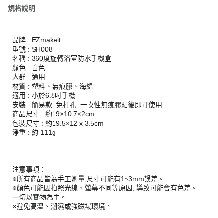
規格說明
品牌 : EZmakeit
型號 : SH008
名稱 : 360度旋轉浴室防水手機盒
顏色 : 白色
人群 : 通用
材質 : 塑料、無痕膠、海綿
適用 : 小於6.8吋手機
安裝 : 簡易款 免打孔 一次性無痕膠貼後即可使用
商品尺寸 : 約19×10.7×2cm
包裝尺寸 : 約19.5×12 x 3.5cm
淨重 : 約 111g
注意事項：
※所有商品皆為手工測量,尺寸可能有1~3mm誤差。
※顏色可能因拍照光線、螢幕不同等原因, 導致可能會有色差。
一切以實物為主。
※避免高溫、潮濕或強磁場環境。