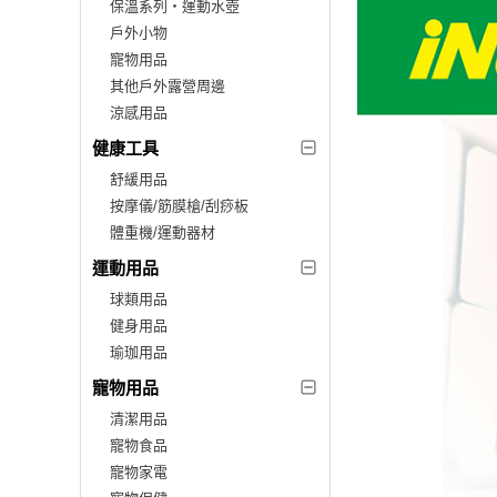
保溫系列‧運動水壺
戶外小物
寵物用品
其他戶外露營周邊
涼感用品
健康工具
舒緩用品
按摩儀/筋膜槍/刮痧板
體重機/運動器材
運動用品
球類用品
健身用品
瑜珈用品
寵物用品
清潔用品
寵物食品
寵物家電