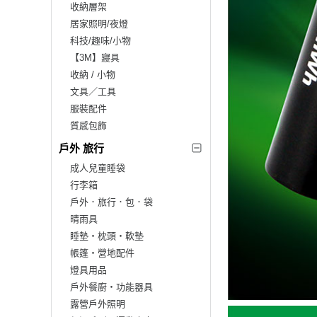
收納層架
居家照明/夜燈
科技/趣味/小物
【3M】寢具
收納 / 小物
文具／工具
服裝配件
質感包飾
戶外 旅行
成人兒童睡袋
行李箱
戶外．旅行．包．袋
晴雨具
睡墊‧枕頭‧軟墊
帳篷‧營地配件
燈具用品
戶外餐廚‧功能器具
露營戶外照明