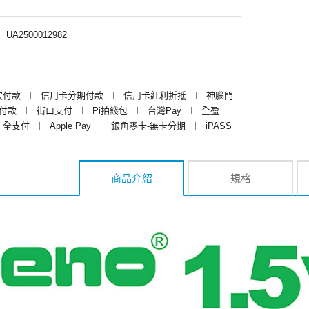
︱
UA2500012982
次付款
︱
信用卡分期付款
︱
信用卡紅利折抵
︱
神腦門
y付款
︱
街口支付
︱
Pi拍錢包
︱
台灣Pay
︱
全盈
全支付
︱
Apple Pay
︱
銀角零卡-無卡分期
︱
iPASS
商品介紹
規格