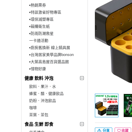
▪︎熱銷票券
▪︎特談激省好物專區
▪︎環保減塑專區
▪︎箱購衛生紙
▪︎防雨防潮救星
一卡通活動
▪︎廚房舊換新 線上鍋具展
▪︎台灣居家美學品牌bonson
▪︎大葉高島屋百貨選品館
▪︎惜物好康
健康 飲料 沖泡
飲料．果汁．水
蜂蜜．醋．健康飲品
奶粉．沖泡飲品
咖啡
茶葉．茶包
食品 生鮮 即食
分享
收藏