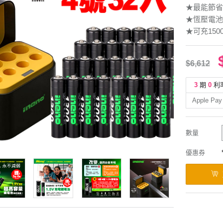
★最能節省
★恆壓電池
★可充15
$6,612
3
期
0
利
Apple Pay
數量
優惠券