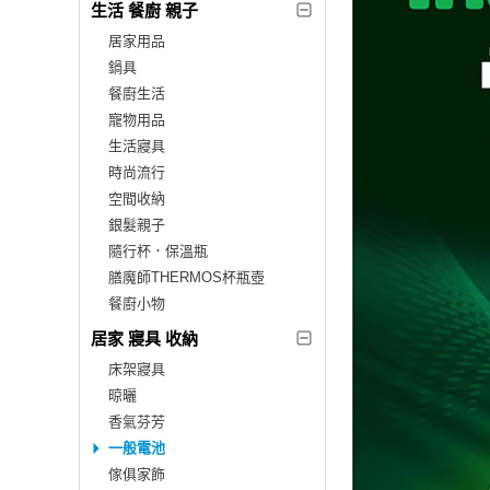
生活 餐廚 親子
居家用品
鍋具
餐廚生活
寵物用品
生活寢具
時尚流行
空間收納
銀髮親子
隨行杯．保溫瓶
膳魔師THERMOS杯瓶壺
餐廚小物
居家 寢具 收納
床架寢具
晾曬
香氣芬芳
一般電池
傢俱家飾