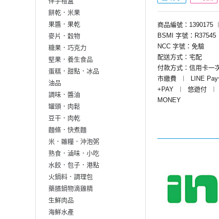
伴手禮盒
餅乾．米果
果醬．果乾
商品編號：1390175
BSMI 字號：R37545
麥片．穀物
NCC 字號：免驗
糖果．巧克力
配送方式：宅配
堅果．養生食品
付款方式：信用卡一
蛋糕．甜點．冰品
市繳費
︱
LINE Pa
油品
+PAY
︱
悠遊付
︱
調味．醬油
MONEY
罐頭．肉鬆
豆干．肉乾
麵條．快煮麵
米．雜糧．沖泡粥
熟食．滷味．小吃
水餃．包子．港點
火鍋料．調理包
藥膳鍋物滴雞精
生鮮肉品
海鮮水產