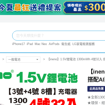
iPhone17
iPad
Mac Neo
AirPods
衛生紙
LG家電租賃服務
【ineno】1.5V鋰電池 1300mWh 4號3
一般電池
【ine
搭配A
此商品免運
★全新130
★環保、經