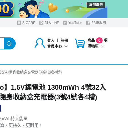
展開廣告
S-CARE
加入LINE
YouTube
FB粉絲團
商品
項
登入
︱
註冊
0
購物車
會員中心
2入 搭配AI隨身收納盒充電器(3號4號各4槽)
no】1.5V鋰電池 1300mWh 4號32入
I隨身收納盒充電器(3號4號各4槽)
0mWh特大能量
濟，更持久、更耐用！