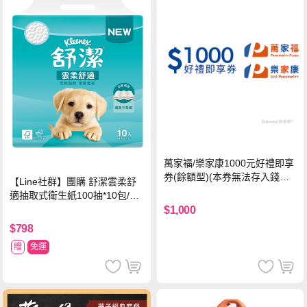
萬家福/樂家康1000元好禮即享
券(餘額型)(本券無法存入錢包
【Line社群】團購 舒潔雲柔舒
中使用)
適抽取式衛生紙100抽*10包/6
串*箱
$1,000
$798
贈
免運