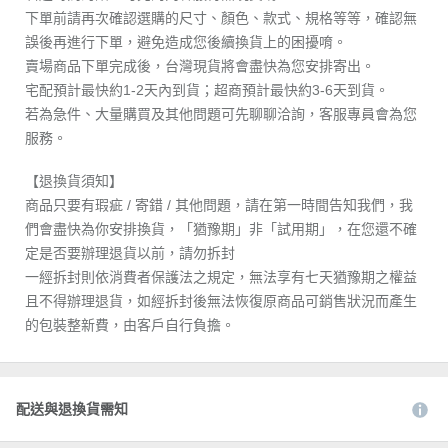
下單前請再次確認選購的尺寸、顏色、款式、規格等等，確認無
誤後再進行下單，避免造成您後續換貨上的困擾唷。
賣場商品下單完成後，台灣現貨將會盡快為您安排寄出。
宅配預計最快約1-2天內到貨；超商預計最快約3-6天到貨。
若為急件、大量購買及其他問題可先聊聊洽詢，客服專員會為您
服務。
【退換貨須知】
商品只要有瑕疵 / 寄錯 / 其他問題，請在第一時間告知我們，我
們會盡快為你安排換貨，「猶豫期」非「試用期」，在您還不確
定是否要辦理退貨以前，請勿拆封
一經拆封則依消費者保護法之規定，無法享有七天猶豫期之權益
且不得辦理退貨，如經拆封後無法恢復原商品可銷售狀況而產生
的包裝整新費，由客戶自行負擔。
配送與退換貨需知