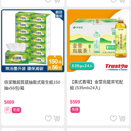
【美式賣場】金萱烏龍茶宅配
倍潔雅超質感抽取式衛生紙150
組 (535mlx24入)
抽x56包/箱
$599
$699
免運
折
免運