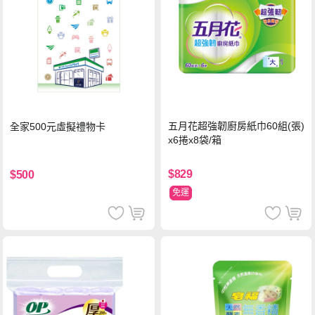
五月花超強韌廚房紙巾60組(張)
全家500元虛擬禮物卡
x6捲x8袋/箱
$829
$500
免運