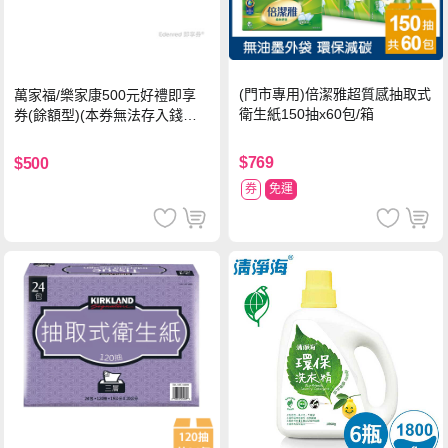
(門市專用)倍潔雅超質感抽取式
萬家福/樂家康500元好禮即享
衛生紙150抽x60包/箱
券(餘額型)(本券無法存入錢包
中使用)
$769
$500
券
免運