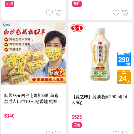
免運
免運
結緣品★白沙屯媽祖粉紅超跑
【愛之味】純濃燕麥290ml(24
款成人口罩10入 過香爐 媽祖加
入/箱)
持
$140
$525
免運