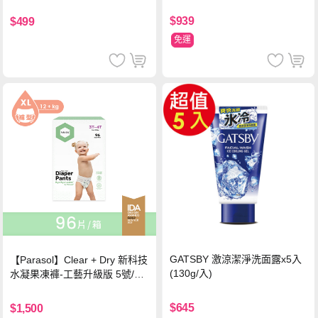
證四季春茶)
$939
$499
免運
GATSBY 激涼潔淨洗面露x5入
【Parasol】Clear + Dry 新科技
(130g/入)
水凝果凍褲-工藝升級版 5號/XL
超值禮盒組 (96片)
$645
$1,500