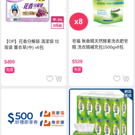
皂福 無香精天然酵素洗衣肥皂
【OP】花香分解袋 清潔袋 垃
精 洗衣精補充包1500gx8包
圾袋 薰衣草(中) x6包
$539
$499
免運
免運