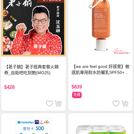
【we are feel good 好感覺】敏
【荖子鍋】荖子經典套餐火鍋
感肌專用耐水防曬乳SPF50+ 7
券_自助吧吃到飽(MO25)
5ml/瓶 X1瓶
$639
$428
免運