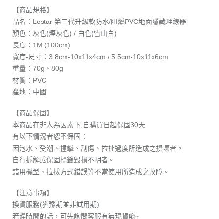
【商品規格】
品名：Lestar 第三代升級款防水/阻燃PVC地面隱藏理線器
顏色：灰色(煙灰色) / 白色(雪山白)
長度：1M (100cm)
寬度-尺寸：3.8cm-10x11x4cm / 5.5cm-10x11x6cm
重量：70g、80g
材質：PVC
產地：中國
【商品保固】
本商品在非人為因素下,自購買日起保固30天
有以下情況者恕不保固：
因泡水、受潮、撞擊、刮傷、拉扯過度所造成之損壞者。
自行拆解或保固標籤毀損不明者。
錯用機型、拉拔方式錯誤等不當使用所造成之故障。
【注意事項】
換貨服務(猶豫期並非試用期)
若趕時間的話，可先詢問客服有無現貨唷~