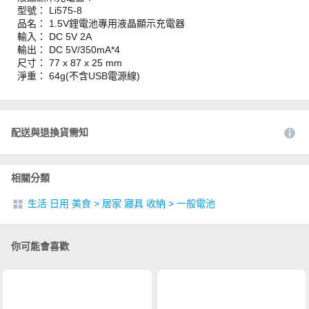
型號： Li575-8
品名： 1.5V鋰電池專用液晶顯示充電器
輸入： DC 5V 2A
輸出： DC 5V/350mA*4
尺寸： 77 x 87 x 25 mm
淨重： 64g(不含USB電源線)
配送與退換貨需知
相關分類
生活 日用 美食
>
居家 寢具 收納
>
一般電池
你可能會喜歡