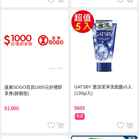
GATSBY 激涼潔淨洗面露x5入
遠東SOGO百貨1000元好禮即
(130g/入)
享券(餘額型)
$645
$1,000
免運