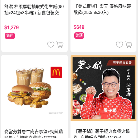
【美式賣場】樂天 優格風味碳
舒潔 棉柔厚韌抽取式衛生紙(90
酸飲(250mlx30入)
抽x24包x3串/箱) 新舊包裝交替
出貨
$649
$1,279
免運
免運
【荖子鍋】荖子經典套餐火鍋
麥當勞雙層牛肉吉事堡+勁辣鷄
券_自助吧吃到飽(MO25)
腿堡+六塊麥克鷄塊+焦糖奶茶