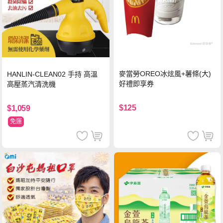
麥當勞OREO冰炫風+薯條(大)
HANLIN-CLEAN02 手持 高溫
好禮即享券
高壓蒸汽清洗機
$125
$1,059
免運