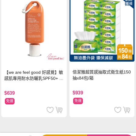
倍潔雅超質感抽取式衛生紙150
【we are feel good 好感覺】敏
抽x84包/箱
感肌專用耐水防曬乳SPF50+ 7
5ml/瓶 X1瓶
$939
$639
免運
免運