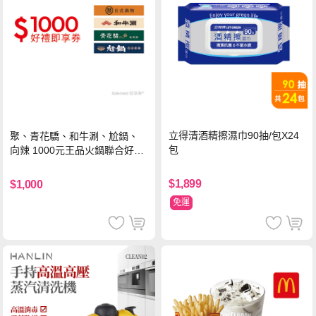
立得清酒精擦濕巾90抽/包X24
聚、青花驕、和牛涮、尬鍋、
包
向辣 1000元王品火鍋聯合好禮
即享券(一次抵用型)
$1,899
$1,000
免運