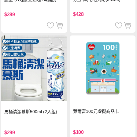
(冰)*2 好禮即享券
$428
$289
萊爾富100元虛擬商品卡
馬桶清潔慕斯500ml (2入組)
$100
$299