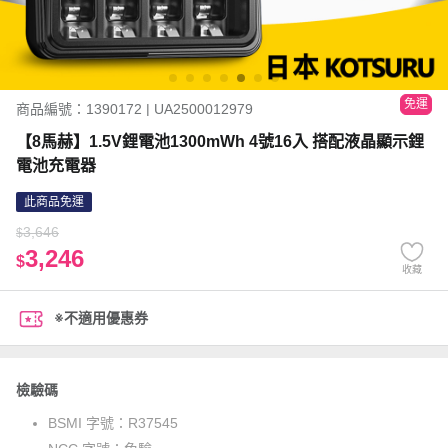
免運
商品編號：1390172 | UA2500012979
【8馬赫】1.5V鋰電池1300mWh 4號16入 搭配液晶顯示鋰
電池充電器
此商品免運
3,646
$
3,246
$
收藏
※不適用優惠券
檢驗碼
BSMI 字號：
R37545