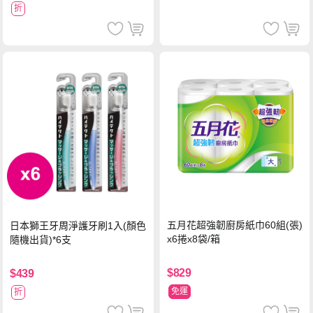
折
五月花超強韌廚房紙巾60組(張)
日本獅王牙周淨護牙刷1入(顏色
x6捲x8袋/箱
隨機出貨)*6支
$829
$439
免運
折