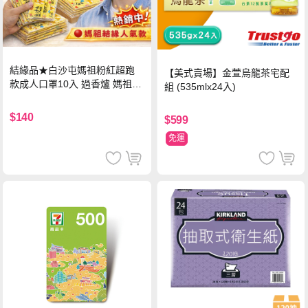
結緣品★白沙屯媽祖粉紅超跑
【美式賣場】金萱烏龍茶宅配
款成人口罩10入 過香爐 媽祖加
組 (535mlx24入)
持
$140
$599
免運